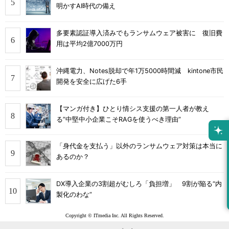
明かすAI時代の備え
多要素認証導入済みでもランサムウェア被害に 復旧費
用は平均2億7000万円
沖縄電力、Notes脱却で年1万5000時間減 kintone市民
開発を安全に広げた6手
【マンガ付き】ひとり情シス支援の第一人者が教え
る”中堅中小企業こそRAGを使うべき理由”
「身代金を支払う」以外のランサムウェア対策は本当に
あるのか？
DX導入企業の3割超がむしろ「負担増」 9割が陥る“内
製化のわな”
Copyright © ITmedia Inc. All Rights Reserved.