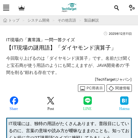
トップ
システム開発
その他言語
製品解説
2025年12月11日
IT現場の「裏常識」一問一答クイズ
【IT現場の謎用語】「ダイヤモンド演算子」
今回取り上げるのは「ダイヤモンド演算子」です。名前だけ聞く
と宝石商が使う用語のようにも聞こえますが、JAVA開発者の“手
間を削る”頼れる存在です。
[TechTargetジャパン]
PC用表示
関連情報
Share
Post
LINE
Hatena
IT現場には、独特の用語がたくさんあります。普段目にしてい
るのに、言葉の意味や読み方が曖昧なままのことも。知ってお
くと役に立つ“IT謎用語”クイズに挑戦してみましょう。