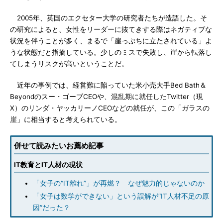
2005年、英国のエクセター大学の研究者たちが造語した。そ
の研究によると、女性をリーダーに抜てきする際はネガティブな
状況を伴うことが多く、まるで「崖っぷちに立たされている」よ
うな状態だと指摘している。少しのミスで失敗し、崖から転落し
てしまうリスクが高いということだ。
近年の事例では、経営難に陥っていた米小売大手Bed Bath＆
Beyondのスー・ゴーブCEOや、混乱期に就任したTwitter（現
X）のリンダ・ヤッカリーノCEOなどの就任が、この「ガラスの
崖」に相当すると考えられている。
併せて読みたいお薦め記事
IT教育とIT人材の現状
「女子の“IT離れ”」が再燃？ なぜ魅力的じゃないのか
「女子は数学ができない」という誤解が“IT人材不足の原
因”だった？