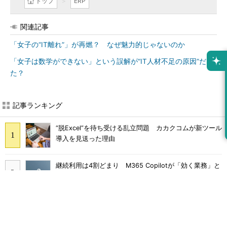
トップ
ERP
関連記事
「女子の“IT離れ”」が再燃？ なぜ魅力的じゃないのか
「女子は数学ができない」という誤解が“IT人材不足の原因”だっ
た？
記事ランキング
“脱Excel”を待ち受ける乱立問題 カカクコムが新ツール
導入を見送った理由
継続利用は4割どまり M365 Copilotが「効く業務」と
期待外れの境界
画面をティッシュで拭くのはNG Dellが推奨するPCの
正しいお手入れ方法