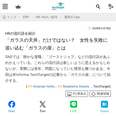
トップ
ERP
HR Tech／給与
運用＆Tips
2026年3月19日
HRの流行語を紹介
「ガラスの天井」だけではない？ 女性を失敗に
追い込む「ガラスの崖」とは
SNSでは「静かな退職」「ゴーストジョブ」などの流行語があふ
れかえっている。これらの流行語は新しいように思えるかもしれ
ないが、実際には長年、問題になっていた慣習も幾つかある。今
回は米Informa TechTargetの記事から「ガラスの崖」について紹
介する。
[
Amanda Hetler
,
Madeleine Streets
，TechTarget]
PC用表示
関連情報
Share
Post
LINE
Hatena