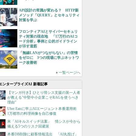
API設計の常識が変わる？ HTTP新
メソッド「QUERY」とセキュリティ
対策を学ぶ
フロンティアAIとサイバーセキュリ
ティ対策の現在地 「17万行のAIコ
ード分析」事例と公的ガイドライン
が示す道筋
「無線LANがつながらない」の苦情
をゼロに 3つの現場に学ぶネットワ
ーク改善術
»
一覧ページへ
エンタープライズAI 新着記事
【マンガ付き】ひとり情シス支援の第一人者
が教える”中堅中小企業こそRAGを使うべき
理由”
Uber Eatsに学ぶAIエージェント本番運用術
1万都市の料理画像を自己修復
米「AIキルスイッチ法案」 情シスが今から
備える5つのリスク回避策
本番DB削除に顧客情報流出 「AI丸投げ」