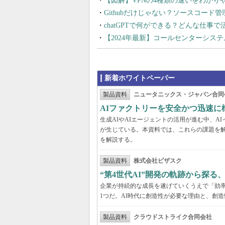
【図解】VPNの4種類の違いをわか
Githubだけじゃない？ソースコード
chatGPTで何ができる？どんな仕事
【2024年最新】コールセンターシス
新着ホワイトペーパー
製品資料
ニュータニックス・ジャパン合同
AIファクトリーを安全かつ迅速に
生成AIやAIエージェントの活用が進む中、
が生じている。本資料では、これらの課題を解
を解説する。
製品資料
株式会社ビザスク
“第4世代AI”開発の軌跡から探る
企業が持続的な成長を遂げていくうえで「効
1つだ。AI時代に創造性が必要な理由と、創造
製品資料
クラウドストライク合同会社