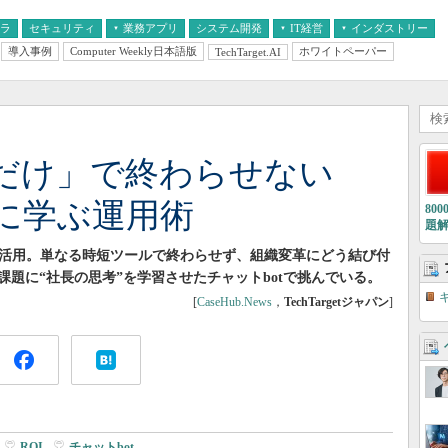
フラ
セキュリティ
業務アプリ
システム開発
IT経営
インダストリー
導入事例
Computer Weekly日本語版
ホワイトペーパー
TechTarget.AI
AI
経営とIT
医療IT
中堅・中小企業とIT
教育IT
約だけ」で終わらせない
に学ぶ運用術
80
題
I活用。単なる時短ツールで終わらせず、組織変革にどう結び付
題に“社長の思考”を学習させたチャットbotで挑んでいる。
[
CaseHub.News
，
TechTargetジャパン
]
|
ROI
|
チャットbot