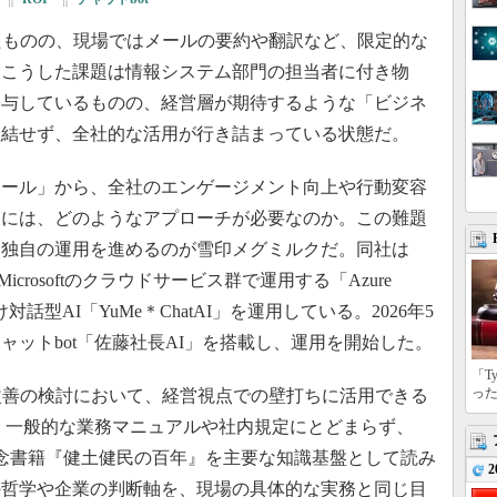
たものの、現場ではメールの要約や翻訳など、限定的な
。こうした課題は情報システム部門の担当者に付き物
寄与しているものの、経営層が期待するような「ビジネ
直結せず、全社的な活用が行き詰まっている状態だ。
ツール」から、全社のエンゲージメント向上や行動変容
るには、どのようなアプローチが必要なのか。この難題
て独自の運用を進めるのが雪印メグミルクだ。同社は
Microsoftのクラウドサービス群で運用する「Azure
向け対話型AI「YuMe＊ChatAI」を運用している。2026年5
ットbot「佐藤社長AI」を搭載し、運用を開始した。
「T
っ
改善の検討において、経営視点での壁打ちに活用できる
は、一般的な業務マニュアルや社内規定にとどまらず、
年記念書籍『健土健民の百年』を主要な知識基盤として読み
2
の哲学や企業の判断軸を、現場の具体的な実務と同じ目