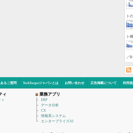
トの
ト構
／B
くあるご質問
TechTargetジャパンとは
お問い合わせ
広告掲載について
利用規
ティ
業務アプリ
ティ
ERP
データ分析
CX
情報系システム
エンタープライズAI