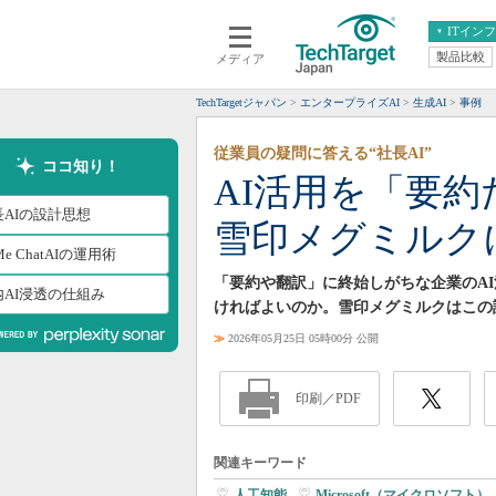
ITイン
製品比較
メディア
クラウド
エンタープライズ
ERP
仮想化
TechTargetジャパン
エンタープライズAI
生成AI
事例
データ分析
サーバ＆ストレージ
従業員の疑問に答える“社長AI”
CX
スマートモバイル
ココ知り！
AI活用を「要
情報系システム
ネットワーク
長AIの設計思想
雪印メグミルク
システム運用管理
Me ChatAIの運用術
「要約や翻訳」に終始しがちな企業のA
内AI浸透の仕組み
ければよいのか。雪印メグミルクはこの課
≫
2026年05月25日 05時00分 公開
印刷／PDF
関連キーワード
人工知能
|
Microsoft（マイクロソフト）