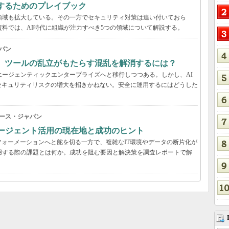
するためのプレイブック
領域も拡大している。その一方でセキュリティ対策は追い付いておら
資料では、AI時代に組織が注力すべき5つの領域について解説する。
パン
穴、ツールの乱立がもたらす混乱を解消するには？
エージェンティックエンタープライズへと移行しつつある。しかし、AI
セキュリティリスクの増大を招きかねない。安全に運用するにはどうした
ース・ジャパン
Iエージェント活用の現在地と成功のヒント
ォーメーションへと舵を切る一方で、複雑なIT環境やデータの断片化が
用する際の課題とは何か。成功を阻む要因と解決策を調査レポートで解