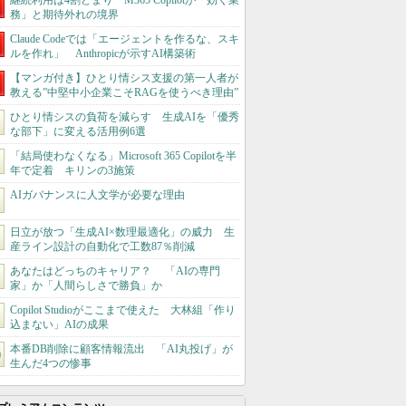
継続利用は4割どまり M365 Copilotが「効く業
務」と期待外れの境界
Claude Codeでは「エージェントを作るな、スキ
ルを作れ」 Anthropicが示すAI構築術
【マンガ付き】ひとり情シス支援の第一人者が
教える”中堅中小企業こそRAGを使うべき理由”
ひとり情シスの負荷を減らす 生成AIを「優秀
な部下」に変える活用例6選
「結局使わなくなる」Microsoft 365 Copilotを半
年で定着 キリンの3施策
AIガバナンスに人文学が必要な理由
日立が放つ「生成AI×数理最適化」の威力 生
産ライン設計の自動化で工数87％削減
あなたはどっちのキャリア？ 「AIの専門
家」か「人間らしさで勝負」か
Copilot Studioがここまで使えた 大林組「作り
込まない」AIの成果
本番DB削除に顧客情報流出 「AI丸投げ」が
生んだ4つの惨事