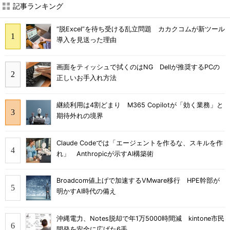
記事ランキング
“脱Excel”を待ち受ける乱立問題 カカクコムが新ツール
導入を見送った理由
画面をティッシュで拭くのはNG Dellが推奨するPCの
正しいお手入れ方法
継続利用は4割どまり M365 Copilotが「効く業務」と
期待外れの境界
Claude Codeでは「エージェントを作るな、スキルを作
れ」 Anthropicが示すAI構築術
Broadcom値上げで加速するVMware移行 HPE幹部が
明かすAI時代の備え
沖縄電力、Notes脱却で年1万5000時間減 kintone市民
開発を安全に広げた6手