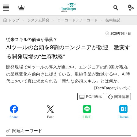
トップ
システム開発
ローコード／ノーコード
技術解説
2026年6月4日
従来スキルの価値が暴落？
AIツールの台頭を9割のエンジニアが歓迎 激変す
る開発現場の“生存戦略”
開発現場でAIツールの導入が進む中、エンジニアの約9割が現在
の業務変化を前向きに捉えている。単純作業が激減する中、AI時
代において真に求められる「新たな必須スキル」とは何か。
[TechTargetジャパン]
PC用表示
関連情報
Share
Post
LINE
Hatena
関連キーワード