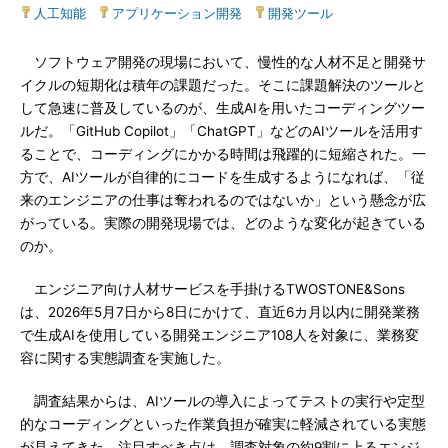
人工知能
|
アプリケーション開発
|
開発ツール
ソフトウェア開発の現場において、慢性的な人材不足と開発サ
イクルの短期化は積年の課題だった。そこに課題解決のツールと
して急速に普及しているのが、生成AIを用いたコーディングツー
ルだ。「GitHub Copilot」「ChatGPT」などのAIツールを活用す
ることで、コーディングにかかる時間は飛躍的に短縮された。一
方で、AIツールが自律的にコードを生成するようになれば、「従
来のエンジニアの仕事は奪われるのではないか」という懸念が広
がっている。実際の開発現場では、どのような変化が起きている
のか。
エンジニア向け人材サービスを手掛けるTWOSTONE&Sons
は、2026年5月7日から8日にかけて、直近6カ月以内に開発業務
で生成AIを使用している開発エンジニア108人を対象に、業務変
容に関する実態調査を実施した。
調査結果からは、AIツールの導入によってテストの実行や定型
的なコーディングといった作業負担が確実に軽減されている実態
が見えてきた。注目すべき点は、調査対象の約9割に上るエンジ