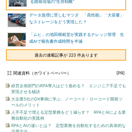
る開発現場の“生存戦略”
データ急増に苦しむマツダ 「高性能」「大容量」
なストレージをどう実現した？
「ムヒ」の池田模範堂が実践するナレッジ管理 生
成AIで報告書作成時間を半減
過去の連載記事が 223 件あります
関連資料（ホワイトペーパー）
[PR]
経営企画部門のRPA導入はどう進める？ エンジニア不足でも
実現させる秘訣
大企業5社のDX事例に学ぶ、ノーコード・ローコード開発ツ
ールのメリット
人手不足で増える定型業務をどう減らす？ RPAとAIによる業
務自動化の実践例
RPAとAIの違いとは？ 定型業務を自動化するための具体的な
活用方法