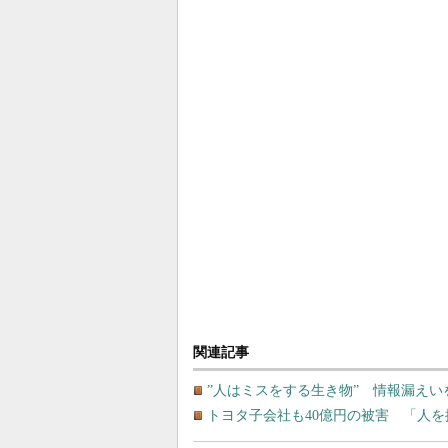
関連記事
”人はミスをする生き物” 情報漏え
トヨタ子会社も40億円の被害 「人