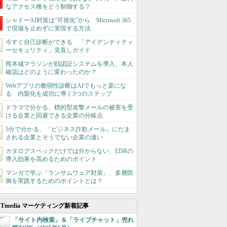
なアクセス権をどう制御する？
シャドーAI対策は“可視化”から Microsoft 365
で現場を止めずに実現する方法
今すぐ自己診断ができる 「アイデンティティ
ーセキュリティ」見直しガイド
熊本城マラソンが顔認証システムを導入、本人
確認はどのように変わったのか？
Webアプリの脆弱性診断はAIでもっと楽にな
る 内製化を成功に導く3つのステップ
ドラマで分かる、標的型攻撃メールの被害を受
ける企業と回避できる企業の分岐点
5分で分かる、「ビジネス詐欺メール」にだま
される企業とそうでない企業の違い
カタログスペックだけでは分からない、EDRの
導入効果を高めるためのポイント
マンガで学ぶ「ランサムウェア対策」、多層防
御を実践するためのポイントとは？
ITmedia マーケティング新着記事
「サイト内検索」＆「ライブチャット」売れ