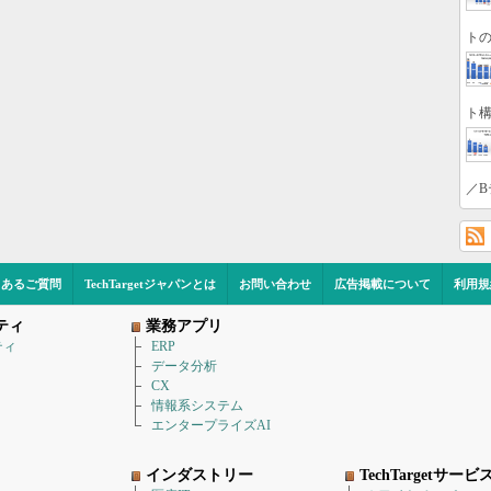
トの
ト構
／B
くあるご質問
TechTargetジャパンとは
お問い合わせ
広告掲載について
利用規
ティ
業務アプリ
ティ
ERP
データ分析
CX
情報系システム
エンタープライズAI
インダストリー
TechTargetサービ