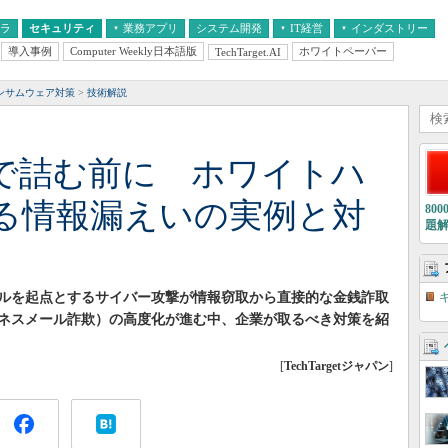
フラ
セキュリティ
業務アプリ
システム開発
IT経営
インダストリー
導入事例
Computer Weekly日本語版
ホワイトペーパー
TechTarget.AI
AI
経営とIT
医療IT
中堅・中小企業とIT
教育IT
ンサムウェア対策
技術解説
”で詰む前に ホワイトハ
る情報漏えいの実例と対
80
題
ルを起点とするサイバー攻撃が情報窃取から直接的な金銭詐取
ジネスメール詐欺）の高度化が進む中、企業が取るべき対策を紹
[
TechTargetジャパン
]