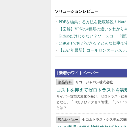
PDFを編集する方法を徹底解説！Wor
【図解】VPNの4種類の違いをわか
Githubだけじゃない？ソースコード
chatGPTで何ができる？どんな仕事
【2024年最新】コールセンターシス
新着ホワイトペーパー
製品資料
リコージャパン株式会社
コストを抑えてゼロトラストを実現する
サイバー攻撃の激化を受け、ゼロトラストに
となる、「IDおよびアクセス管理」「デバイ
とは？
製品レビュー
セコムトラストシステムズ株