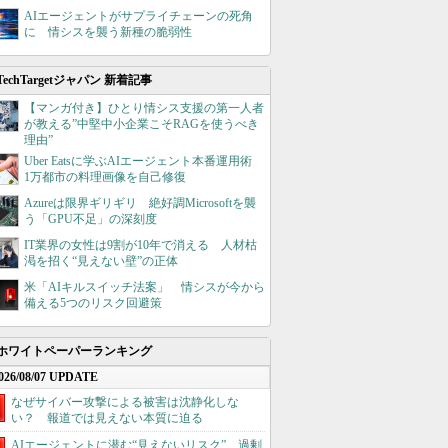
AIエージェントがサプライチェーンの死角
に 情シスを襲う新種の脆弱性
TechTargetジャパン 新着記事
【マンガ付き】ひとり情シス支援の第一人者
が教える”中堅中小企業こそRAGを使うべき
理由”
Uber Eatsに学ぶAIエージェント本番運用術
1万都市の料理画像を自己修復
Azureは限界ギリギリ 絶好調Microsoftを襲
う「GPU不足」の深刻度
IT業界の女性は9割が10年で消える 人材枯
渇を招く“見えない壁”の正体
米「AIキルスイッチ法案」 情シスが今から
備える5つのリスク回避策
ホワイトペーパーランキング
026/08/07 UPDATE
なぜサイバー攻撃による被害は沈静化しな
い？ 報道では見えない本質に迫る
AIエージェントに潜む“見えないリスク”、過剰