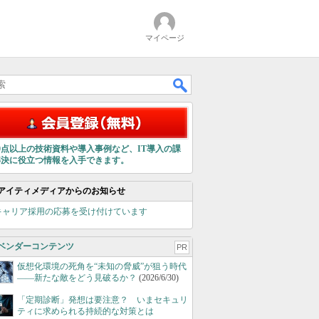
マイページ
00点以上の技術資料や導入事例など、IT導入の課
解決に役立つ情報を入手できます。
アイティメディアからのお知らせ
キャリア採用の応募を受け付けています
ベンダーコンテンツ
PR
仮想化環境の死角を“未知の脅威”が狙う時代
――新たな敵をどう見破るか？
(2026/6/30)
「定期診断」発想は要注意？ いまセキュリ
ティに求められる持続的な対策とは