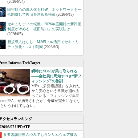
(2026/6/24)
障害対応の属人化を打破 ネットワークを一
括制御して復旧を速める秘策
(2026/6/19)
セキュリティの転機 2026年度開始の新評価
制度が求める「復旧能力」の実現法は
(2026/6/5)
新規導入はなし M365フル活用でセキュリ
ティ強化×コスト削減
(2026/6/3)
From Informa TechTarget
瞬時にM365が乗っ取られる
――全社員に周知すべき“新フ
ィッシング”の教訓
MFA（多要素認証）を入れた
から安心という常識が崩れ去
っている。フィッシング集団
ycoon2FA」が摘発されたが、脅威が完全になくな
たというわけではない。
アクセスランキング
026/08/07 UPDATE
多要素認証導入済みでもランサムウェア被害