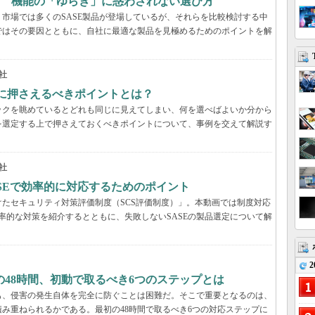
？ 機能の「ゆらぎ」に惑わされない選び方
市場では多くのSASE製品が登場しているが、それらを比較検討する中
ではその要因とともに、自社に最適な製品を見極めるためのポイントを解
社
際に押さえるべきポイントとは？
ックを眺めているとどれも同じに見えてしまい、何を選べばよいか分から
を選定する上で押さえておくべきポイントについて、事例を交えて解説す
社
ASEで効率的に対応するためのポイント
たセキュリティ対策評価制度（SCS評価制度）」。本動画では制度対応
効率的な対策を紹介するとともに、失敗しないSASEの製品選定について解
2
48時間、初動で取るべき6つのステップとは
も、侵害の発生自体を完全に防ぐことは困難だ。そこで重要となるのは、
み重ねられるかである。最初の48時間で取るべき6つの対応ステップに