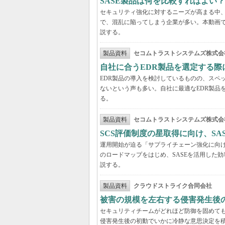
SASE製品は何を比較すればよい
セキュリティ強化に対するニーズが高まる中、
で、混乱に陥ってしまう企業が多い。本動画
説する。
製品資料
セコムトラストシステムズ株式会
自社に合うEDR製品を選定する
EDR製品の導入を検討しているものの、スペ
ないという声も多い。自社に最適なEDR製品
る。
製品資料
セコムトラストシステムズ株式会
SCS評価制度の星取得に向け、S
運用開始が迫る「サプライチェーン強化に向け
のロードマップをはじめ、SASEを活用した
説する。
製品資料
クラウドストライク合同会社
被害の規模を左右する侵害発生後の
セキュリティチームがどれほど防御を固めて
侵害発生後の初動でいかに冷静な意思決定を積