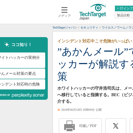
ITイン
製品比較
メディア
クラウド
エンタープライズ
ERP
仮想化
TechTargetジャパン
セキュリティ
ウイルス／ワーム／ラ
データ分析
サーバ＆ストレージ
インシデント対応中こそ危険がいっぱい
CX
スマートモバイル
ココ知り！
”あかんメール
情報系システム
ネットワーク
ワイトハッカーの実例分
ッカーが解説す
システム運用管理
策
かんメール対策の要点
ンシデント対応時の危険
ホワイトハッカーの守井浩司氏は、メー
へ移行していると指摘する。BEC（ビ
介する。
≫
2026年06月18日 05時00分 公開
印刷／PDF