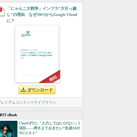
「にゃんこ大戦争」インフラ“大引っ越
し”の理由 なぜAWSからGoogle Cloud
に？
ダウンロード
 プレミアムコンテンツライブラリへ
＠IT eBook
ChatGPTに「入力してはいけない」5
項目――押さえておきたい“生成AIの
NGリスト”