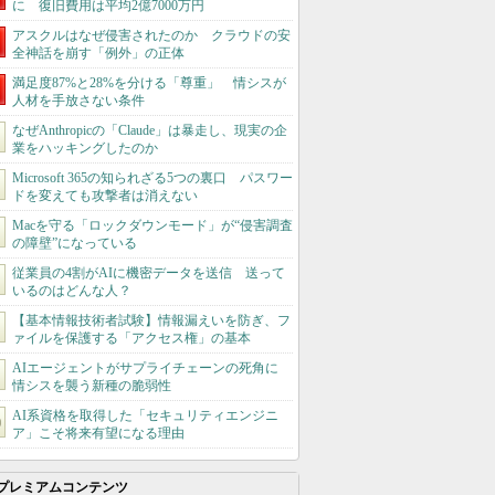
に 復旧費用は平均2億7000万円
アスクルはなぜ侵害されたのか クラウドの安
全神話を崩す「例外」の正体
満足度87%と28%を分ける「尊重」 情シスが
人材を手放さない条件
なぜAnthropicの「Claude」は暴走し、現実の企
業をハッキングしたのか
Microsoft 365の知られざる5つの裏口 パスワー
ドを変えても攻撃者は消えない
Macを守る「ロックダウンモード」が“侵害調査
の障壁”になっている
従業員の4割がAIに機密データを送信 送って
いるのはどんな人？
【基本情報技術者試験】情報漏えいを防ぎ、フ
ァイルを保護する「アクセス権」の基本
AIエージェントがサプライチェーンの死角に
情シスを襲う新種の脆弱性
AI系資格を取得した「セキュリティエンジニ
ア」こそ将来有望になる理由
プレミアムコンテンツ