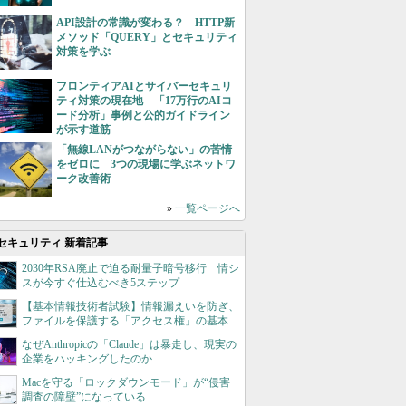
API設計の常識が変わる？ HTTP新
メソッド「QUERY」とセキュリティ
対策を学ぶ
フロンティアAIとサイバーセキュリ
ティ対策の現在地 「17万行のAIコ
ード分析」事例と公的ガイドライン
が示す道筋
「無線LANがつながらない」の苦情
をゼロに 3つの現場に学ぶネットワ
ーク改善術
»
一覧ページへ
セキュリティ 新着記事
2030年RSA廃止で迫る耐量子暗号移行 情シ
スが今すぐ仕込むべき5ステップ
【基本情報技術者試験】情報漏えいを防ぎ、
ファイルを保護する「アクセス権」の基本
なぜAnthropicの「Claude」は暴走し、現実の
企業をハッキングしたのか
Macを守る「ロックダウンモード」が“侵害
調査の障壁”になっている