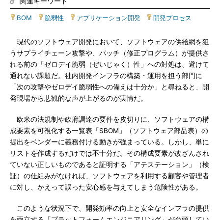
関連キーワード
BOM
|
脆弱性
|
アプリケーション開発
|
開発プロセス
現代のソフトウェア開発において、ソフトウェアの供給網を狙
うサプライチェーン攻撃や、パッチ（修正プログラム）が提供さ
れる前の「ゼロデイ脆弱（ぜいじゃく）性」への対処は、避けて
通れない課題だ。社内開発インフラの構築・運用を担う部門に
「次の攻撃やゼロデイ脆弱性への備えは十分か」と尋ねると、開
発現場から悲観的な声が上がるのが実情だ。
欧米の法規制や政府調達の要件を皮切りに、ソフトウェアの構
成要素を可視化する一覧表「SBOM」（ソフトウェア部品表）の
提出をベンダーに義務付ける動きが強まっている。しかし、単に
リストを作成するだけでは不十分だ。その構成要素が改ざんされ
ていない正しいものであると証明する「アテステーション」（検
証）の仕組みがなければ、ソフトウェアを利用する顧客や管理者
に対し、かえって誤った安心感を与えてしまう危険性がある。
このような状況下で、開発効率の向上と安全なインフラの提供
を両立する「プラットフォームエンジニアリング」が台頭してい