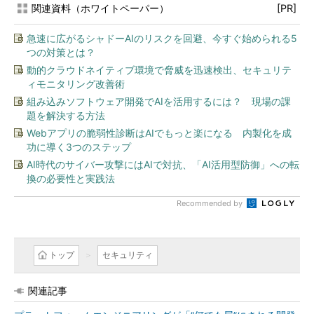
関連資料（ホワイトペーパー）
[PR]
急速に広がるシャドーAIのリスクを回避、今すぐ始められる5
つの対策とは？
動的クラウドネイティブ環境で脅威を迅速検出、セキュリテ
ィモニタリング改善術
組み込みソフトウェア開発でAIを活用するには？ 現場の課
題を解決する方法
Webアプリの脆弱性診断はAIでもっと楽になる 内製化を成
功に導く3つのステップ
AI時代のサイバー攻撃にはAIで対抗、「AI活用型防御」への転
換の必要性と実践法
Recommended by
トップ
セキュリティ
関連記事