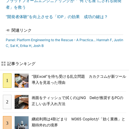
プラットフォームエンジニアリングが「“何でも屋”にされる開発
者」を救う
“開発者体験”を向上させる「IDP」の効果 成功の鍵は？
関連リンク
Panel: Platform Engineering to the Rescue - A Practica... Hannah F, Justin
C, Sal K, Erika H, Josh B
記事ランキング
“脱Excel”を待ち受ける乱立問題 カカクコムが新ツール
導入を見送った理由
画面をティッシュで拭くのはNG Dellが推奨するPCの
正しいお手入れ方法
継続利用は4割どまり M365 Copilotが「効く業務」と
期待外れの境界