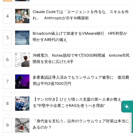
Claude Codeでは「エージェントを作るな、スキルを作
れ」 Anthropicが示すAI構築術
Broadcom値上げで加速するVMware移行 HPE幹部が
明かすAI時代の備え
沖縄電力、Notes脱却で年1万5000時間減 kintone市民
開発を安全に広げた6手
多要素認証導入済みでもランサムウェア被害に 復旧費
用は平均2億7000万円
【マンガ付き】ひとり情シス支援の第一人者が教え
る”中堅中小企業こそRAGを使うべき理由”
「身代金を支払う」以外のランサムウェア対策は本当に
あるのか？