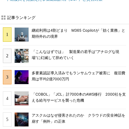
記事ランキング
継続利用は4割どまり M365 Copilotが「効く業務」と
期待外れの境界
「こんなはずでは」 製造業の若手は“アナログな現
場”に幻滅して辞めていく
多要素認証導入済みでもランサムウェア被害に 復旧費
用は平均2億7000万円
「COBOL」「JCL」計7000本のAWS移行 2000社を支
える給与サービスを襲った危機
アスクルはなぜ侵害されたのか クラウドの安全神話を
崩す「例外」の正体