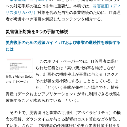
への対応手順の確立は非常に重要だ。本稿では、
災害復旧（ディ
ザスタリカバリ）
対策を含めた自社の事業継続のために、IT管理
者が考慮すべき項目を解説したコンテンツを紹介する。
災害復旧対策を3つの手順で解説
災害復旧のための必須ガイド：ITおよび事業の継続性を確保する
には
このホワイトペーパーでは、IT管理者に課せ
られた任務とは「高い費用効率を維持しなが
ら、計画外の機能停止が事業に与えるリスクと
提供：Vision Soluti
その影響を最小限にする」こととしている。ま
ons（11ページ）
た、「どういう事態が発生した場合でも、情報
資産（データおよびアプリケーション）が常に利用できる状態を
確保することが求められている」という。
その上で、災害復旧と事業の可用性（アベイラビリティ）の概
念の理解、ダウンタイムが与える影響のコスト算出などを解説し
ている。さらに、IT管理者の任務遂行に必要な災害対策手順を3