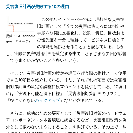
災害復旧計画が失敗する10の理由
このホワイトペーパーでは、理想的な災害復
旧計画として「全ての災害に備えるには指針や
手順を明確に文書化し、役割、責任、目標およ
提供：CA Technolo
び優先度を十分に理解して、ビジネス目標とIT
gies（11ページ）
の機能を連携させること」と記している。しか
し、実際に災害復旧計画を策定する中で、さまざまな要因が影響
してうまくいかないことも多いという。
そこで、災害復旧計画の策定や評価を行う際の指針として使用
できる10項目を紹介している。また、それぞれの項目では災害復
旧対策計画の策定や調整に役立つヒントを提供している。10項目
には「実現不可能な復旧目標」「災害復旧対策計画のリスク」
「役に立たない
バックアップ
」などが含まれている。
さらに、成功のための要素として「災害復旧対策のハードウェ
アコンポーネントを本番環境に統合するなど、災害復旧対策を例
外として扱わないようにすること」を掲げている。その上で、常