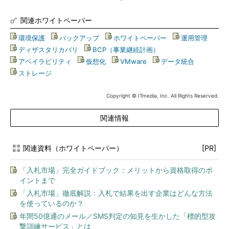
関連ホワイトペーパー
環境保護
|
バックアップ
|
ホワイトペーパー
|
運用管理
|
ディザスタリカバリ
|
BCP（事業継続計画）
|
アベイラビリティ
|
仮想化
|
VMware
|
データ統合
|
ストレージ
Copyright © ITmedia, Inc. All Rights Reserved.
関連情報
関連資料（ホワイトペーパー）
[PR]
「入札市場」完全ガイドブック：メリットから資格取得のポ
イントまで
「入札市場」徹底解説：入札で結果を出す企業はどんな方法
を使っているのか？
年間50億通のメール／SMS判定の知見を生かした「標的型攻
撃訓練サービス」とは