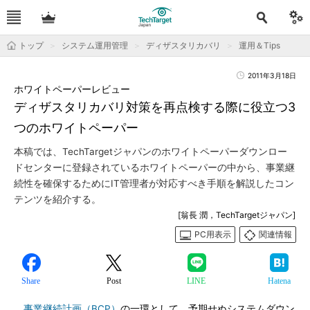
トップ
システム運用管理
ディザスタリカバリ
運用＆Tips
2011年3月18日
ホワイトペーパーレビュー
ディザスタリカバリ対策を再点検する際に役立つ3
つのホワイトペーパー
本稿では、TechTargetジャパンのホワイトペーパーダウンロー
ドセンターに登録されているホワイトペーパーの中から、事業継
続性を確保するためにIT管理者が対応すべき手順を解説したコン
テンツを紹介する。
[翁長 潤，TechTargetジャパン]
PC用表示
関連情報
Share
Post
LINE
Hatena
事業継続計画（BCP）
の一環として、予期せぬシステムダウン