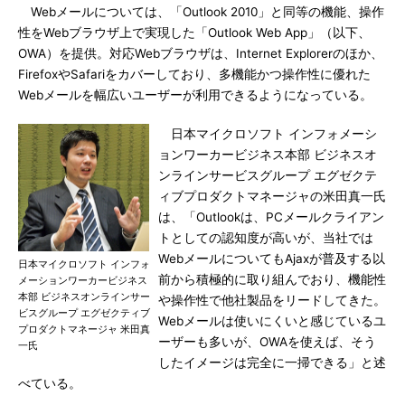
Webメールについては、「Outlook 2010」と同等の機能、操作
性をWebブラウザ上で実現した「Outlook Web App」（以下、
OWA）を提供。対応Webブラウザは、Internet Explorerのほか、
FirefoxやSafariをカバーしており、多機能かつ操作性に優れた
Webメールを幅広いユーザーが利用できるようになっている。
日本マイクロソフト インフォメーシ
ョンワーカービジネス本部 ビジネスオ
ンラインサービスグループ エグゼクテ
ィブプロダクトマネージャの米田真一氏
は、「Outlookは、PCメールクライアン
トとしての認知度が高いが、当社では
WebメールについてもAjaxが普及する以
日本マイクロソフト インフォ
前から積極的に取り組んでおり、機能性
メーションワーカービジネス
本部 ビジネスオンラインサー
や操作性で他社製品をリードしてきた。
ビスグループ エグゼクティブ
Webメールは使いにくいと感じているユ
プロダクトマネージャ 米田真
ーザーも多いが、OWAを使えば、そう
一氏
したイメージは完全に一掃できる」と述
べている。