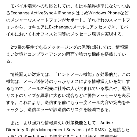
モバイル端末への対応としては、もはや業界標準になりつつあ
るExchange ActiveSyncをiPhoneをはじめWindows Phoneなど
のメジャーなスマートフォンがサポート。それぞれのスマートフ
ォンから、セキュアにExchangeのメールにアクセスでき、モバ
イルにおいてもオフィスと同等のメッセージ環境を実現する。
2つ目の要件であるメッセージングの保護に関しては、情報漏
えい対策とコンプライアンスの両面で強力な機能を搭載してい
る。
情報漏えい対策では、「ヒントメール機能」が効果的だ。この
機能は、メール送信時のうっかりミスによる情報漏えいを防止す
るもので、メールの宛先に社外の人が含まれている場合や、配信
リストのサイズが異常に大きい場合などに警告メッセージを表示
する。これにより、送信する前にもう一度メール内容や宛先をチ
ェックし、送信エラーや誤送信のリスクを軽減できる。
また、より強力な情報漏えい対策機能として、Active
Directory Rights Management Services（AD RMS）と連携した
トランスポートルールを設定することも可能だ。管理者が、