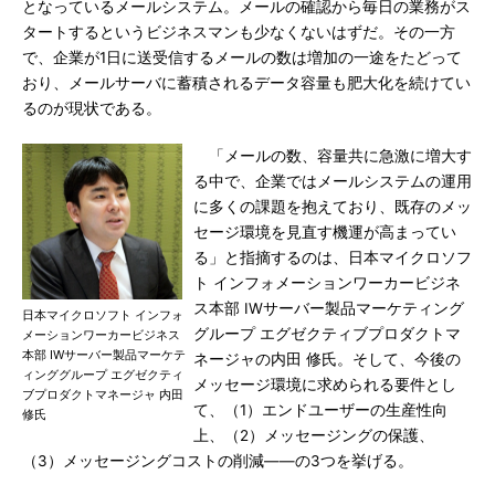
となっているメールシステム。メールの確認から毎日の業務がス
タートするというビジネスマンも少なくないはずだ。その一方
で、企業が1日に送受信するメールの数は増加の一途をたどって
おり、メールサーバに蓄積されるデータ容量も肥大化を続けてい
るのが現状である。
「メールの数、容量共に急激に増大す
る中で、企業ではメールシステムの運用
に多くの課題を抱えており、既存のメッ
セージ環境を見直す機運が高まってい
る」と指摘するのは、日本マイクロソフ
ト インフォメーションワーカービジネ
ス本部 IWサーバー製品マーケティング
日本マイクロソフト インフォ
グループ エグゼクティブプロダクトマ
メーションワーカービジネス
本部 IWサーバー製品マーケテ
ネージャの内田 修氏。そして、今後の
ィンググループ エグゼクティ
メッセージ環境に求められる要件とし
ブプロダクトマネージャ 内田
て、（1）エンドユーザーの生産性向
修氏
上、（2）メッセージングの保護、
（3）メッセージングコストの削減――の3つを挙げる。