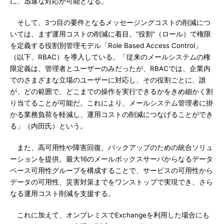
に、迅速な対応が可能となる。
そして、3つ目の要件となるメッセージングコストの削減につ
いては、まず運用コストの削減に着目。“役割”（ロール）で権限
を定義する役割別管理モデル「Role Based Access Control」
（以下、RBAC）を導入している。「従来のメールシステムの権
限定義は、管理者とユーザーのみだったが、RBACでは、企業内
でのさまざまな立場のユーザーに対応し、その役割ごとに、誰
が、どの範囲で、どこまでの操作を実行できるかをきめ細かく割
り当てることが可能だ。これにより、メールシステム管理者に掛
かる業務負荷を軽減し、運用コストの削減につなげることができ
る」（内田氏）という。
また、高可用性や障害回復、バックアップのための統合ソリュ
ーションを提供。最大16のメールボックスサーバからなるデータ
ベース可用性グループを構成することで、サービスの可用性から
データの可用性、災害対策までをワンストップで実現でき、さら
なる運用コスト削減を支援する。
これに加えて、オンプレミスでExchangeを利用した場合にも