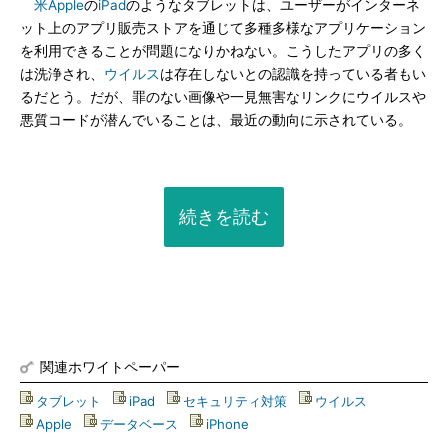
米Apple
の
iPad
のようなタブレットは、ユーザーがインターネ
ット上のアプリ販売ストアを通じて多種多様なアプリケーション
を利用できることが問題になりかねない。こうしたアプリの多く
は洗浄され、
ウイルス
は存在しないとの認識を持っている者もい
るだとう。だが、罪のない画像や一見無害なリンクにウイルスや
悪質コードが潜んでいることは、最近の動向に示されている。
続きを読む
関連ホワイトペーパー
タブレット
|
iPad
|
セキュリティ対策
|
ウイルス
|
Apple
|
データベース
|
iPhone