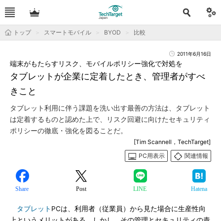
トップ
スマートモバイル
BYOD
比較
2011年6月16日
端末がもたらすリスク、モバイルポリシー強化で対処を
タブレットが企業に定着したとき、管理者がすべ
きこと
タブレット利用に伴う課題を洗い出す最善の方法は、タブレット
は定着するものと認めた上で、リスク回避に向けたセキュリティ
ポリシーの徹底・強化を図ることだ。
[Tim Scannell，TechTarget]
PC用表示
関連情報
Share
Post
LINE
Hatena
タブレット
PCは、利用者（従業員）から見た場合に生産性向
上というメリットがある。しかし、その管理とセキュリティの責