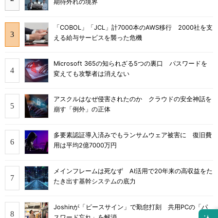
期待外れの境界
「COBOL」「JCL」計7000本のAWS移行 2000社を支
える給与サービスを襲った危機
Microsoft 365の知られざる5つの裏口 パスワードを
変えても攻撃者は消えない
アスクルはなぜ侵害されたのか クラウドの安全神話を
崩す「例外」の正体
多要素認証導入済みでもランサムウェア被害に 復旧費
用は平均2億7000万円
メインフレームは死なず AI活用で20年来の高収益をた
たき出す基幹システムの底力
Joshinが「ピースサイン」で勤怠打刻 共用PCの「パ
スワード忘れ」を解消