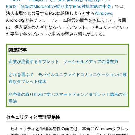
Part2「焦燥のMicrosoftが繰り出すiPad対抗戦略の中身」
では、
法人市場でも普及するiPadに追随しようとする
Windows
、
Androidなど各プラットフォーム陣営の競争をお伝えした。今回
は、導入促進のカギとなるハード／ソフト、セキュリティといっ
た要件で各タブレットの強みや弱みを明らかにする。
関連記事
企業が注視するタブレット、ソーシャルメディアの潜在力
どれを選ぶ？ モバイルユニファイドコミュニケーションに最
適なタブレット端末
小売業の取り組みに学ぶスマートフォン／タブレット端末の活
用法
セキュリティと管理容易性
セキュリティと管理容易性の面では、本当にWindowsタブレッ