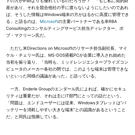
トの方がiPadよりも優れているのだろうか？ 「もし私に知的財
産があり、それを競合他社の手に渡らないようにしたいのであれ
ば、そうした情報はWindows端末の方がはるかに高度に管理でき
る」と語るのは、
Microsoft
の主要パートナーである米RBA
Consultingのコンサルティングサービス担当ディレクター、ボ
ブ・マクリーン氏だ。
ただし米Directions on Microsoftのリサーチ担当副社長、マイ
ケル・チェリー氏は、MS-DOS搭載PCが企業に導入され始めた
当初を振り返り、「当時も、ミッドレンジエンタープライズコン
ピュータのメーカー各社の間では、このような端末は管理できな
いといった同様の議論があった」と語っている。
一方、Enderle Groupのエンダール氏によれば、確かにセキュ
リティは重要だが、それは主にIT部門にとっての話だという。
「問題は、エンドユーザーには従来、Windowsタブレットは“バ
ッテリーを消耗しやすい大きな端末”との認識があるということ
だ」と同氏は指摘している。