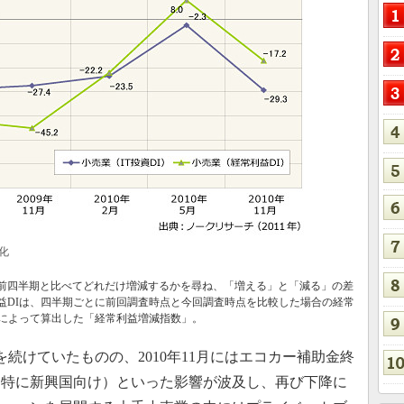
化
額が前四半期と比べてどれだけ増減するかを尋ね、「増える」と「減る」の差
益DIは、四半期ごとに前回調査時点と今回調査時点を比較した場合の経常
によって算出した「経常利益増減指数」。
を続けていたものの、2010年11月にはエコカー補助金終
（特に新興国向け）といった影響が波及し、再び下降に