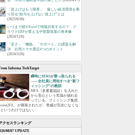
化・AI導入補助金申請の落とし穴
(2026/4/17)
「賃上げはもう限界」 厳しい経済環境を乗
り切る“給与を上げない賃上げ”とは
(2025/6/30)
いつまで紙やExcelで情報共有するの？ ク
ラウドERPが変える中堅製造業の将来像
(2024/12/6)
「安さ」「機能」「サポート」の課題を解
決 社用スマホ選定4つのポイント
(2024/3/26)
From Informa TechTarget
瞬時にM365が乗っ取られる
――全社員に周知すべき“新フ
ィッシング”の教訓
MFA（多要素認証）を入れた
から安心という常識が崩れ去
っている。フィッシング集団
ycoon2FA」が摘発されたが、脅威が完全になくな
たというわけではない。
アクセスランキング
026/08/07 UPDATE