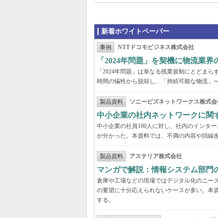
新着ホワイトペーパー
事例
NTTドコモビジネス株式会社
「2024年問題」を契機に物流業
「2024年問題」は単なる残業規制にとどま
時間の犠牲から脱却し、「持続可能な物流」
製品資料
ソニービズネットワークス株式会
中小企業の社内ネットワークに関
中小企業の社員100人に対し、社内のインタ
が分かった。本資料では、不満の内容や回線
製品資料
アステリア株式会社
マンガで解説：情報システム部門
倉庫や工場などの現場ではデジタル化のニー
の要望に十分応えられないケースが多い。本
する。