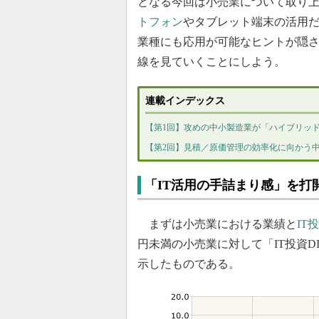
となる今回は小売業について取り
トフォン
やタブレット端末の活用
業種にも応用が可能なヒントが隠
線を見ていくことにしよう。
連載インデックス
【第1回】攻めの中小製造業が「ハイブリッ
【第2回】見積／原価管理の効率化に向かう中
「IT活用の手詰まり感」を打
まずは小売業における業績と
IT
円未満の小売業に対して「IT投資D
示したものである。