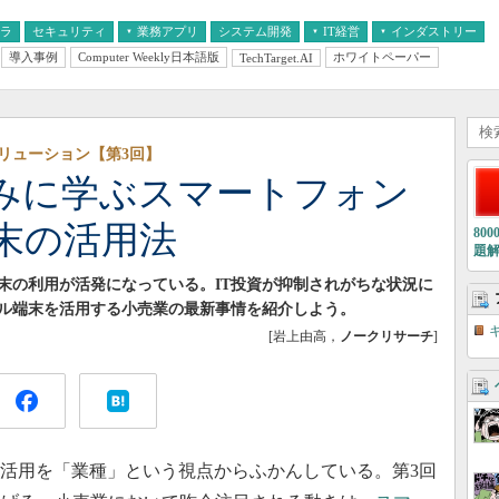
フラ
セキュリティ
業務アプリ
システム開発
IT経営
インダストリー
導入事例
Computer Weekly日本語版
ホワイトペーパー
TechTarget.AI
AI
経営とIT
医療IT
中堅・中小企業とIT
教育IT
リューション【第3回】
みに学ぶスマートフォン
末の活用法
80
題
末の利用が活発になっている。IT投資が抑制されがちな状況に
ル端末を活用する小売業の最新事情を紹介しよう。
[岩上由高，
ノークリサーチ
]
活用を「業種」という視点からふかんしている。第3回