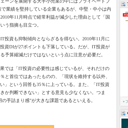
チェーンを展開する大手小売業の中にはプライベートブ
策で業績を堅持している企業もあるが、中堅・中小は内
010年11月時点で経常利益が減少した理由として「国
という指摘も目立つ。
投資も抑制傾向とならざるを得ない。2010年11月に
投資DIが27ポイントも下落している。だが、IT投資が
よる予算縮減だけではないという点に注意が必要だ。
果では「IT投資の必要性は感じているが、それだけの
0％と首位ではあったものの、「現状を維持する以外、
い」という回答も35％に上っている。また、「IT投資
べきか判断できない」とする意見も少なくない。つま
活用の手詰まり感”が大きな課題であるといえる。
»