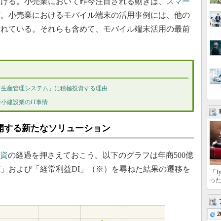
上げる。小売業において昨今注目される動きは、
スマー
だ。小売業におけるモバイル端末の活用事例には、他の
されている。それらも含めて、モバイル端末活用の最前
ド生産管理システム」に積極投資する理由
小建設業のIT事情
開する新たなソリューション
投資
の経過を押さえておこう。以下のグラフは年商500億
I」および「経常利益DI」（※）を尋ねた結果の遷移を
「T
っ
2