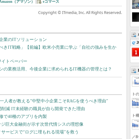
Amazon（アマゾン）
|
eコマース
Copyright © ITmedia, Inc. All Rights Reserved.
企業のITソリューション
2
べきIT戦略」【前編】欧米小売業に学ぶ「自社の強みを生か
ワイトペーパー
ンの業務活用、今後企業に求められるIT機器の管理とは？
トの
ト構
／B