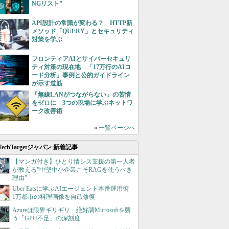
NGリスト”
API設計の常識が変わる？ HTTP新
メソッド「QUERY」とセキュリティ
対策を学ぶ
フロンティアAIとサイバーセキュリ
ティ対策の現在地 「17万行のAIコ
ード分析」事例と公的ガイドライン
が示す道筋
「無線LANがつながらない」の苦情
をゼロに 3つの現場に学ぶネットワ
ーク改善術
»
一覧ページへ
TechTargetジャパン 新着記事
【マンガ付き】ひとり情シス支援の第一人者
が教える”中堅中小企業こそRAGを使うべき
理由”
Uber Eatsに学ぶAIエージェント本番運用術
1万都市の料理画像を自己修復
Azureは限界ギリギリ 絶好調Microsoftを襲
う「GPU不足」の深刻度