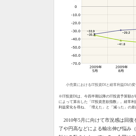
小売業におけるIT投資DIと経常利益DIの変
※IT投資DIは、今四半期以降のIT投資予算
によって算出した「IT投資意欲指数」。経常利
利益変化を尋ね、「増えた」と「減った」の差
2010年5月に向けて市況感は回復
了や円高などによる輸出伸び悩み