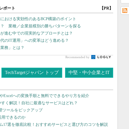
レポート
【PR】
売における実効性のあるBCP構築のポイント
は？ 業種／企業規模別の勝ちパターンを探る
足が進む中での現実的なアプローチとは？
代のIT運用」への変革はどう進める？
き業務」とは？
Recommended by
TechTargetジャパン トップ
中堅・中小企業とIT
dやExcelへの変換手順と無料でできるやり方を紹介
りやすく解説！自社に最適なサービスはどれ？
管理ツールをピックアップ
で活用できるのか
テム17選を徹底比較！おすすめサービスと選び方のコツを解説