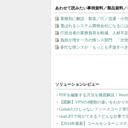
あわせて読みたい事例資料／製品資料／
業種別に解説：製造／IT／流通・小
選ばれるシステム開発会社になるに
IT担当者の業務負荷を軽減、人材不
負担が増す一方の情シス部門 「次世
多忙な情シスが「もっとも手放すべ
PDFを編集する方法を徹底解説！Wor
【図解】VPNの4種類の違いをわか
Githubだけじゃない？ソースコード
chatGPTで何ができる？どんな仕事
【2024年最新】コールセンターシス