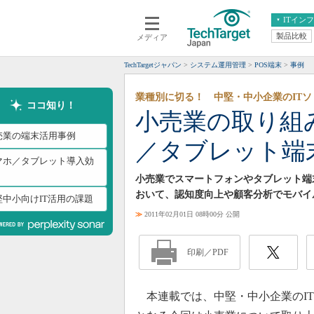
ITイン
製品比較
メディア
クラウド
エンタープライズ
ERP
仮想化
TechTargetジャパン
システム運用管理
POS端末
事例
データ分析
サーバ＆ストレージ
業種別に切る！ 中堅・中小企業のITソ
CX
スマートモバイル
ココ知り！
小売業の取り組
情報系システム
ネットワーク
売業の端末活用事例
／タブレット端
システム運用管理
マホ／タブレット導入効
小売業でスマートフォンやタブレット端
おいて、認知度向上や顧客分析でモバイ
堅中小向けIT活用の課題
≫
2011年02月01日 08時00分 公開
印刷／PDF
本連載では、中堅・中小企業のIT