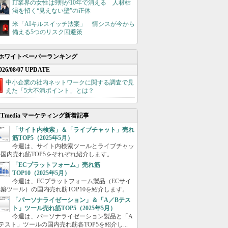
IT業界の女性は9割が10年で消える 人材枯
渇を招く“見えない壁”の正体
米「AIキルスイッチ法案」 情シスが今から
備える5つのリスク回避策
ホワイトペーパーランキング
026/08/07 UPDATE
中小企業の社内ネットワークに関する調査で見
えた「5大不満ポイント」とは？
ITmedia マーケティング新着記事
「サイト内検索」＆「ライブチャット」売れ
筋TOP5（2025年5月）
今週は、サイト内検索ツールとライブチャッ
国内売れ筋TOP5をそれぞれ紹介します。
「ECプラットフォーム」売れ筋
TOP10（2025年5月）
今週は、ECプラットフォーム製品（ECサイ
築ツール）の国内売れ筋TOP10を紹介します。
「パーソナライゼーション」＆「A／Bテス
ト」ツール売れ筋TOP5（2025年5月）
今週は、パーソナライゼーション製品と「A
テスト」ツールの国内売れ筋各TOP5を紹介し...