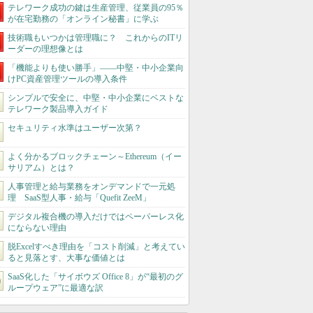
テレワーク成功の鍵は生産管理、従業員の95％
が在宅勤務の「オンライン秘書」に学ぶ
技術職もいつかは管理職に？ これからのITリ
ーダーの理想像とは
「機能よりも使い勝手」――中堅・中小企業向
けPC資産管理ツールの導入条件
シンプルで安全に、中堅・中小企業にベストな
テレワーク製品導入ガイド
セキュリティ水準はユーザー次第？
よく分かるブロックチェーン～Ethereum（イー
サリアム）とは？
人事管理と給与業務をオンデマンドで一元処
理 SaaS型人事・給与「Quefit ZeeM」
デジタル複合機の導入だけではペーパーレス化
にならない理由
脱Excelすべき理由を「コスト削減」と考えてい
ると見落とす、大事な価値とは
SaaS化した「サイボウズ Office 8」が“最初のグ
ループウェア”に最適な訳