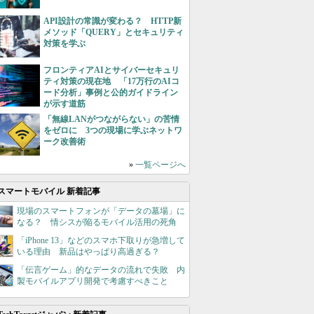
API設計の常識が変わる？ HTTP新
メソッド「QUERY」とセキュリティ
対策を学ぶ
フロンティアAIとサイバーセキュリ
ティ対策の現在地 「17万行のAIコ
ード分析」事例と公的ガイドライン
が示す道筋
「無線LANがつながらない」の苦情
をゼロに 3つの現場に学ぶネットワ
ーク改善術
»
一覧ページへ
スマートモバイル 新着記事
現場のスマートフォンが「データの墓場」に
なる？ 情シスが陥るモバイル活用の死角
「iPhone 13」などのスマホ下取りが急増して
いる理由 新品はやっぱり高過ぎる？
「伝言ゲーム」的なデータの流れで失敗 内
製モバイルアプリ開発で考慮すべきこと