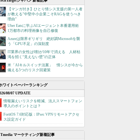
TechTargetジャパン 新着記事
【マンガ付き】ひとり情シス支援の第一人者
が教える”中堅中小企業こそRAGを使うべき
理由”
Uber Eatsに学ぶAIエージェント本番運用術
1万都市の料理画像を自己修復
Azureは限界ギリギリ 絶好調Microsoftを襲
う「GPU不足」の深刻度
IT業界の女性は9割が10年で消える 人材枯
渇を招く“見えない壁”の正体
米「AIキルスイッチ法案」 情シスが今から
備える5つのリスク回避策
ホワイトペーパーランキング
026/08/07 UPDATE
情報漏えいリスクを軽減、法人スマートフォン
導入のポイントとは？
FortiOS 7.6対応版：IPsec VPNリモートアクセ
ス設定ガイド
ITmedia マーケティング新着記事