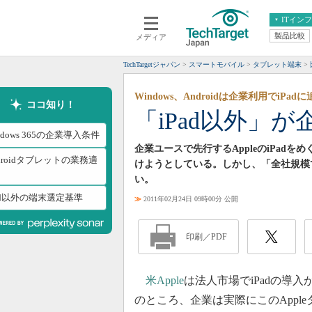
ITイン
製品比較
メディア
クラウド
エンタープライズ
ERP
仮想化
TechTargetジャパン
スマートモバイル
タブレット端末
データ分析
サーバ＆ストレージ
Windows、Androidは企業利用でiPad
CX
スマートモバイル
ココ知り！
「iPad以外」
情報系システム
ネットワーク
ndows 365の企業導入条件
システム運用管理
企業ユースで先行するAppleのiPadをめ
droidタブレットの業務適
けようとしている。しかし、「全社規模で
い。
ad以外の端末選定基準
≫
2011年02月24日 09時00分 公開
印刷／PDF
米Apple
は法人市場でiPadの導
のところ、企業は実際にこのApp