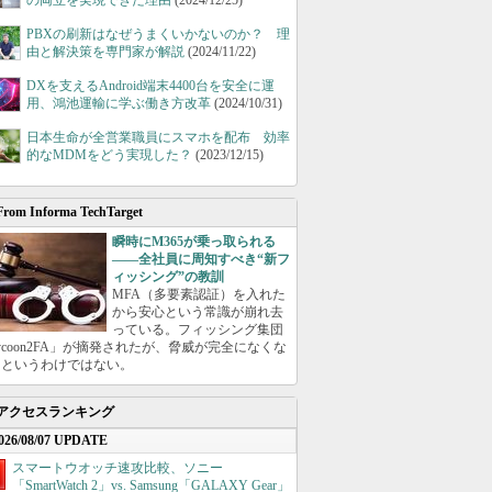
の両立を実現できた理由
(2024/12/25)
PBXの刷新はなぜうまくいかないのか？ 理
由と解決策を専門家が解説
(2024/11/22)
DXを支えるAndroid端末4400台を安全に運
用、鴻池運輸に学ぶ働き方改革
(2024/10/31)
日本生命が全営業職員にスマホを配布 効率
的なMDMをどう実現した？
(2023/12/15)
From Informa TechTarget
瞬時にM365が乗っ取られる
――全社員に周知すべき“新フ
ィッシング”の教訓
MFA（多要素認証）を入れた
から安心という常識が崩れ去
っている。フィッシング集団
ycoon2FA」が摘発されたが、脅威が完全になくな
たというわけではない。
アクセスランキング
026/08/07 UPDATE
スマートウオッチ速攻比較、ソニー
「SmartWatch 2」vs. Samsung「GALAXY Gear」