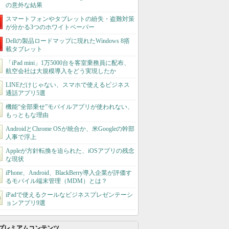
の意外な結果
スマートフォンやタブレットの紛失・盗難対策
が分かる3つのホワイトペーパー
Dellの製品ロードマップに現れたWindows 8搭
載タブレット
「iPad mini」1万5000台を客室乗務員に配布、
航空会社は大規模導入をどう実現したか
LINEだけじゃない、スマホで使えるビジネス
通話アプリ5選
機能“全部乗せ”モバイルアプリが使われない、
もっともな理由
AndroidとChrome OSが統合か、米Googleの幹部
人事で浮上
Appleが方針転換を迫られた、iOSアプリの残念
な現状
iPhone、Android、BlackBerry導入企業が評価す
るモバイル端末管理（MDM）とは？
iPadで使えるクールなビジネスプレゼンテーシ
ョンアプリ9選
プレミアムコンテンツ