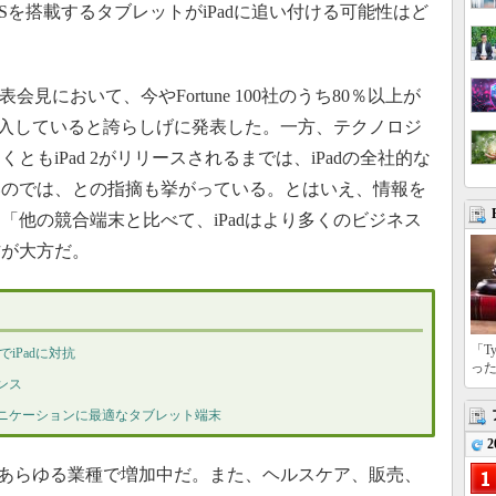
のOSを搭載するタブレットがiPadに追い付ける可能性はど
表会見において、今やFortune 100社のうち80％以上が
験導入していると誇らしげに発表した。一方、テクノロジ
もiPad 2がリリースされるまでは、iPadの全社的な
いのでは、との指摘も挙がっている。とはいえ、情報を
「他の競合端末と比べて、iPadはより多くのビジネス
方が大方だ。
「T
でiPadに対抗
っ
ンス
ニケーションに最適なタブレット端末
2
があらゆる業種で増加中だ。また、ヘルスケア、販売、