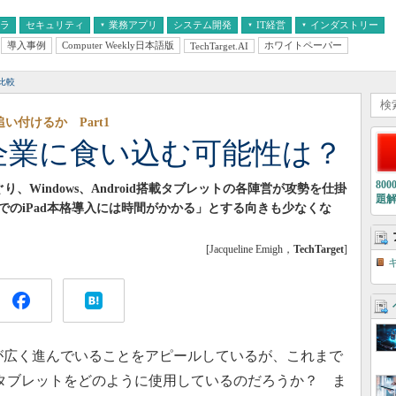
フラ
セキュリティ
業務アプリ
システム開発
IT経営
インダストリー
導入事例
Computer Weekly日本語版
ホワイトペーパー
TechTarget.AI
AI
経営とIT
医療IT
中堅・中小企業とIT
教育IT
比較
に追い付けるか Part1
が企業に食い込む可能性は？
80
ぐり、Windows、Android搭載タブレットの各陣営が攻勢を仕掛
題
のiPad本格導入には時間がかかる」とする向きも少なくな
[Jacqueline Emigh，
TechTarget
]
入が広く進んでいることをアピールしているが、これまで
leタブレットをどのように使用しているのだろうか？ ま