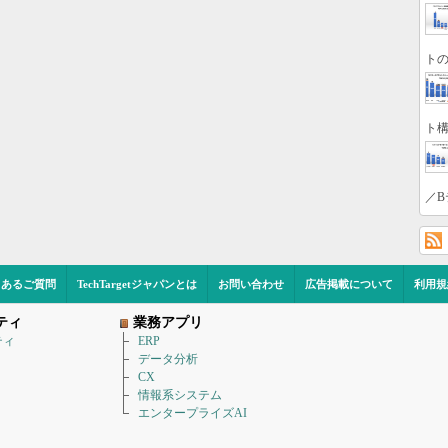
トの
ト構
／B
くあるご質問
TechTargetジャパンとは
お問い合わせ
広告掲載について
利用規
ティ
業務アプリ
ティ
ERP
データ分析
CX
情報系システム
エンタープライズAI