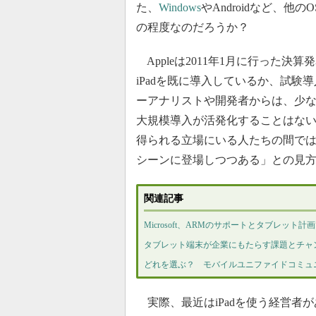
た、
Windows
やAndroidなど、他
の程度なのだろうか？
Appleは2011年1月に行った決算発
iPadを既に導入しているか、試
ーアナリストや開発者からは、少なくと
大規模導入が活発化することはな
得られる立場にいる人たちの間では
シーンに登場しつつある」との見
関連記事
Microsoft、ARMのサポートとタブレット計画
タブレット端末が企業にもたらす課題とチャ
どれを選ぶ？ モバイルユニファイドコミュ
実際、最近はiPadを使う経営者