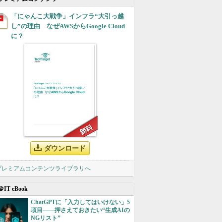
「にゃんこ大戦争」インフラ“大引っ越
し”の理由 なぜAWSからGoogle Cloud
に？
ダウンロード
 プレミアムコンテンツライブラリへ
＠IT eBook
ChatGPTに「入力してはいけない」5
項目――押さえておきたい“生成AIの
NGリスト”