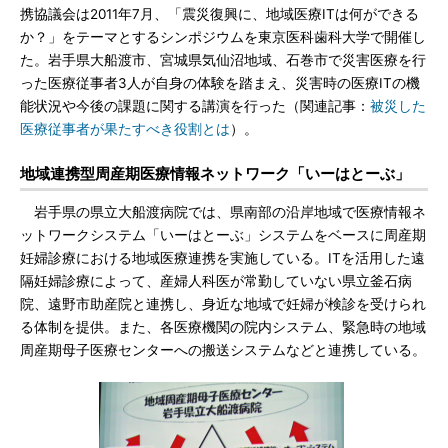
携協議会は2011年7月、「震災復興に、地域医療ITは何ができる
か？」をテーマとするシンポジウムを東京医科歯科大学で開催し
た。岩手県大船渡市、宮城県気仙沼地域、石巻市で災害医療を行
った医療従事者3人が自身の体験を踏まえ、災害時の医療ITの機
能状況や今後の課題に関する講演を行った（関連記事：
被災した
医療従事者が果たすべき役割とは
）。
地域連携型周産期医療情報ネットワーク「いーはとーぶ」
岩手県の県立大船渡病院では、県南部の沿岸地域で医療情報ネ
ットワークシステム「いーはとーぶ」システムをベースに周産期
妊婦診療における地域医療連携を実施している。ITを活用した遠
隔妊婦診療によって、産婦人科医が常勤していない県立釜石病
院、遠野市助産院と連携し、身近な地域で妊婦が検診を受けられ
る体制を提供。また、各医療機関の院内システム、緊急時の地域
周産期母子医療センターへの搬送システムなどと連携している。