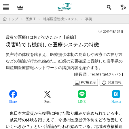
トップ
医療IT
地域医療連携システム
事例
2011年8月31日
震災で医療ITは何ができたか？【前編】
災害時でも機能した医療システムの特徴
災害時の体験を踏まえ、医療提供体制の見直しや医療ITの在り方
などの議論が行われ始めた。妊婦の安否確認に貢献した岩手県の
周産期医療情報ネットワークの講演内容を紹介する。
[翁長 潤，TechTargetジャパン]
PC用表示
関連情報
Share
Post
LINE
Hatena
東日本大震災から復興に向けた取り組みが進められている中、
「被災時の体験を踏まえて、今後の医療提供体制をどう改善して
いくべきか？」という議論が行われ始めている。地域医療福祉連