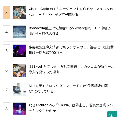
Claude Codeでは「エージェントを作るな、スキルを作
れ」 Anthropicが示すAI構築術
Broadcom値上げで加速するVMware移行 HPE幹部が
明かすAI時代の備え
多要素認証導入済みでもランサムウェア被害に 復旧費
用は平均2億7000万円
“脱Excel”を待ち受ける乱立問題 カカクコムが新ツール
導入を見送った理由
Macを守る「ロックダウンモード」が“侵害調査の障
壁”になっている
なぜAnthropicの「Claude」は暴走し、現実の企業をハ
ッキングしたのか