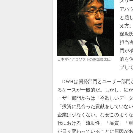
スリ
アハ
と題
え方
保坂
担当
門が
的を
日本マイクロソフトの保坂隆太氏
ブし
DWHは開発部門とユーザー部門
るケースが一般的だ。しかし、細か
ーザー部門からは「今欲しいデー
「投資に見合った貢献をしていな
企業は少なくない。なぜこのよう
代における「流動性」「品質」「重
が日々変わっていることに原因が