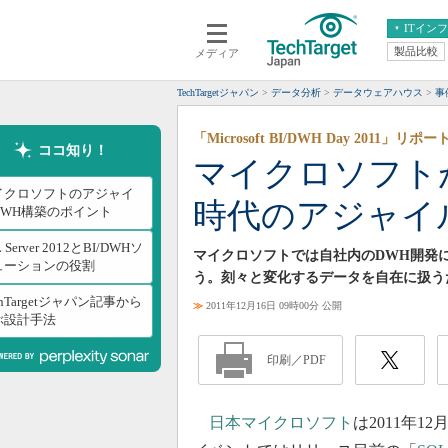
ITイン
製品比較
メディア
クラウド
エンタープライズ
ERP
仮想化
TechTargetジャパン
データ分析
データウェアハウス
事
データ分析
サーバ＆ストレージ
「Microsoft BI/DWH Day 2011」リ
CX
スマートモバイル
ココ知り！
マイクロソフト
情報系システム
ネットワーク
イクロソフトのアジャイ
時代のアジャイ
システム運用管理
DWH構築のポイント
 Server 2012とBI/DWHソ
マイクロソフトでは自社内のDWH開発
ューションの役割
う。刻々と変化するデータを自在に扱う
chTargetジャパン記事から
≫
2011年12月16日 09時00分 公開
ぶ設計手法
印刷／PDF
日本マイクロソフト
は2011年12月