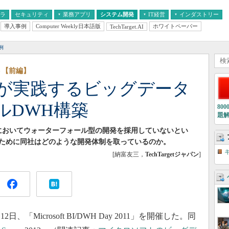
フラ
セキュリティ
業務アプリ
システム開発
IT経営
インダストリー
導入事例
Computer Weekly日本語版
ホワイトペーパー
TechTarget.AI
AI
経営とIT
医療IT
中堅・中小企業とIT
教育IT
例
ポート【前編】
が実践するビッグデータ
ルDWH構築
80
題
においてウォーターフォール型の開発を採用していないとい
ために同社はどのような開発体制を取っているのか。
[納富友三，
TechTargetジャパン
]
12日、「Microsoft BI/DWH Day 2011」を開催した。同