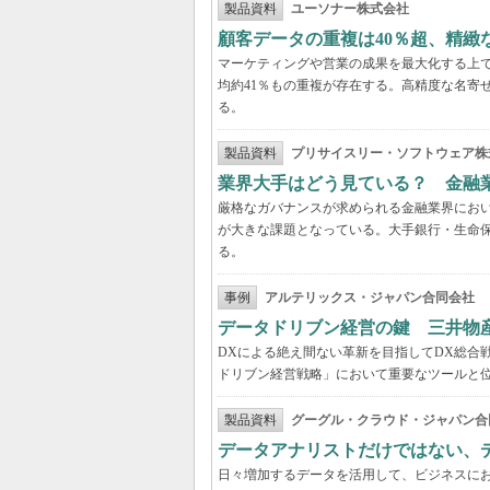
製品資料
ユーソナー株式会社
顧客データの重複は40％超、精
マーケティングや営業の成果を最大化する上
均約41％もの重複が存在する。高精度な名寄
る。
製品資料
プリサイスリー・ソフトウェア株
業界大手はどう見ている？ 金融
厳格なガバナンスが求められる金融業界にお
が大きな課題となっている。大手銀行・生命
る。
事例
アルテリックス・ジャパン合同会社
データドリブン経営の鍵 三井物
DXによる絶え間ない革新を目指してDX総合
ドリブン経営戦略」において重要なツールと
製品資料
グーグル・クラウド・ジャパン合
データアナリストだけではない、
日々増加するデータを活用して、ビジネスに