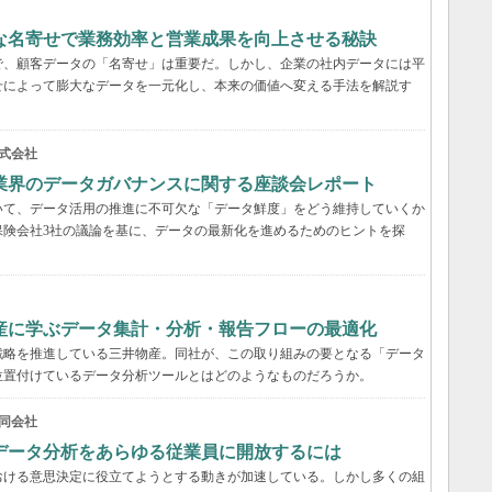
緻な名寄せで業務効率と営業成果を向上させる秘訣
で、顧客データの「名寄せ」は重要だ。しかし、企業の社内データには平
せによって膨大なデータを一元化し、本来の価値へ変える手法を解説す
式会社
業界のデータガバナンスに関する座談会レポート
いて、データ活用の推進に不可欠な「データ鮮度」をどう維持していくか
保険会社3社の議論を基に、データの最新化を進めるためのヒントを探
産に学ぶデータ集計・分析・報告フローの最適化
戦略を推進している三井物産。同社が、この取り組みの要となる「データ
位置付けているデータ分析ツールとはどのようなものだろうか。
同会社
データ分析をあらゆる従業員に開放するには
おける意思決定に役立てようとする動きが加速している。しかし多くの組