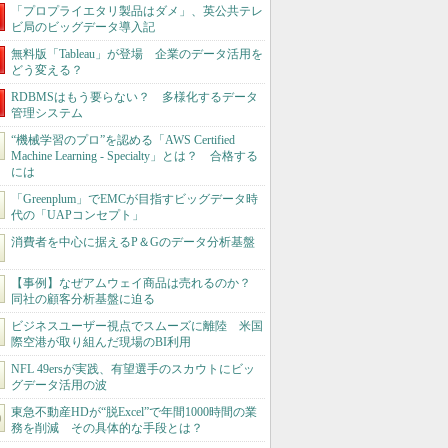
「プロプライエタリ製品はダメ」、英公共テレ
ビ局のビッグデータ導入記
無料版「Tableau」が登場 企業のデータ活用を
どう変える？
RDBMSはもう要らない？ 多様化するデータ
管理システム
“機械学習のプロ”を認める「AWS Certified
Machine Learning - Specialty」とは？ 合格する
には
「Greenplum」でEMCが目指すビッグデータ時
代の「UAPコンセプト」
消費者を中心に据えるP＆Gのデータ分析基盤
【事例】なぜアムウェイ商品は売れるのか？
同社の顧客分析基盤に迫る
ビジネスユーザー視点でスムーズに離陸 米国
際空港が取り組んだ現場のBI利用
NFL 49ersが実践、有望選手のスカウトにビッ
グデータ活用の波
東急不動産HDが“脱Excel”で年間1000時間の業
務を削減 その具体的な手段とは？