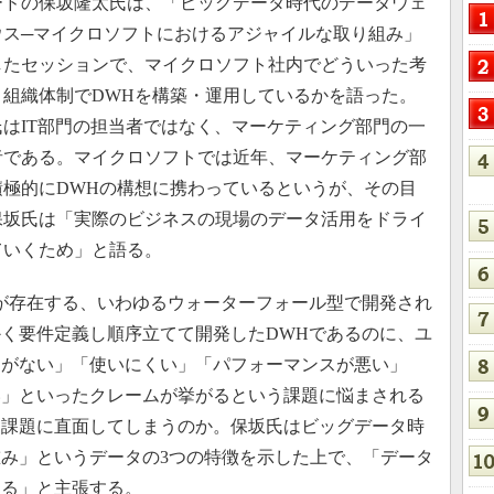
ードの保坂隆太氏は、「ビッグデータ時代のデータウェ
ウス─マイクロソフトにおけるアジャイルな取り組み」
したセッションで、マイクロソフト社内でどういった考
、組織体制でDWHを構築・運用しているかを語った。
氏はIT部門の担当者ではなく、マーケティング部門の一
者である。マイクロソフトでは近年、マーケティング部
積極的にDWHの構想に携わっているというが、その目
保坂氏は「実際のビジネスの現場のデータ活用をドライ
ていくため」と語る。
が存在する、いわゆるウォーターフォール型で開発され
く要件定義し順序立てて開発したDWHであるのに、ユ
タがない」「使いにくい」「パフォーマンスが悪い」
い」といったクレームが挙がるという課題に悩まされる
な課題に直面してしまうのか。保坂氏はビッグデータ時
み」というデータの3つの特徴を示した上で、「データ
ある」と主張する。