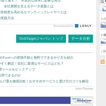
”を繰り返す？ 本質的な改革に必要な視点
？ 全社展開を支えるデータ基盤とは
回答精度を高めるセマンティックレイヤーとは
の実践方法
トの
Recommended by
ト構
TechTargetジャパン トップ
データ分析
／B
dやExcelへの変換手順と無料でできるやり方を紹介
りやすく解説！自社に最適なサービスはどれ？
管理ツールをピックアップ
で活用できるのか
テム17選を徹底比較！おすすめサービスと選び方のコツを解説