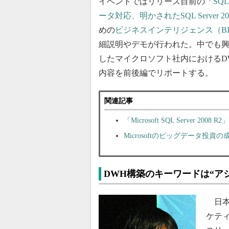
イベントではリリース目前の「
SQL 
ータ対応、明かされたSQL Server 2
めの
ビジネスインテリジェンス（B
細説明やデモが行われた。中でも
したマイクロソフト社内におけるD
内容を前後編でリポートする。
関連記事
「Microsoft SQL Server 20
Microsoftのビッグデータ投
DWH構築のキーワードは“ア
日本
ケテ