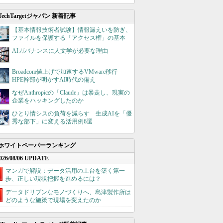
TechTargetジャパン 新着記事
【基本情報技術者試験】情報漏えいを防ぎ、
ファイルを保護する「アクセス権」の基本
AIガバナンスに人文学が必要な理由
Broadcom値上げで加速するVMware移行
HPE幹部が明かすAI時代の備え
なぜAnthropicの「Claude」は暴走し、現実の
企業をハッキングしたのか
ひとり情シスの負荷を減らす 生成AIを「優
秀な部下」に変える活用例6選
ホワイトペーパーランキング
026/08/06 UPDATE
マンガで解説：データ活用の土台を築く第一
歩、正しい現状把握を進めるには？
データドリブンなモノづくりへ、島津製作所は
どのような施策で現場を変えたのか