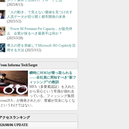
スケア業界で注目のアプローチとは
(2025/8/13)
「人の動き」で見えない価値を見つけ出す
人流データが切り開く都市開発の未来
(2025/5/2)
「Power BI Premium Per Capacity」が販売停
止 企業が採るべき最善手は何か？
(2025/3/28)
導入の壁を突破してMicrosoft 365 Copilotを活
用する方法
(2025/3/12)
From Informa TechTarget
瞬時にM365が乗っ取られる
――全社員に周知すべき“新フ
ィッシング”の教訓
MFA（多要素認証）を入れた
から安心という常識が崩れ去
っている。フィッシング集団
ycoon2FA」が摘発されたが、脅威が完全になくな
たというわけではない。
アクセスランキング
026/08/06 UPDATE