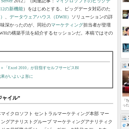
Server
2012」（関連記事：
マイクロソフトのビッグデ
012の新機能
）をはじめとする、ビッグデータ対応のた
I）
、
データウェアハウス（DWH）
ソリューションの詳
興味深かったのが、同社の
マーケティング
担当者が登壇
WHの構築手法を紹介するセッションだ。本稿ではその
08 R2」＋「Excel 2010」が目指すセルフサービスBI
資の成果がいよいよ形に
ジャイル”
「T
っ
マイクロソフト セントラルマーケティング本部 マー
ィングアナリストグループ マーケティングアナリティク
2