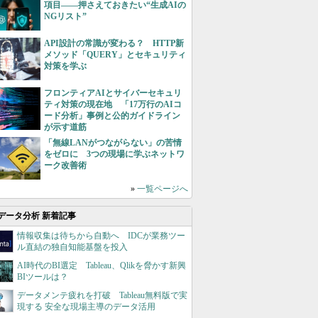
項目――押さえておきたい“生成AIの
NGリスト”
API設計の常識が変わる？ HTTP新
メソッド「QUERY」とセキュリティ
対策を学ぶ
フロンティアAIとサイバーセキュリ
ティ対策の現在地 「17万行のAIコ
ード分析」事例と公的ガイドライン
が示す道筋
「無線LANがつながらない」の苦情
をゼロに 3つの現場に学ぶネットワ
ーク改善術
»
一覧ページへ
データ分析 新着記事
情報収集は待ちから自動へ IDCが業務ツー
ル直結の独自知能基盤を投入
AI時代のBI選定 Tableau、Qlikを脅かす新興
BIツールは？
データメンテ疲れを打破 Tableau無料版で実
現する 安全な現場主導のデータ活用