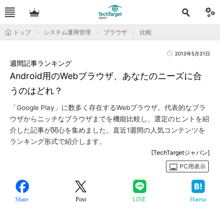
トップ
システム運用管理
ブラウザ
比較
2013年5月31日
週間記事ランキング
Android用のWebブラウザ、あなたのニーズに合
うのはどれ？
「Google Play」に数多く存在するWebブラウザ。代表的なブラ
ウザからニッチなブラウザまでを機能比較し、選定のヒントを紹
介した記事が関心を集めました。直近1週間の人気コンテンツを
ランキング形式で紹介します。
[TechTargetジャパン]
PC用表示
Share
Post
LINE
Hatena