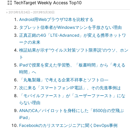
TechTarget Weekly Access Top10
» 2013年5月24日～2013年5月30日
Android用Webブラウザ12本を比較する
タブレット信奉者がWindowsマシンを手放さない理由
正真正銘の4G「LTE-Advanced」が変える携帯ネットワ
ークの未来
検証結果が示す“ウイルス対策ソフト限界説”のウソ、ホン
ト
iPadで授業を変えた学習塾、「板書時間」から「考える
時間」へ
「丸亀製麺」で考える企業不祥事とソフトロ―
次に来る「スマートフォンIP電話」、その先進事例は
「モバイルファースト」が「ユーザーファースト」にな
らない理由
ANAのCA／パイロットを身軽にした「8500台の空飛ぶ
iPad」
Facebookのカリスマエンジニアに聞くDevOps事例