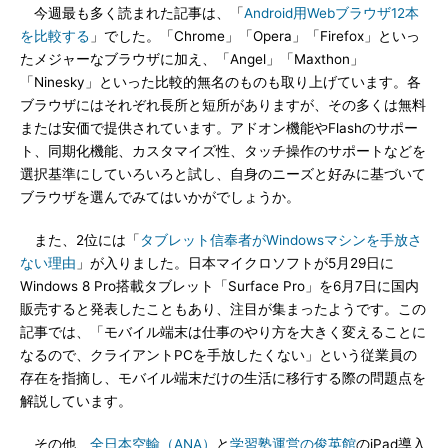
今週最も多く読まれた記事は、「
Android用Webブラウザ12本
を比較する
」でした。「Chrome」「Opera」「Firefox」といっ
たメジャーなブラウザに加え、「Angel」「Maxthon」
「Ninesky」といった比較的無名のものも取り上げています。各
ブラウザにはそれぞれ長所と短所がありますが、その多くは無料
または安価で提供されています。アドオン機能やFlashのサポー
ト、同期化機能、カスタマイズ性、タッチ操作のサポートなどを
選択基準にしていろいろと試し、自身のニーズと好みに基づいて
ブラウザを選んでみてはいかがでしょうか。
また、2位には「
タブレット信奉者がWindowsマシンを手放さ
ない理由
」が入りました。日本マイクロソフトが5月29日に
Windows 8 Pro搭載タブレット「Surface Pro」を6月7日に国内
販売すると発表したこともあり、注目が集まったようです。この
記事では、「モバイル端末は仕事のやり方を大きく変えることに
なるので、クライアントPCを手放したくない」という従業員の
存在を指摘し、モバイル端末だけの生活に移行する際の問題点を
解説しています。
その他、
全日本空輸（ANA）
と
学習塾運営の俊英館
のiPad導入