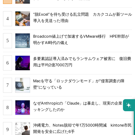
“脱Excel”を待ち受ける乱立問題 カカクコムが新ツール
導入を見送った理由
Broadcom値上げで加速するVMware移行 HPE幹部が
明かすAI時代の備え
多要素認証導入済みでもランサムウェア被害に 復旧費
用は平均2億7000万円
Macを守る「ロックダウンモード」が“侵害調査の障
壁”になっている
なぜAnthropicの「Claude」は暴走し、現実の企業をハ
ッキングしたのか
沖縄電力、Notes脱却で年1万5000時間減 kintone市民
開発を安全に広げた6手