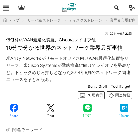
トップ
サーバ＆ストレージ
ディスクストレージ
業界＆市場動向
2014年9月22日
低価格のWAN最適化装置、Ciscoのレイオフ他
10分で分かる世界のネットワーク業界最新事情
米Array Networksがリモートオフィス向けWAN最適化装置をリ
リース、米Cisco Systemsが戦略推進に向けてレイオフを発表な
ど。トピックめじろ押しとなった2014年8月のネットワーク関連
ニュースをまとめ読み。
[Sonia Groff，TechTarget]
PC用表示
関連情報
Share
Post
LINE
Hatena
関連キーワード