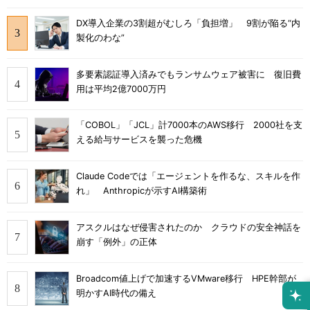
DX導入企業の3割超がむしろ「負担増」 9割が陥る“内
製化のわな”
多要素認証導入済みでもランサムウェア被害に 復旧費
用は平均2億7000万円
「COBOL」「JCL」計7000本のAWS移行 2000社を支
える給与サービスを襲った危機
Claude Codeでは「エージェントを作るな、スキルを作
れ」 Anthropicが示すAI構築術
アスクルはなぜ侵害されたのか クラウドの安全神話を
崩す「例外」の正体
Broadcom値上げで加速するVMware移行 HPE幹部が
明かすAI時代の備え