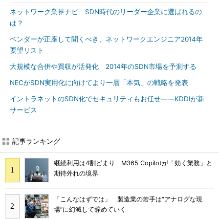
ネットワーク業界ナビ SDN時代のリーダー企業に選ばれるの
は？
ベンダーが正座して聞くべき、ネットワークエンジニア2014年
要望リスト
大規模な合併や買収が活発化 2014年のSDN市場を予測する
NECがSDN実用化に向けてより一層「本気」の戦略を発表
イントラネットのSDN化でセキュリティもお任せ――KDDIが新
サービス
記事ランキング
継続利用は4割どまり M365 Copilotが「効く業務」と
期待外れの境界
「こんなはずでは」 製造業の若手は“アナログな現
場”に幻滅して辞めていく