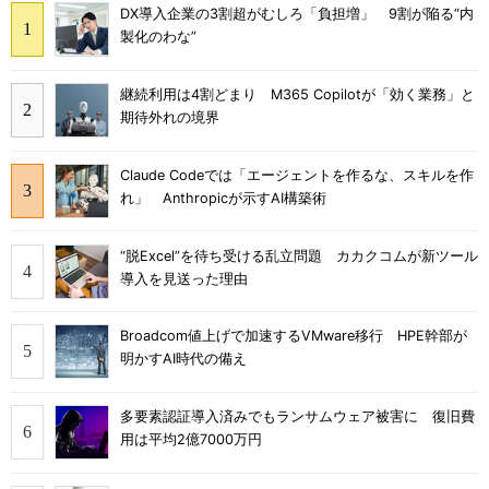
DX導入企業の3割超がむしろ「負担増」 9割が陥る“内
製化のわな”
継続利用は4割どまり M365 Copilotが「効く業務」と
期待外れの境界
Claude Codeでは「エージェントを作るな、スキルを作
れ」 Anthropicが示すAI構築術
“脱Excel”を待ち受ける乱立問題 カカクコムが新ツール
導入を見送った理由
Broadcom値上げで加速するVMware移行 HPE幹部が
明かすAI時代の備え
多要素認証導入済みでもランサムウェア被害に 復旧費
用は平均2億7000万円