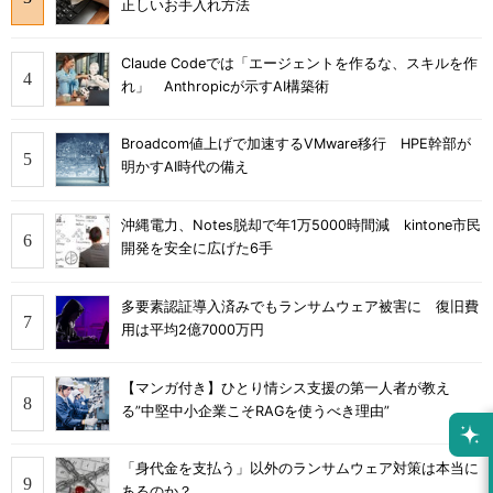
正しいお手入れ方法
Claude Codeでは「エージェントを作るな、スキルを作
れ」 Anthropicが示すAI構築術
Broadcom値上げで加速するVMware移行 HPE幹部が
明かすAI時代の備え
沖縄電力、Notes脱却で年1万5000時間減 kintone市民
開発を安全に広げた6手
多要素認証導入済みでもランサムウェア被害に 復旧費
用は平均2億7000万円
【マンガ付き】ひとり情シス支援の第一人者が教え
る”中堅中小企業こそRAGを使うべき理由”
「身代金を支払う」以外のランサムウェア対策は本当に
あるのか？