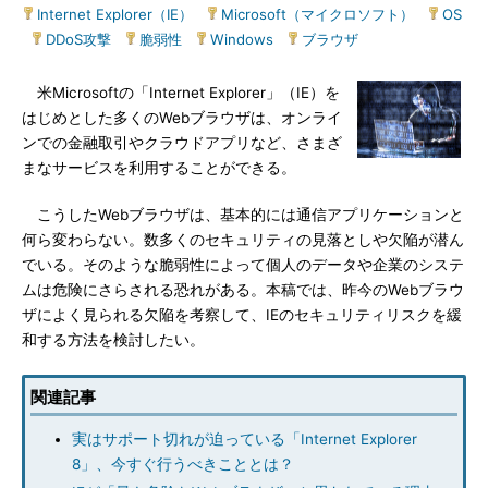
Internet Explorer（IE）
|
Microsoft（マイクロソフト）
|
OS
|
DDoS攻撃
|
脆弱性
|
Windows
|
ブラウザ
米Microsoftの「Internet Explorer」（IE）を
はじめとした多くのWebブラウザは、オンライ
ンでの金融取引やクラウドアプリなど、さまざ
まなサービスを利用することができる。
こうしたWebブラウザは、基本的には通信アプリケーションと
何ら変わらない。数多くのセキュリティの見落としや欠陥が潜ん
でいる。そのような脆弱性によって個人のデータや企業のシステ
ムは危険にさらされる恐れがある。本稿では、昨今のWebブラウ
ザによく見られる欠陥を考察して、IEのセキュリティリスクを緩
和する方法を検討したい。
関連記事
実はサポート切れが迫っている「Internet Explorer
8」、今すぐ行うべきこととは？