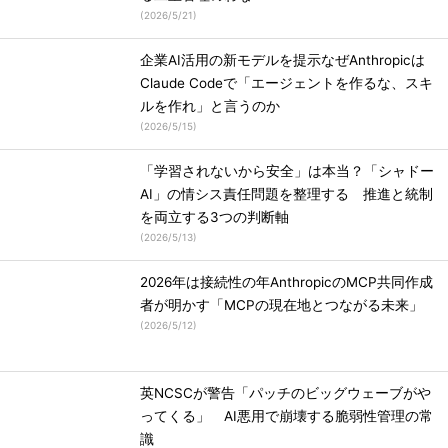
(
2026/5/21
)
企業AI活用の新モデルを提示なぜAnthropicは
Claude Codeで「エージェントを作るな、スキ
ルを作れ」と言うのか
(
2026/5/15
)
「学習されないから安全」は本当？「シャドー
AI」の情シス責任問題を整理する 推進と統制
を両立する3つの判断軸
(
2026/5/13
)
2026年は接続性の年AnthropicのMCP共同作成
者が明かす「MCPの現在地とつながる未来」
(
2026/5/12
)
英NCSCが警告「パッチのビッグウェーブがや
ってくる」 AI悪用で崩壊する脆弱性管理の常
識