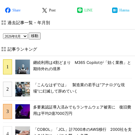
Share
Post
LINE
Hatena
過去記事一覧 - 年月別
移動
記事ランキング
継続利用は4割どまり M365 Copilotが「効く業務」と
期待外れの境界
「こんなはずでは」 製造業の若手は“アナログな現
場”に幻滅して辞めていく
多要素認証導入済みでもランサムウェア被害に 復旧費
用は平均2億7000万円
「COBOL」「JCL」計7000本のAWS移行 2000社を支