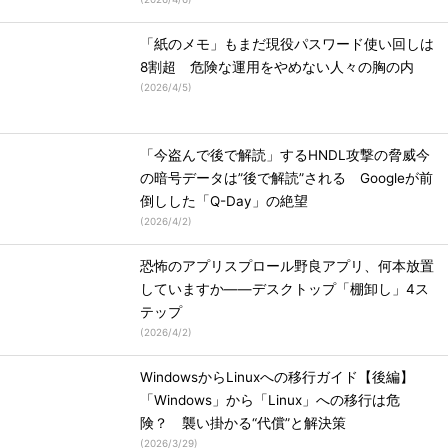
「紙のメモ」もまだ現役パスワード使い回しは
8割超 危険な運用をやめない人々の胸の内
(
2026/4/5
)
「今盗んで後で解読」するHNDL攻撃の脅威今
の暗号データは”後で解読”される Googleが前
倒しした「Q-Day」の絶望
(
2026/4/2
)
恐怖のアプリスプロール野良アプリ、何本放置
していますか――デスクトップ「棚卸し」4ス
テップ
(
2026/4/2
)
WindowsからLinuxへの移行ガイド【後編】
「Windows」から「Linux」への移行は危
険？ 襲い掛かる“代償”と解決策
(
2026/3/29
)