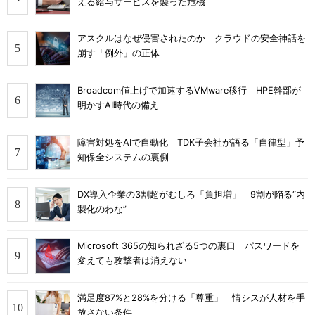
える給与サービスを襲った危機
アスクルはなぜ侵害されたのか クラウドの安全神話を
崩す「例外」の正体
Broadcom値上げで加速するVMware移行 HPE幹部が
明かすAI時代の備え
障害対処をAIで自動化 TDK子会社が語る「自律型」予
知保全システムの裏側
DX導入企業の3割超がむしろ「負担増」 9割が陥る“内
製化のわな”
Microsoft 365の知られざる5つの裏口 パスワードを
変えても攻撃者は消えない
満足度87%と28%を分ける「尊重」 情シスが人材を手
放さない条件