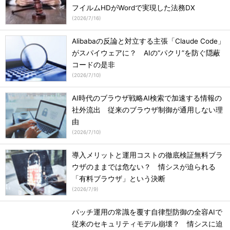
フイルムHDがWordで実現した法務DX
(
2026/7/16
)
Alibabaの反論と対立する主張「Claude Code」
がスパイウェアに？ AIの“パクリ”を防ぐ隠蔽
コードの是非
(
2026/7/10
)
AI時代のブラウザ戦略AI検索で加速する情報の
社外流出 従来のブラウザ制御が通用しない理
由
(
2026/7/10
)
導入メリットと運用コストの徹底検証無料ブラ
ウザのままでは危ない？ 情シスが迫られる
「有料ブラウザ」という決断
(
2026/7/9
)
パッチ運用の常識を覆す自律型防御の全容AIで
従来のセキュリティモデル崩壊？ 情シスに迫