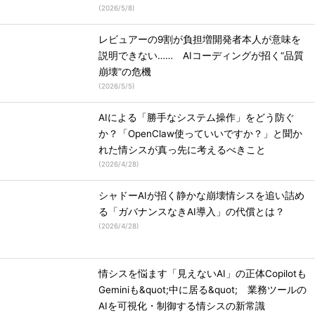
(
2026/5/8
)
レビュアーの9割が負担増開発者本人が意味を
説明できない…… AIコーディングが招く“品質
崩壊”の危機
(
2026/5/5
)
AIによる「勝手なシステム操作」をどう防ぐ
か？「OpenClaw使っていいですか？」と聞か
れた情シスが真っ先に考えるべきこと
(
2026/4/28
)
シャドーAIが招く静かな崩壊情シスを追い詰め
る「ガバナンスなきAI導入」の代償とは？
(
2026/4/28
)
情シスを悩ます「見えないAI」の正体Copilotも
Geminiも&quot;中に居る&quot; 業務ツールの
AIを可視化・制御する情シスの新常識