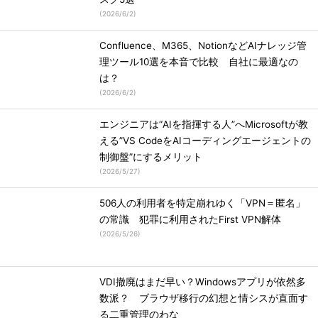
(
2026/6/2
)
Confluence、M365、NotionなどAIナレッジ管
理ツール10選を本音で比較 自社に最適なの
は？
(
2026/6/2
)
エンジニアは“AIを指揮する人”へMicrosoftが教
える”VS CodeをAIコーディングエージェントの
制御盤”にするメリット
(
2026/5/27
)
506人の利用者を特定崩れゆく「VPN＝匿名」
の常識 犯罪に利用されたFirst VPN解体
(
2026/5/26
)
VDI撤廃はまだ早い？Windowsアプリが依然多
数派？ ブラウザ移行の幻想と情シスが直面す
る二重管理のわな