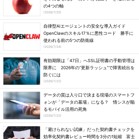
の4つの軸
(
2026/7/25
)
自律型AIエージェントの安全な導入ガイド
OpenClawのスキル17％に悪性コード 勝手に
使われる前の5つの防衛線
(
2026/7/24
)
有効期限は「47日」へSSL証明書の手動管理は
限界に 2026年の“更新ラッシュ”で障害続出を
防ぐには
(
2026/7/22
)
データの質は入り口で決まる現場のスマートフ
ォンが「データの墓場」になる？ 情シスが陥
るモバイル活用の死角
(
2026/7/22
)
「避けられない試練」だった契約書チェックを
効率化契約書レビュー時間を3分の1短縮 富士