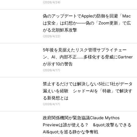
(
2026/4/24
)
偽のアップデートでAppleの防御を回避「Mac
は安全」は幻想か――偽の「Zoom更新」で広
がる北朝鮮系攻撃
(
2026/4/22
)
5年後を見据えたリスク管理サプライチェー
ン、AI、内部不正……多様化する脅威にGartner
が示す10の警告
(
2026/4/17
)
禁止するだけでは解決しない5社に1社がデータ
漏えいを経験 シャドーAIを「特赦」で解決す
る新発想とは
(
2026/4/17
)
政府関係機関が緊急協議Claude Mythos
Previewは誰が使える？ &quot;攻撃もできる
AI&quot;を巡る静かな争奪戦