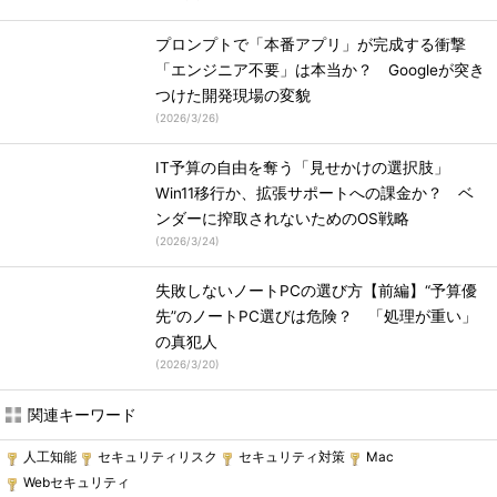
プロンプトで「本番アプリ」が完成する衝撃
「エンジニア不要」は本当か？ Googleが突き
つけた開発現場の変貌
(
2026/3/26
)
IT予算の自由を奪う「見せかけの選択肢」
Win11移行か、拡張サポートへの課金か？ ベ
ンダーに搾取されないためのOS戦略
(
2026/3/24
)
失敗しないノートPCの選び方【前編】“予算優
先”のノートPC選びは危険？ 「処理が重い」
の真犯人
(
2026/3/20
)
関連キーワード
人工知能
セキュリティリスク
セキュリティ対策
Mac
Webセキュリティ