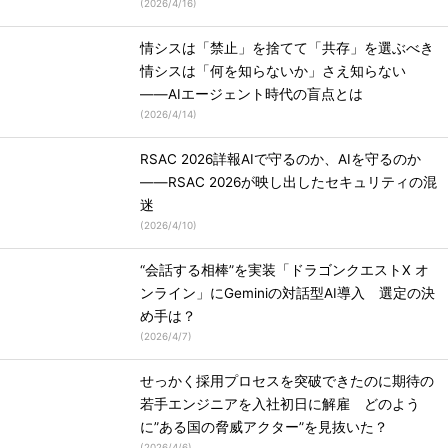
(
2026/4/16
)
情シスは「禁止」を捨てて「共存」を選ぶべき
情シスは「何を知らないか」さえ知らない
――AIエージェント時代の盲点とは
(
2026/4/14
)
RSAC 2026詳報AIで守るのか、AIを守るのか
――RSAC 2026が映し出したセキュリティの混
迷
(
2026/4/10
)
“会話する相棒”を実装「ドラゴンクエストX オ
ンライン」にGeminiの対話型AI導入 選定の決
め手は？
(
2026/4/7
)
せっかく採用プロセスを突破できたのに期待の
若手エンジニアを入社初日に解雇 どのよう
に”ある国の脅威アクター”を見抜いた？
(
2026/4/6
)