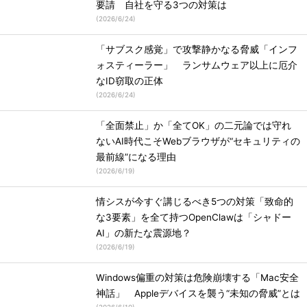
要請 自社を守る3つの対策は
(
2026/6/24
)
「サブスク感覚」で攻撃静かなる脅威「インフ
ォスティーラー」 ランサムウェア以上に厄介
なID窃取の正体
(
2026/6/24
)
「全面禁止」か「全てOK」の二元論では守れ
ないAI時代こそWebブラウザが“セキュリティの
最前線”になる理由
(
2026/6/19
)
情シスが今すぐ講じるべき5つの対策「致命的
な3要素」を全て持つOpenClawは「シャドー
AI」の新たな震源地？
(
2026/6/19
)
Windows偏重の対策は危険崩壊する「Mac安全
神話」 Appleデバイスを襲う“未知の脅威”とは