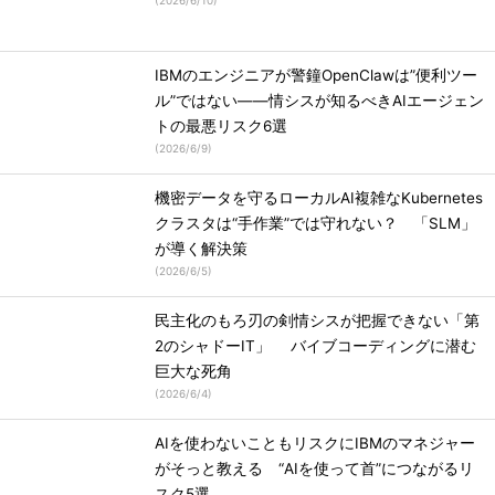
(
2026/6/10
)
IBMのエンジニアが警鐘OpenClawは”便利ツー
ル”ではない――情シスが知るべきAIエージェン
トの最悪リスク6選
(
2026/6/9
)
機密データを守るローカルAI複雑なKubernetes
クラスタは“手作業”では守れない？ 「SLM」
が導く解決策
(
2026/6/5
)
民主化のもろ刃の剣情シスが把握できない「第
2のシャドーIT」 バイブコーディングに潜む
巨大な死角
(
2026/6/4
)
AIを使わないこともリスクにIBMのマネジャー
がそっと教える “AIを使って首”につながるリ
スク5選