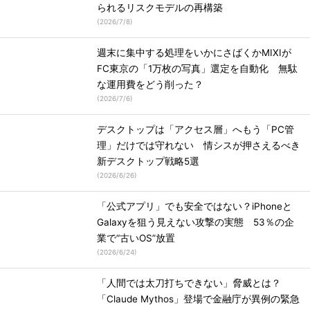
られるリスクモデルの再構築
(
2026/7/8
)
週末に集中する処理をいかにさばくかMIXIが
FC東京の「1万枚の写真」選定を自動化 無駄
な運用費をどう削った？
(
2026/7/6
)
デスクトップは「アクセス層」へもう「PC管
理」だけでは守れない 情シスが押さえるべき
新デスクトップ戦略5選
(
2026/6/26
)
「公式アプリ」でも安全ではない？iPhoneと
Galaxyを狙う見えない攻撃の実態 53％の企
業で“古いOS”放置
(
2026/6/24
)
「人間では太刀打ちできない」脅威とは？
「Claude Mythos」登場で金融庁が異例の緊急