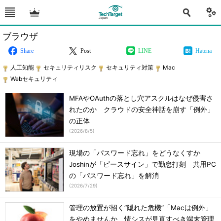
ブラウザ
Share
Post
LINE
Hatena
人工知能
セキュリティリスク
セキュリティ対策
Mac
Webセキュリティ
MFAやOAuthの落とし穴アスクルはなぜ侵害さ
れたのか クラウドの安全神話を崩す「例外」
の正体
(
2026/8/5
)
現場の「パスワード忘れ」をどうなくすか
Joshinが「ピースサイン」で勤怠打刻 共用PC
の「パスワード忘れ」を解消
(
2026/7/29
)
管理の放置が招く“隠れた危機”「Macは例外」
をやめませんか 情シスが見直すべき端末管理