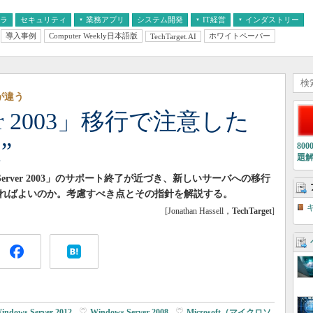
フラ
セキュリティ
業務アプリ
システム開発
IT経営
インダストリー
導入事例
Computer Weekly日本語版
ホワイトペーパー
TechTarget.AI
AI
経営とIT
医療IT
中堅・中小企業とIT
教育IT
が違う
rver 2003」移行で注意した
”
80
題
ws Server 2003」のサポート終了が近づき、新しいサーバへの移行
ればよいのか。考慮すべき点とその指針を解説する。
[Jonathan Hassell，
TechTarget
]
indows Server 2012
|
Windows Server 2008
|
Microsoft（マイクロソ