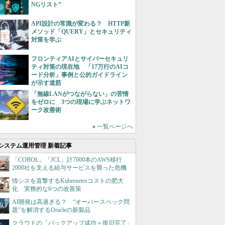
NGリスト”
API設計の常識が変わる？ HTTP新
メソッド「QUERY」とセキュリティ
対策を学ぶ
フロンティアAIとサイバーセキュリ
ティ対策の現在地 「17万行のAIコ
ード分析」事例と公的ガイドライン
が示す道筋
「無線LANがつながらない」の苦情
をゼロに 3つの現場に学ぶネットワ
ーク改善術
»
一覧ページへ
システム運用管理 新着記事
「COBOL」「JCL」計7000本のAWS移行
2000社を支える給与サービスを襲った危機
情シスを直撃するKubernetesコストの肥大
化 実務的な6つの改善策
AI開発は高過ぎる？ “オーバースペック問
題”を解消するOracleの新製品
クラウドの「バックアップ成功＝復旧完了」