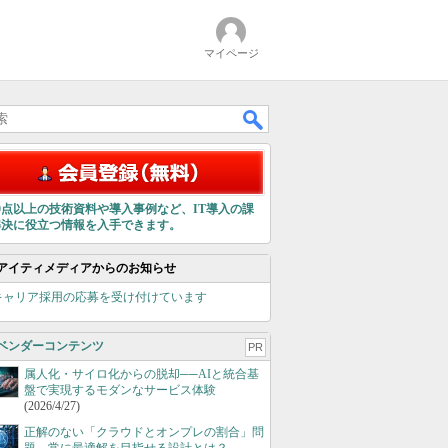
マイページ
00点以上の技術資料や導入事例など、IT導入の課
解決に役立つ情報を入手できます。
アイティメディアからのお知らせ
キャリア採用の応募を受け付けています
ベンダーコンテンツ
PR
属人化・サイロ化からの脱却──AIと統合基
盤で実現するモダンなサービス体験
(2026/4/27)
正解のない「クラウドとオンプレの割合」問