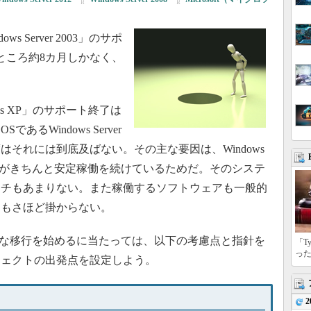
ws Server 2003」のサポ
すところ約8カ月しかなく、
ws XP」のサポート終了は
るWindows Server
はそれには到底及ばない。その主な要因は、Windows
のサーバがきちんと安定稼働を続けているためだ。そのシステ
ッチもあまりない。また稼働するソフトウェアも一般的
力もさほど掛からない。
からの本格的な移行を始めるに当たっては、以下の考慮点と指針を
「T
っ
ジェクトの出発点を設定しよう。
2