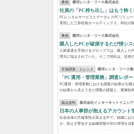
事例
横河レンタ・リース株式会社
社員の「PC持ち出し」はもう怖く
PCレンタルサービスとデータレスPCソリュ
実現した三井松島ホールディングス。同社の取
事例
横河レンタ・リース株式会社
購入したPCが破損するたび情シス
人材派遣を手掛けるグロップでは、購入したP
増大に悩まされていた。そこで同社は、従来の
市場調査・トレンド
横河レンタ・リース株
「PC運用・管理業務」調査レポー
PC運用・管理業務における調査の結果が公開
の結果から見えてきた喫緊の課題と、業務効
製品資料
株式会社インターネットイニシア
日本の人事部が抱えるアカウント
社会全体の不確実性が高まる中で、組織にお
が、絶えず変化する組織情報やIDの管理を自