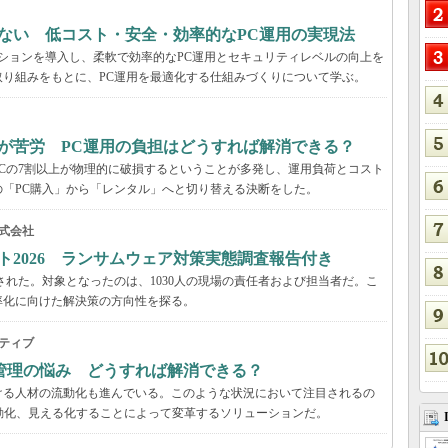
ない 低コスト・安全・効率的なPC運用の実現法
ーションを導入し、柔軟で効率的なPC運用とセキュリティレベルの向上を
り組みをもとに、PC運用を最適化する仕組みづくりについて学ぶ。
が苦労 PC運用の負担はどうすれば解消できる？
Cの7割以上が物理的に破損するということが多発し、運用負荷とコスト
「PC購入」から「レンタル」へと切り替える決断をした。
式会社
ト2026 ランサムウェア対策実態調査報告付き
された。対象となったのは、1030人の現場の責任者および担当者だ。こ
率化に向けた解決策の方向性を探る。
ティブ
管理の悩み どうすれば解消できる？
ける人材の流動化も進んでいる。このような状況において注目されるの
動化、見える化することによって変革するソリューションだ。