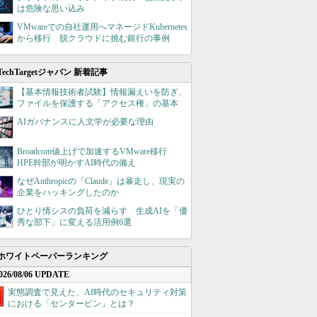
は危険な思い込み
VMwareでの自社運用へマネージドKubernetes
から移行 脱クラウドに挑む銀行の事例
TechTargetジャパン 新着記事
【基本情報技術者試験】情報漏えいを防ぎ、
ファイルを保護する「アクセス権」の基本
AIガバナンスに人文学が必要な理由
Broadcom値上げで加速するVMware移行
HPE幹部が明かすAI時代の備え
なぜAnthropicの「Claude」は暴走し、現実の
企業をハッキングしたのか
ひとり情シスの負荷を減らす 生成AIを「優
秀な部下」に変える活用例6選
ホワイトペーパーランキング
026/08/06 UPDATE
実態調査で見えた、AI時代のセキュリティ対策
における「センターピン」とは？