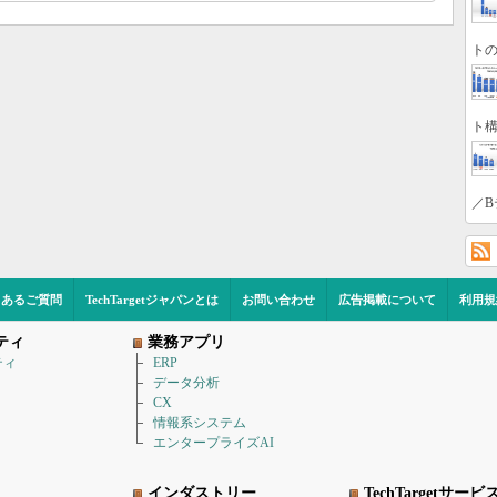
トの
ト構
／B
くあるご質問
TechTargetジャパンとは
お問い合わせ
広告掲載について
利用規
ティ
業務アプリ
ティ
ERP
データ分析
CX
情報系システム
エンタープライズAI
インダストリー
TechTargetサービ