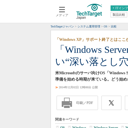
ITイン
製品比較
メディア
クラウド
エンタープライズ
ERP
仮想化
TechTargetジャパン
システム運用管理
OS
比較
データ分析
サーバ＆ストレージ
「Windows XP」サポート終了とはここ
CX
スマートモバイル
「Windows Se
情報系システム
ネットワーク
い“深い落とし穴
システム運用管理
米Microsoftのサーバ向けOS「Windo
準備を始める時期が来ている。どう始め
≫
2014年12月02日 12時00分 公開
印刷／PDF
関連キーワード
OS
|
Windows
|
Windows Server
|
W