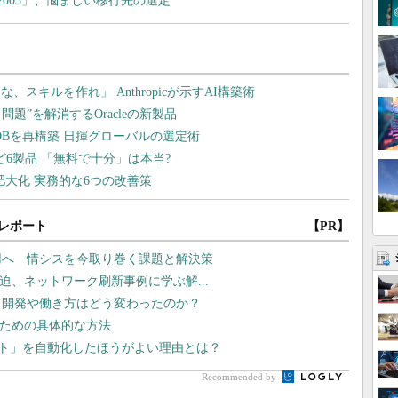
er 2003」、悩ましい移行先の選定
レポート
【PR】
運用へ 情シスを今取り巻く課題と解決策
線が逼迫、ネットワーク刷新事例に学ぶ解...
プリ開発や働き方はどう変わったのか？
るための具体的な方法
テスト」を自動化したほうがよい理由とは？
Recommended by