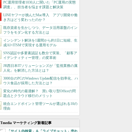
PC運用管理者1030人に聞いた「PC運用の実態
調査」、担当者を悩ます課題と解決策
LINEヤフーが挑んだMac導入 アプリ開発や働
き方はどう変わったのか？
既存資産を生かしつつ、データ活用基盤のイン
フラをモダン化する方法とは
インシデント解決を1週間から約1日に短縮、生
成AI×ITSMで実現する運用モデル
SNS認証や多要素認証も数分で実装、「顧客ア
イデンティティー管理」の変革術
JR西日本ITソリューションズが「監視業務の属
人化」を解消した方法とは？
3000台のPCのWindows Update配信を効率化、ハ
ウス食品が採用した方法とは？
変化の時代の最適解？ 買い取り型Officeの問
題点とクラウド移行のメリット
統合エンドポイント管理ツールが選ばれる10の
理由
ITmedia マーケティング新着記事
「サイト内検索」＆「ライブチャット」売れ