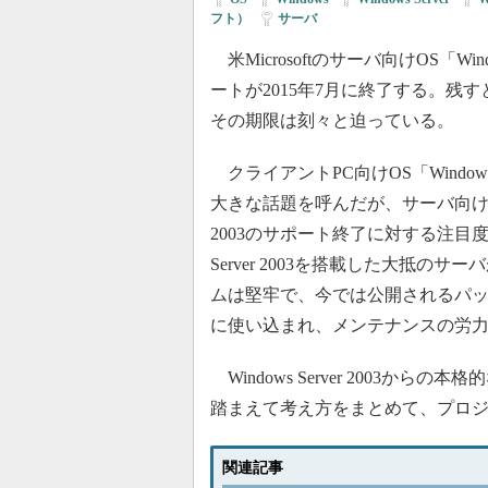
フト）
|
サーバ
米Microsoftのサーバ向けOS「Windo
ートが2015年7月に終了する。残
その期限は刻々と迫っている。
クライアントPC向けOS「Windo
大きな話題を呼んだが、サーバ向けOSであ
2003のサポート終了に対する注目度
Server 2003を搭載した大抵
ムは堅牢で、今では公開されるパ
に使い込まれ、メンテナンスの労
Windows Server 2003
踏まえて考え方をまとめて、プロ
関連記事