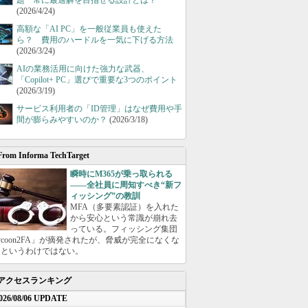
題 常に最適解を目指せる設計とは？
(2026/4/24)
高額な「AI PC」を一般従業員も使えた
ら？ 費用のハードルを一気に下げる方法
(2026/3/24)
AIの業務活用に向けた強力な武器、
「Copilot+ PC」選びで重要な3つのポイント
(2026/3/19)
サービス利用者の「ID管理」はなぜ費用や手
間が膨らみやすいのか？
(2026/3/18)
From Informa TechTarget
瞬時にM365が乗っ取られる
――全社員に周知すべき“新フ
ィッシング”の教訓
MFA（多要素認証）を入れた
から安心という常識が崩れ去
っている。フィッシング集団
ycoon2FA」が摘発されたが、脅威が完全になくな
たというわけではない。
アクセスランキング
026/08/06 UPDATE