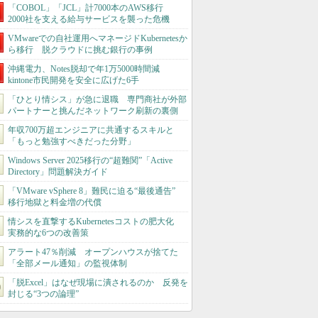
「COBOL」「JCL」計7000本のAWS移行
2000社を支える給与サービスを襲った危機
VMwareでの自社運用へマネージドKubernetesか
ら移行 脱クラウドに挑む銀行の事例
沖縄電力、Notes脱却で年1万5000時間減
kintone市民開発を安全に広げた6手
「ひとり情シス」が急に退職 専門商社が外部
パートナーと挑んだネットワーク刷新の裏側
年収700万超エンジニアに共通するスキルと
「もっと勉強すべきだった分野」
Windows Server 2025移行の“超難関”「Active
Directory」問題解決ガイド
「VMware vSphere 8」難民に迫る“最後通告”
移行地獄と料金増の代償
情シスを直撃するKubernetesコストの肥大化
実務的な6つの改善策
アラート47％削減 オープンハウスが捨てた
「全部メール通知」の監視体制
「脱Excel」はなぜ現場に潰されるのか 反発を
封じる“3つの論理”