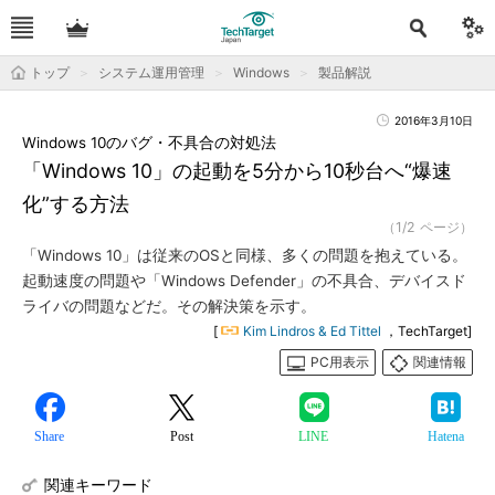
トップ
システム運用管理
Windows
製品解説
2016年3月10日
Windows 10のバグ・不具合の対処法
「Windows 10」の起動を5分から10秒台へ“爆速
化”する方法
（1/2 ページ）
「Windows 10」は従来のOSと同様、多くの問題を抱えている。
起動速度の問題や「Windows Defender」の不具合、デバイスド
ライバの問題などだ。その解決策を示す。
[
Kim Lindros & Ed Tittel
，TechTarget]
PC用表示
関連情報
Share
Post
LINE
Hatena
関連キーワード