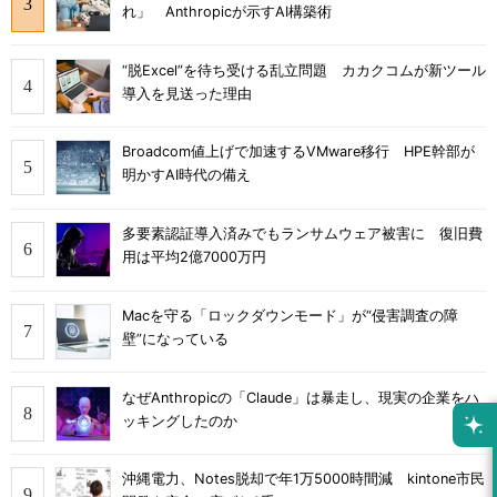
れ」 Anthropicが示すAI構築術
“脱Excel”を待ち受ける乱立問題 カカクコムが新ツール
導入を見送った理由
Broadcom値上げで加速するVMware移行 HPE幹部が
明かすAI時代の備え
多要素認証導入済みでもランサムウェア被害に 復旧費
用は平均2億7000万円
Macを守る「ロックダウンモード」が“侵害調査の障
壁”になっている
なぜAnthropicの「Claude」は暴走し、現実の企業をハ
ッキングしたのか
沖縄電力、Notes脱却で年1万5000時間減 kintone市民