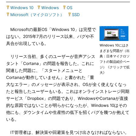
Windows 10
|
Windows
|
OS
|
Microsoft（マイクロソフト）
|
SSD
Microsoftの最新OS「Windows 10」は完璧で
はない。2015年7月のリリース以来、バグや不
具合が出現している。
Windows 10にはさ
まざまな問題が（出
リリース当初、多くのユーザーが音声アシス
典：日本マイクロソ
フトの製品紹介ペー
タント「Cortana」の問題を報告した。これに
ジ）《クリックで拡
関連した問題に、「スタートメニューと
大》
Cortanaが動作していません」と書かれた「重
大なエラー」のメッセージが表示され、OSが全く使えなくなっ
たと報告したユーザーもいる。これはオンラインストレージ同期
サービス「Dropbox」の問題であり、WindowsやCortanaが直接
的な原因ではないことが明らかになったが、Windows 10はその
他にも、ダウンタイムや生産性の低下を招くバグを幾つか抱えて
いる。
IT管理者は、解決策や回避策を見つけ出さなければならない。