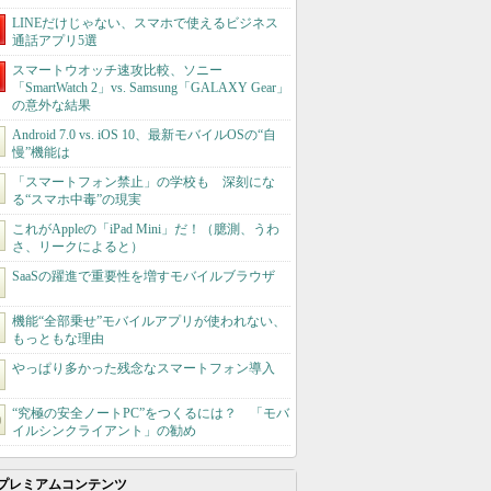
LINEだけじゃない、スマホで使えるビジネス
通話アプリ5選
スマートウオッチ速攻比較、ソニー
「SmartWatch 2」vs. Samsung「GALAXY Gear」
の意外な結果
Android 7.0 vs. iOS 10、最新モバイルOSの“自
慢”機能は
「スマートフォン禁止」の学校も 深刻にな
る“スマホ中毒”の現実
これがAppleの「iPad Mini」だ！（臆測、うわ
さ、リークによると）
SaaSの躍進で重要性を増すモバイルブラウザ
機能“全部乗せ”モバイルアプリが使われない、
もっともな理由
やっぱり多かった残念なスマートフォン導入
“究極の安全ノートPC”をつくるには？ 「モバ
イルシンクライアント」の勧め
プレミアムコンテンツ