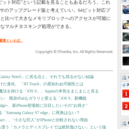
ビット対応”という記載を見ることもあるだろう。これ
ッサのアップグレード版と考えていい。64ビット対応プ
サと比べて大きなメモリブロックへのアクセスが可能に
的なマルチタスキング処理ができる。
重要といえば。
Copyright © ITmedia, Inc. All Rights Reserved.
一「Galaxy Note5」に劣る点と、それでも揺るがない結論
抜けた進化、「3D Touch」の底知れぬ可能性とは
2
う魔法を掛ける「iOS 9」、Appleの本気をまじまじと見る
ない 既存iPadもガラリと変える「iOS 9」新機能
xy S6 edge+、新iPhone登場前に注目したいその“お得さ”
msung Galaxy S7 edge」に死角はない？
ompact」、“小さな巨人”がiPhoneと比較されない理由
Z5」から漂う「カメラとディスプレイでは絶対負けない」という強