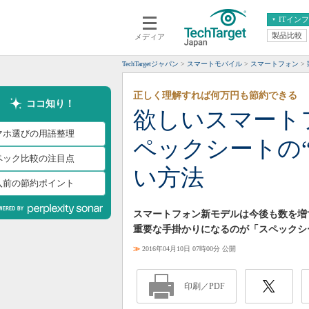
ITイン
製品比較
メディア
クラウド
エンタープライズ
ERP
仮想化
TechTargetジャパン
スマートモバイル
スマートフォン
データ分析
サーバ＆ストレージ
正しく理解すれば何万円も節約できる
CX
スマートモバイル
ココ知り！
欲しいスマート
情報系システム
ネットワーク
マホ選びの用語整理
ペックシートの
システム運用管理
ペック比較の注目点
い方法
入前の節約ポイント
スマートフォン新モデルは今後も数を増
重要な手掛かりになるのが「スペックシ
≫
2016年04月10日 07時00分 公開
印刷／PDF