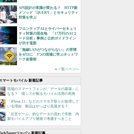
API設計の常識が変わる？ HTTP新
メソッド「QUERY」とセキュリティ
対策を学ぶ
フロンティアAIとサイバーセキュリ
ティ対策の現在地 「17万行のAIコ
ード分析」事例と公的ガイドライン
が示す道筋
「無線LANがつながらない」の苦情
をゼロに 3つの現場に学ぶネットワ
ーク改善術
»
一覧ページへ
スマートモバイル 新着記事
現場のスマートフォンが「データの墓場」に
なる？ 情シスが陥るモバイル活用の死角
「iPhone 13」などのスマホ下取りが急増して
いる理由 新品はやっぱり高過ぎる？
「伝言ゲーム」的なデータの流れで失敗 内
製モバイルアプリ開発で考慮すべきこと
TechTargetジャパン 新着記事