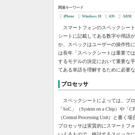
関連キーワード
iPhone
|
Windows 10
|
iOS
|
ARM
|
スマートフォンのスペックシート
シートに記載してある数字や用語
か。スペックはユーザーの操作性に
は長年「スペックシートは重要で
するモデルの決定において重要な
てある単語を理解するために必要
プロセッサ
スペックシートによっては、プロ
「SoC」（System on a Chip）や「C
（Central Processing Unit）と
プロセッサは実質的にスマートフ
いえるもので、検討するスペック