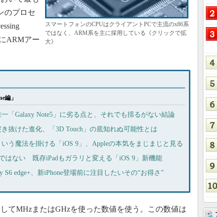
ンのプロセ
スマートフォンのCPUはクライアントPCで主流のx86系
ssing
ではなく、ARM系を主に採用している《クリックで拡
的にARMアー
大》
ne編」
s」が唯一「Galaxy Note5」に劣る点と、それでも揺るがない結論
の突き抜けた進化、「3D Touch」の底知れぬ可能性とは
”という魔法を掛ける「iOS 9」、Appleの本気をまじまじと見る
けではない 既存iPadもガラリと変える「iOS 9」新機能
Galaxy S6 edge+、新iPhone登場前に注目したいその“お得さ”
てMHzまたはGHzを使った数値を使う。この数値は