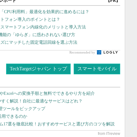
レポート
【PR】
 「CPU利用料」最適化を効果的に進めるには？
ートフォン導入のポイントとは？
、スマートフォン内線化のメリットと導入方法
 機能の「ゆらぎ」に惑わされない選び方
ーズにマッチした固定電話回線を選ぶ方法
Recommended by
TechTargetジャパン トップ
スマートモバイル
dやExcelへの変換手順と無料でできるやり方を紹介
りやすく解説！自社に最適なサービスはどれ？
管理ツールをピックアップ
で活用できるのか
テム17選を徹底比較！おすすめサービスと選び方のコツを解説