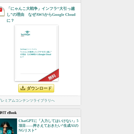
「にゃんこ大戦争」インフラ“大引っ越
し”の理由 なぜAWSからGoogle Cloud
に？
ダウンロード
 プレミアムコンテンツライブラリへ
＠IT eBook
ChatGPTに「入力してはいけない」5
項目――押さえておきたい“生成AIの
NGリスト”