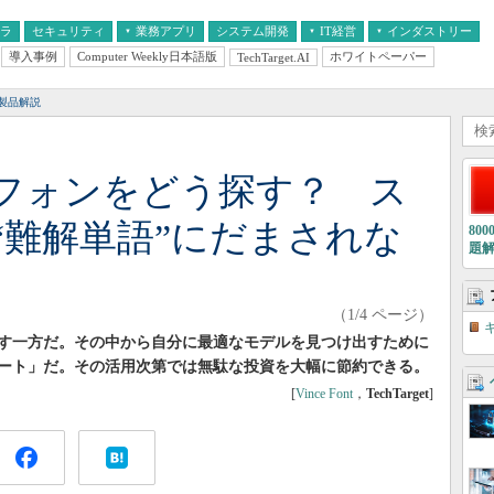
フラ
セキュリティ
業務アプリ
システム開発
IT経営
インダストリー
導入事例
Computer Weekly日本語版
ホワイトペーパー
TechTarget.AI
AI
経営とIT
医療IT
中堅・中小企業とIT
教育IT
製品解説
フォンをどう探す？ ス
“難解単語”にだまされな
80
題
（1/4 ページ）
す一方だ。その中から自分に最適なモデルを見つけ出すために
ート」だ。その活用次第では無駄な投資を大幅に節約できる。
[
Vince Font
，
TechTarget
]