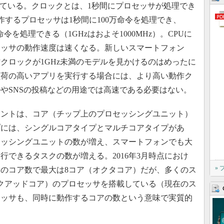
している。クロックとは、1秒間にプロセッサが処理でき
作するプロセッサは1秒間に100万命令を処理でき、
令を処理できる（1GHzはおよそ1000MHz）。CPUに
セッサの動作速度は速くなる。新しいスマートフォン
クロックが1GHz未満のモデルを見かけるのはめったに
負荷の高いアプリを実行する場合には、より高い動作ク
やSNSの投稿などの用途では高速である必要はない。
ントは、コア（チップ上のプロセッシングユニット）
プには、シングルコアタイプとマルチコアタイプがあ
セッシングユニットの数が増え、スマートフォンでも大
行できるタスクの数が増える。2016年3月時点におけ
»
のコア数で最大は8コア（オクタコア）だが、多くのス
クアッドコア）のプロセッサを搭載している（現在のス
セッサも、同時に動作するコアの数という意味で実質的
。