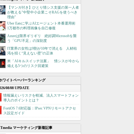
【マンガ付き】ひとり情シス支援の第一人者
が教える”中堅中小企業こそRAGを使うべき
理由”
Uber Eatsに学ぶAIエージェント本番運用術
1万都市の料理画像を自己修復
Azureは限界ギリギリ 絶好調Microsoftを襲
う「GPU不足」の深刻度
IT業界の女性は9割が10年で消える 人材枯
渇を招く“見えない壁”の正体
米「AIキルスイッチ法案」 情シスが今から
備える5つのリスク回避策
ホワイトペーパーランキング
026/08/08 UPDATE
情報漏えいリスクを軽減、法人スマートフォン
導入のポイントとは？
FortiOS 7.6対応版：IPsec VPNリモートアクセ
ス設定ガイド
ITmedia マーケティング新着記事