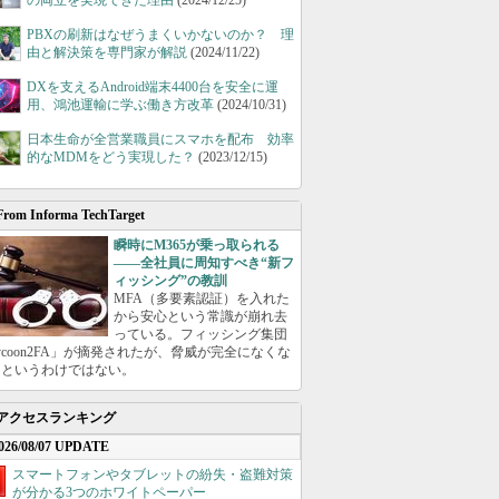
の両立を実現できた理由
(2024/12/25)
PBXの刷新はなぜうまくいかないのか？ 理
由と解決策を専門家が解説
(2024/11/22)
DXを支えるAndroid端末4400台を安全に運
用、鴻池運輸に学ぶ働き方改革
(2024/10/31)
日本生命が全営業職員にスマホを配布 効率
的なMDMをどう実現した？
(2023/12/15)
From Informa TechTarget
瞬時にM365が乗っ取られる
――全社員に周知すべき“新フ
ィッシング”の教訓
MFA（多要素認証）を入れた
から安心という常識が崩れ去
っている。フィッシング集団
ycoon2FA」が摘発されたが、脅威が完全になくな
たというわけではない。
アクセスランキング
026/08/07 UPDATE
スマートフォンやタブレットの紛失・盗難対策
が分かる3つのホワイトペーパー