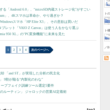
「Android 6.0」、“microSD内蔵ストレージ化”がすごい
トの
Premium」、4Kスマホは革命か、やり過ぎか？
dowsスマホ「HP Elite X3」、その意欲は買いだ
ブレット「VAIO Z Canvas」は使う人をかなり選ぶ
ト構
mia 950 XL」の“PC変身機能”に未来を見た
／B
1
|
2
|
3
|
4
次のページへ