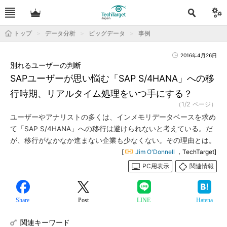
トップ
データ分析
ビッグデータ
事例
2016年4月26日
別れるユーザーの判断
SAPユーザーが思い悩む「SAP S/4HANA」への移
行時期、リアルタイム処理をいつ手にする？
（1/2 ページ）
ユーザーやアナリストの多くは、インメモリデータベースを求め
て「SAP S/4HANA」への移行は避けられないと考えている。だ
が、移行がなかなか進まない企業も少なくない。その理由とは。
[
Jim O'Donnell
，TechTarget]
PC用表示
関連情報
Share
Post
LINE
Hatena
関連キーワード