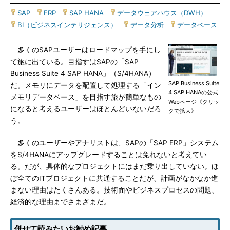
SAP
|
ERP
|
SAP HANA
|
データウェアハウス（DWH）
|
BI（ビジネスインテリジェンス）
|
データ分析
|
データベース
多くのSAPユーザーはロードマップを手にし
て旅に出ている。目指すはSAPの「SAP
Business Suite 4 SAP HANA」（S/4HANA）
SAP Business Suite
だ。メモリにデータを配置して処理する「イン
4 SAP HANAの公式
メモリデータベース」を目指す旅が簡単なもの
Webページ《クリッ
になると考えるユーザーはほとんどいないだろ
クで拡大》
う。
多くのユーザーやアナリストは、SAPの「SAP ERP」システム
をS/4HANAにアップグレードすることは免れないと考えてい
る。だが、具体的なプロジェクトにはまだ乗り出していない。ほ
ぼ全てのITプロジェクトに共通することだが、計画がなかなか進
まない理由はたくさんある。技術面やビジネスプロセスの問題、
経済的な理由までさまざまだ。
併せて読みたいお勧め記事