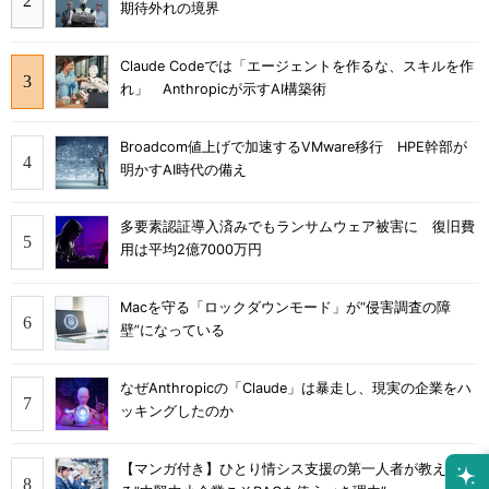
期待外れの境界
Claude Codeでは「エージェントを作るな、スキルを作
れ」 Anthropicが示すAI構築術
Broadcom値上げで加速するVMware移行 HPE幹部が
明かすAI時代の備え
多要素認証導入済みでもランサムウェア被害に 復旧費
用は平均2億7000万円
Macを守る「ロックダウンモード」が“侵害調査の障
壁”になっている
なぜAnthropicの「Claude」は暴走し、現実の企業をハ
ッキングしたのか
【マンガ付き】ひとり情シス支援の第一人者が教え