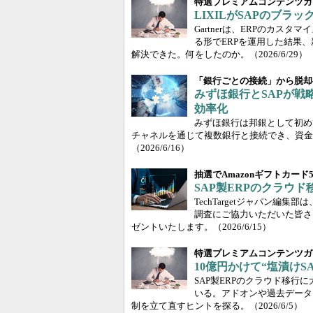
特選プレミアムコンテンツガ
LIXILがSAPのブラ
Gartnerは、ERPのカスタ
る形でERPを運用した結果
解決できた。何をしたのか。
（2026/6/29）
「銀行ごとの接続」から脱却
みずほ銀行とSAPが
効率化
みずほ銀行は邦銀として初めて、SA
チャネルを通じて複数銀行と接続でき、資金
（2026/6/16）
抽選でAmazonギフトカード
SAP製ERPのクラウ
TechTargetジャパン編
調査にご協力いただいた皆さま
ゼントいたします。
（2026/6/15）
特選プレミアムコンテンツガ
10億円かけて“塩漬けS
SAP製ERPのクラウド移
いる。アドオンや過去データ
制を立て直すヒントを探る。
（2026/6/5）