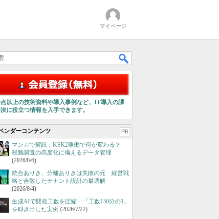
マイページ
00点以上の技術資料や導入事例など、IT導入の課
解決に役立つ情報を入手できます。
ベンダーコンテンツ
PR
マンガで解説：KSK2稼働で何が変わる？
税務調査の高度化に備えるデータ管理
(2026/8/6)
統合ありき、分離ありきは失敗の元 経営戦
略と合致したテナント設計の最適解
(2026/8/4)
生成AIで開発工数を圧縮 「工数150分の1」
を叩き出した実例
(2026/7/22)