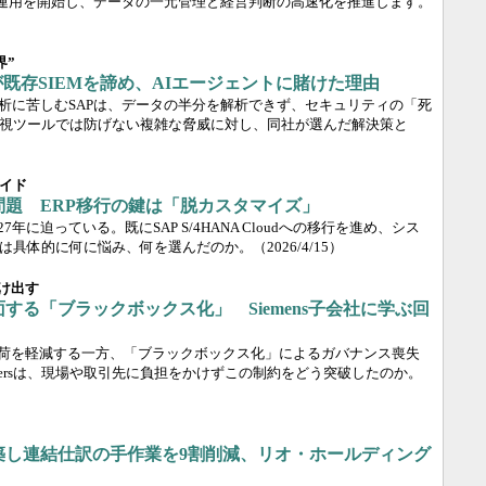
から運用を開始し、データの一元管理と経営判断の高速化を推進します。
界”
Pが既存SIEMを諦め、AIエージェントに賭けた理由
分析に苦しむSAPは、データの半分を解析できず、セキュリティの「死
視ツールでは防げない複雑な脅威に対し、同社が選んだ解決策と
イド
年問題 ERP移行の鍵は「脱カスタマイズ」
27年に迫っている。既にSAP S/4HANA Cloudへの移行を進め、シス
は具体的に何に悩み、何を選んだのか。
（2026/4/15）
け出す
する「ブラックボックス化」 Siemens子会社に学ぶ回
負荷を軽減する一方、「ブラックボックス化」によるガバナンス喪失
thineersは、現場や取引先に負担をかけずこの制約をどう突破したのか。
築し連結仕訳の手作業を9割削減、リオ・ホールディング