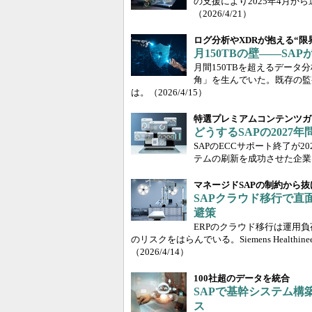
の支援により2025年4月
（2026/4/21）
ログ分析やXDRが抱える“限
月150TBの壁――SA
月間150TBを超えるデータ
角」を生んでいた。既存の監
は。
（2026/4/15）
特選プレミアムコンテンツガ
どうするSAPの2027
SAPのECCサポート終了が20
テムの刷新を成功させた企業
マネージドSAPの制約から抜
SAPクラウド移行で直面
避策
ERPのクラウド移行は運用
のリスクをはらんでいる。Siemens Heal
（2026/4/14）
100社超のデータを統合
SAPで基幹システム構
ス