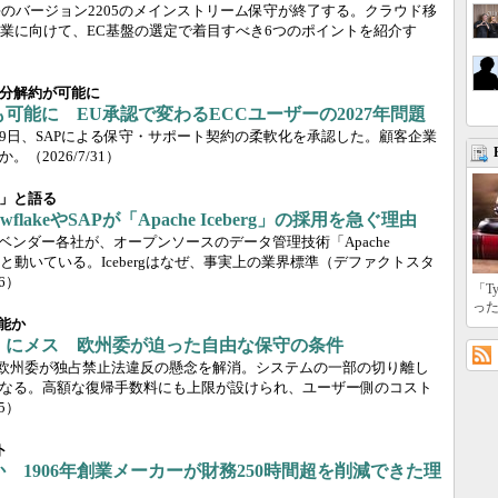
merceのバージョン2205のメインストリーム保守が終了する。クラウド移
業に向けて、EC基盤の選定で着目すべき6つのポイントを紹介す
分解約が可能に
も可能に EU承認で変わるECCユーザーの2027年問題
7月9日、SAPによる保守・サポート契約の柔軟化を承認した。顧客企業
か。
（2026/7/31）
」と語る
lakeやSAPが「Apache Iceberg」の採用を急ぐ理由
ベンダー各社が、オープンソースのデータ管理技術「Apache
次々と動いている。Icebergはなぜ、事実上の業界標準（デファクトスタ
16）
「T
っ
能か
」にメス 欧州委が迫った自由な保守の条件
、欧州委が独占禁止法違反の懸念を解消。システムの一部の切り離し
なる。高額な復帰手数料にも上限が設けられ、ユーザー側のコスト
15）
ト
か 1906年創業メーカーが財務250時間超を削減できた理