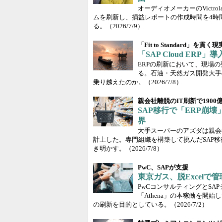
オーディオメーカーのVictrol
ムを刷新し、損益レポートの作成時間を4時間
る。
（2026/7/9）
「Fit to Standard」を貫く
「SAP Cloud ER
ERPの刷新において、現場
る。石油・天然ガス開発大手のI
乗り越えたのか。
（2026/7/8）
親会社離脱のIT刷新で1900
SAP移行で「ERP崩
界
大手スーパーのアズダは親会
計上した。専門組織を構築して挑んだSAP
き明かす。
（2026/7/8）
PwC、SAPが支援
東京ガス、脱Excel
PwCコンサルティングとS
「Athena」の本稼働を
の刷新を目的としている。
（2026/7/2）