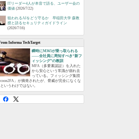
ITリーダー4人が本音で語る、ユーザー会の
価値
(2026/7/22)
狙われるAIをどう守るか 早稲田大学 森教
授と語るセキュリティガイドライン
(2026/7/16)
From Informa TechTarget
瞬時にM365が乗っ取られる
――全社員に周知すべき“新フ
ィッシング”の教訓
MFA（多要素認証）を入れた
から安心という常識が崩れ去
っている。フィッシング集団
ycoon2FA」が摘発されたが、脅威が完全になくな
たというわけではない。