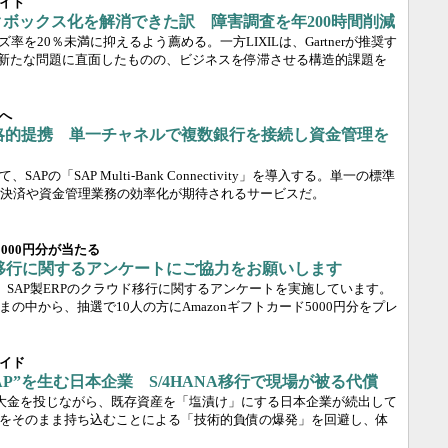
イド
ックボックス化を解消できた訳 障害調査を年200時間削減
マイズ率を20％未満に抑えるよう薦める。一方LIXILは、Gartnerが推奨す
、新たな問題に直面したものの、ビジネスを停滞させる構造的課題を
へ
戦略的提携 単一チャネルで複数銀行を接続し資金管理を
Pの「SAP Multi-Bank Connectivity」を導入する。単一の標準
決済や資金管理業務の効率化が期待されるサービスだ。
5000円分が当たる
ド移行に関するアンケートにご協力をお願いします
集部は、SAP製ERPのクラウド移行に関するアンケートを実施しています。
の中から、抽選で10人の方にAmazonギフトカード5000円分をプレ
イド
AP”を生む日本企業 S/4HANA移行で現場が被る代償
行に大金を投じながら、既存資産を「塩漬け」にする日本企業が続出して
をそのまま持ち込むことによる「技術的負債の爆発」を回避し、体