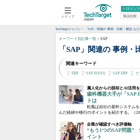
ITイン
製品比較
メディア
クラウド
エンタープライズ
ERP
仮想化
TechTargetジャパン
「SAP」関連の 事例・比較・解説 な
データ分析
サーバ＆ストレージ
キーワード別記事一覧
> SAP
CX
スマートモバイル
「SAP」関連の 事例・
情報系システム
ネットワーク
関連キーワード
システム運用管理
ERP
SAP HANA
SAP ERP
ク
属人化からの脱却とAI活用
歯科機器大手が「SAP ER
トは
松風は自社の基幹システムを「SAP
んだ経緯や移行のポイントを紹介する。
（20
企業が確認すべき評価軸
“もう1つのSAP問題” S
イント