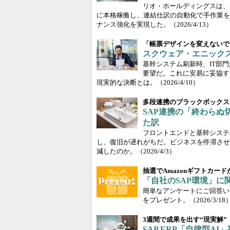
リオ・ホールディングスは、S
に本格稼働し、連結仕訳の自動化で手作業を
ナンス強化を実現した。
（2026/4/13）
「帳票デザインを変えないで
スクウェア・エニック
基幹システム刷新時、IT部
要望だ。これに安易に妥協す
現実的な決断とは。
（2026/4/10）
多段連携のブラックボックス
SAP連携の「終わらぬ切
た訳
フロントエンドと基幹システ
し、復旧が遅れがちだ。ビジネスを停滞させる
減したのか。
（2026/4/3）
抽選でAmazonギフトカー
「自社のSAP環境」に
簡単なアンケートにご回答いた
をプレゼント。
（2026/3/18
3週間で成果を出す“現実解”
SAP ERP「自律型