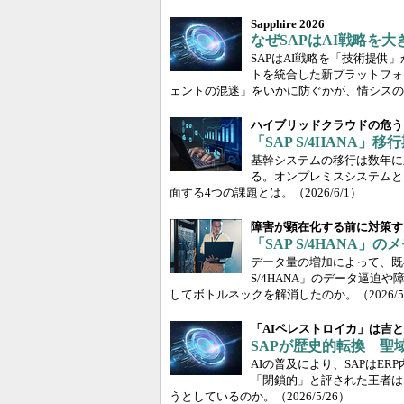
Sapphire 2026
なぜSAPはAI戦略を大
SAPはAI戦略を「技術提
トを統合した新プラットフォ
ェントの混迷」をいかに防ぐかが、情シスの
ハイブリッドクラウドの危う
「SAP S/4HANA
基幹システムの移行は数年に
る。オンプレミスシステムと
面する4つの課題とは。
（2026/6/1）
障害が顕在化する前に対策す
「SAP S/4HANA
データ量の増加によって、既
S/4HANA」のデータ逼迫
してボトルネックを解消したのか。
（2026/
「AIペレストロイカ」は吉
SAPが歴史的転換 聖
AIの普及により、SAPはE
「閉鎖的」と評された王者は
うとしているのか。
（2026/5/26）