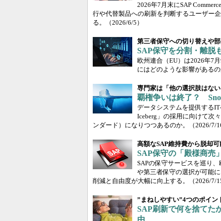
2026年7月末にSAP Com
行や代替製品への刷新を判断するユーザー企
る。
（2026/6/5）
第三者保守への切り替えや部
SAP保守を分割・離脱
欧州連合（EU）は2026年
にはどのような影響があるの
専門家は「他の選択肢はない
覇権争いは終了？ Snowf
データシステムを提供するIT
Iceberg」の採用に向けて
ンダード）になりつつあるのか。
（2026/7/
高額なSAP維持費から脱却可
SAP保守の「殿様商売
SAPの保守サービスを巡り
や第三者保守の選択が可能に
削減と自由度が大幅に向上する。
（2026/7/
”まねしやすい”4つのポイン
SAP刷新で何を捨てた
由