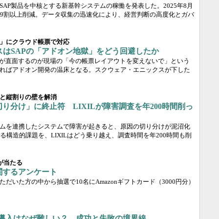
AP製品を中核とする新基幹システムの稼働を発表した。2025年8月
9割以上削減。データ収集の迅速化により、経営判断の高度化とガバ
」にクラウド帳票で対応
スはSAPの「アドオン地獄」をどう回避したか
門が直面するのが現場の「今の帳票レイアウトを変えないで」という
ればアドオン開発の温床となる。スクウェア・エニックスが下した
と縦割りの壁を解消
り分け」に終止符 LIXILが障害調査を年200時間削っ
ムを連携したシステムで障害が起きると、原因の切り分けが泥沼化
構造的課題を、LIXILはどう乗り越え、調査時間を年200時間も削
ドが当たる
関するアンケート
だいた方の中から抽選で10名にAmazonギフトカード（3000円分）
）
AI」導入はなぜ難しい？ 成功と失敗の境界線