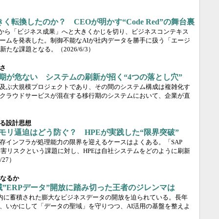
きく転換したのか？ CEOが明かす“Code Red”の舞台裏
供」から「ビジネス成果」へと大きくかじを切り、ビジネスコンテキス
ームを発表した。制御不能なAIが社内データを勝手に扱う「エージ
新たな課題となる。
（2026/6/3）
さ
」移行期が危ない システムの刷新が招く“4つの落とし穴”
及ぶ大規模プロジェクトであり、その間のシステム構成は複雑化す
クラウドサービスが混在する移行期のシステムにおいて、企業が直
る設計思想
」のメモリ逼迫はどう防ぐ？ HPEが実践した“限界突破”
存インフラが処理能力の限界を迎えるケースはよくある。「SAP
や障害リスクという課題に対し、HPEは自社システムをどのように刷新
5/27）
となるか
域”ERPデータ”開放に踏み切った王者のジレンマは
RP内に蓄積された膨大なビジネスデータの開放を迫られている。長年
、いかにして「データの聖域」を守りつつ、AI活用の基盤を整えよ