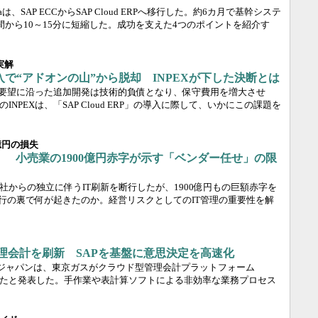
aは、SAP ECCからSAP Cloud ERPへ移行した。約6カ月で基幹システ
から10～15分に短縮した。成功を支えた4つのポイントを紹介す
現実解
P」導入で“アドオンの山”から脱却 INPEXが下した決断とは
の要望に沿った追加開発は技術的負債となり、保守費用を増大させ
NPEXは、「SAP Cloud ERP」の導入に際して、いかにこの課題を
億円の損失
壊」 小売業の1900億円赤字が示す「ベンダー任せ」の限
社からの独立に伴うIT刷新を断行したが、1900億円もの巨額赤字を
移行の裏で何が起きたのか。経営リスクとしてのIT管理の重要性を解
で管理会計を刷新 SAPを基盤に意思決定を高速化
APジャパンは、東京ガスがクラウド型管理会計プラットフォーム
開始したと発表した。手作業や表計算ソフトによる非効率な業務プロセス