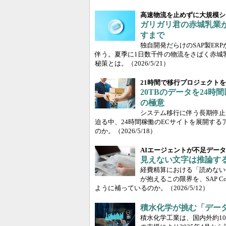
高速物流を止めずに大規模シ
ガリガリ君の赤城乳業が“
すまで
独自開発だらけのSAP製ERPから「
伴う。夏季に1日数千件の物流をさばく赤城
秘策とは。
（2026/5/21）
21時間で移行プロジェクト
20TBのデータを24時
の極意
システム移行に伴う長期停止
迫る中、24時間稼働のECサイトを展開する
のか。
（2026/5/18）
AIエージェントが不足デー
見えない文字は推論する S
経費精算における「読めない
が抱えるこの限界を、SAP C
ように補っているのか。
（2026/5/12）
積水化学が挑む「データ経営
積水化学工業は、国内外約100