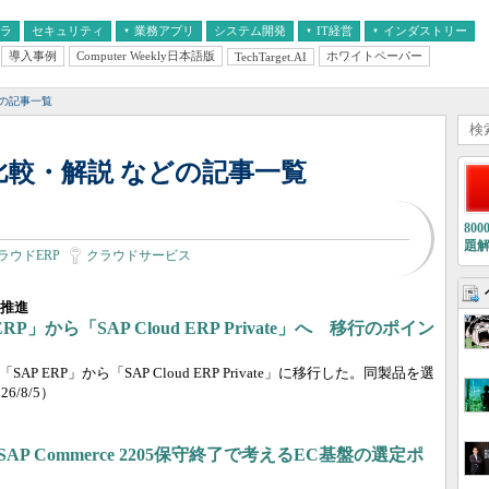
フラ
セキュリティ
業務アプリ
システム開発
IT経営
インダストリー
導入事例
Computer Weekly日本語版
ホワイトペーパー
TechTarget.AI
AI
経営とIT
医療IT
中堅・中小企業とIT
教育IT
どの記事一覧
比較・解説 などの記事一覧
80
題
ラウドERP
クラウドサービス
を推進
P」から「SAP Cloud ERP Private」へ 移行のポイン
 ERP」から「SAP Cloud ERP Private」に移行した。同製品を選
26/8/5）
AP Commerce 2205保守終了で考えるEC基盤の選定ポ