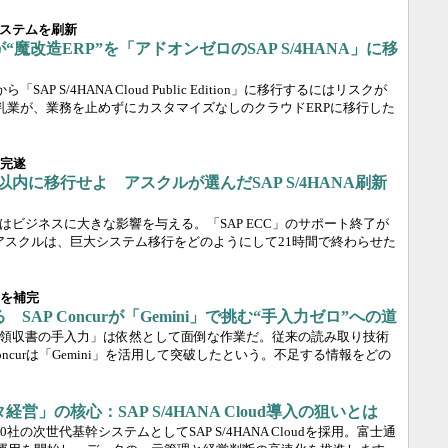
ステムを刷新
魔改造ERP”を「アドオンゼロのSAP S/4HANA」に移
SAP S/4HANA Cloud Public Edition」に移行するにはリスクが
乳業が、業務を止めずにカスタマイズなしのクラウドERPに移行した
を完遂
間以内に移行せよ アスクルが選んだSAP S/4HANA刷新
はビジネスに大きな影響を与える。「SAP ECC」のサポート終了が
アスクルは、巨大システム移行をどのようにして21時間で終わらせた
タを補完
AP Concurが「Gemini」で挑む“手入力ゼロ”への道
領収書の手入力」は依然として面倒な作業だ。従来の読み取り技術
oncurは「Gemini」を活用して突破したという。不足する情報をどの
」の核心：SAP S/4HANA Cloud導入の狙いとは
社の次世代基幹システムとしてSAP S/4HANA Cloudを採用。富士通