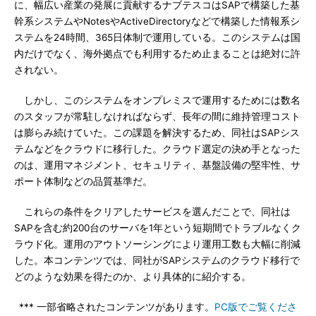
に、幅広い産業の発展に貢献するナブテスコはSAPで構築した基
幹系システムやNotesやActiveDirectoryなどで構築した情報系シ
ステムを24時間、365日体制で運用している。このシステムは国
内だけでなく、海外拠点でも利用するため止まることは絶対に許
されない。
しかし、このシステムをオンプレミスで運用するためには数名
のスタッフが常駐しなければならず、長年の間に維持管理コスト
は膨らみ続けていた。この課題を解決するため、同社はSAPシス
テムなどをクラウドに移行した。クラウド選定の決め手となった
のは、運用マネジメント、セキュリティ、基盤設備の堅牢性、サ
ポート体制などの品質基準だ。
これらの条件をクリアしたサービスを選んだことで、同社は
SAPを含む約200台のサーバを1年という短期間でトラブルなくク
ラウド化。運用のアウトソーシングにより運用工数も大幅に削減
した。本コンテンツでは、同社がSAPシステムのクラウド移行で
どのような効果を得たのか、より具体的に紹介する。
*** 一部省略されたコンテンツがあります。
PC版でご覧くださ