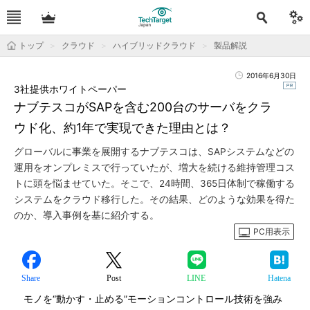
トップ
クラウド
ハイブリッドクラウド
製品解説
2016年6月30日
3社提供ホワイトペーパー
ナブテスコがSAPを含む200台のサーバをクラ
ウド化、約1年で実現できた理由とは？
グローバルに事業を展開するナブテスコは、SAPシステムなどの
運用をオンプレミスで行っていたが、増大を続ける維持管理コス
トに頭を悩ませていた。そこで、24時間、365日体制で稼働する
システムをクラウド移行した。その結果、どのような効果を得た
のか、導入事例を基に紹介する。
PC用表示
Share
Post
LINE
Hatena
モノを“動かす・止める”モーションコントロール技術を強み