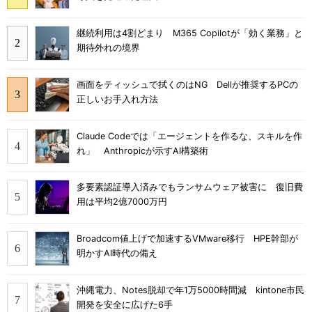
継続利用は4割どまり M365 Copilotが「効く業務」と
期待外れの境界
画面をティッシュで拭くのはNG Dellが推奨するPCの
正しいお手入れ方法
Claude Codeでは「エージェントを作るな、スキルを作
れ」 Anthropicが示すAI構築術
多要素認証導入済みでもランサムウェア被害に 復旧費
用は平均2億7000万円
Broadcom値上げで加速するVMware移行 HPE幹部が
明かすAI時代の備え
沖縄電力、Notes脱却で年1万5000時間減 kintone市民
開発を安全に広げた6手