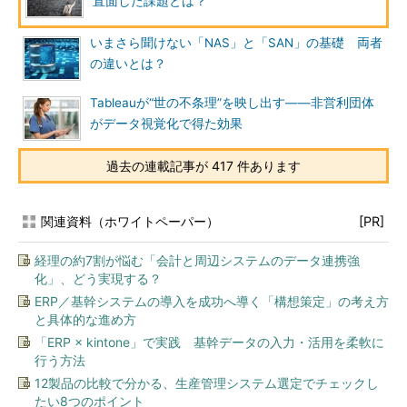
直面した課題とは？
いまさら聞けない「NAS」と「SAN」の基礎 両者
の違いとは？
Tableauが“世の不条理”を映し出す――非営利団体
がデータ視覚化で得た効果
過去の連載記事が 417 件あります
関連資料（ホワイトペーパー）
[PR]
経理の約7割が悩む「会計と周辺システムのデータ連携強
化」、どう実現する？
ERP／基幹システムの導入を成功へ導く「構想策定」の考え方
と具体的な進め方
「ERP × kintone」で実践 基幹データの入力・活用を柔軟に
行う方法
12製品の比較で分かる、生産管理システム選定でチェックし
たい8つのポイント