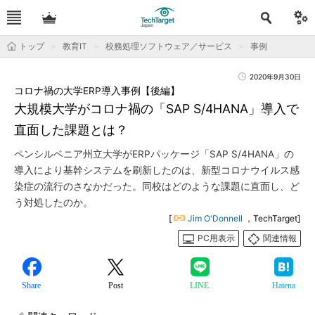
トップ
教育IT
校務処理ソフトウェア／サービス
事例
2020年9月30日
コロナ禍の大学ERP導入事例【後編】
大規模大学がコロナ禍の「SAP S/4HANA」導入で
直面した課題とは？
ペンシルベニア州立大学がERPパッケージ「SAP S/4HANA」の
導入により基幹システムを刷新したのは、新型コロナウイルス感
染症の流行のさなかだった。同校はどのような課題に直面し、ど
う対処したのか。
[
Jim O'Donnell
，TechTarget]
PC用表示
関連情報
Share
Post
LINE
Hatena