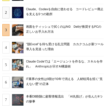
Claude、Codexを自由に使わせる コードレビュー廃止
を支える5つの勘所
画面をティッシュで拭くのはNG Dellが推奨するPCの
正しいお手入れ方法
“脱Excel”を待ち受ける乱立問題 カカクコムが新ツール
導入を見送った理由
Claude Codeでは「エージェントを作るな、スキルを作
れ」 Anthropicが示すAI構築術
IT業界の女性は9割が10年で消える 人材枯渇を招く“見
えない壁”の正体
本番DB削除に顧客情報流出 「AI丸投げ」が生んだ4つ
の惨事