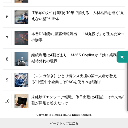
IT業界の女性は9割が10年で消える 人材枯渇を招く“見
えない壁”の正体
本番DB削除に顧客情報流出 「AI丸投げ」が生んだ4つ
の惨事
継続利用は4割どまり M365 Copilotが「効く業務」と
期待外れの境界
【マンガ付き】ひとり情シス支援の第一人者が教え
る”中堅中小企業こそRAGを使うべき理由”
未経験ITエンジニア転職、休日出勤は4割超 それでも8
割が満足と答えたワケ
Copyright © ITmedia Inc. All Rights Reserved.
ページトップに戻る