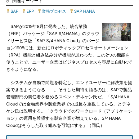
関連キーワード
SAP
|
ERP
|
業務プロセス
|
SAP HANA
SAPが2019年8月に発表した、統合業務
（ERP）パッケージ「SAP S/4HANA」のクラウ
ドサービス版「SAP S/4HANA Cloud」のバージ
ョン1908には、新たにロボティックプロセスオートメーション
（RPA）機能と組み込み分析機能が加わった。この2つの機能を
使うことで、ユーザー企業はビジネスプロセスを容易に自動化で
きるようになる。
システムが自動で問題を特定し、エンドユーザーに解決策を提
案できるようになる――。そうした期待を語るのは、SAPで製品
管理部門の責任者を務めるスベン・デネケン氏だ。「S/4HANA
Cloudでは金融業界や製造業界での成長を重視している」とデネ
ケン氏は説明する。「クラウドでのワークロード（アプリケーシ
ョン）の運用を希望する製造企業が増えている。S/4HANA
Cloudはそうした取り組みを可能にする」（同氏）