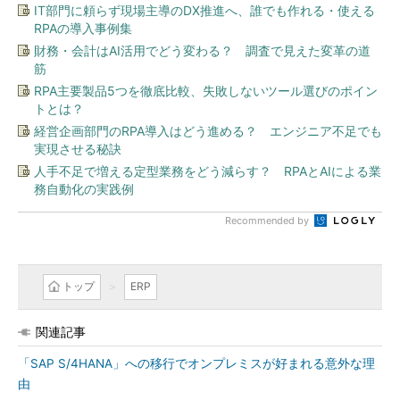
IT部門に頼らず現場主導のDX推進へ、誰でも作れる・使える
RPAの導入事例集
財務・会計はAI活用でどう変わる？ 調査で見えた変革の道
筋
RPA主要製品5つを徹底比較、失敗しないツール選びのポイン
トとは？
経営企画部門のRPA導入はどう進める？ エンジニア不足でも
実現させる秘訣
人手不足で増える定型業務をどう減らす？ RPAとAIによる業
務自動化の実践例
Recommended by
トップ
ERP
関連記事
「SAP S/4HANA」への移行でオンプレミスが好まれる意外な理
由