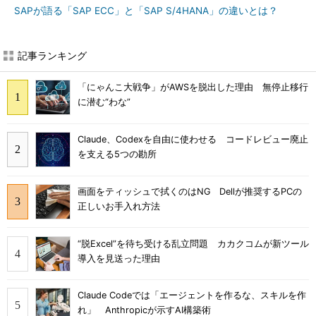
SAPが語る「SAP ECC」と「SAP S/4HANA」の違いとは？
記事ランキング
「にゃんこ大戦争」がAWSを脱出した理由 無停止移行
に潜む“わな”
Claude、Codexを自由に使わせる コードレビュー廃止
を支える5つの勘所
画面をティッシュで拭くのはNG Dellが推奨するPCの
正しいお手入れ方法
“脱Excel”を待ち受ける乱立問題 カカクコムが新ツール
導入を見送った理由
Claude Codeでは「エージェントを作るな、スキルを作
れ」 Anthropicが示すAI構築術