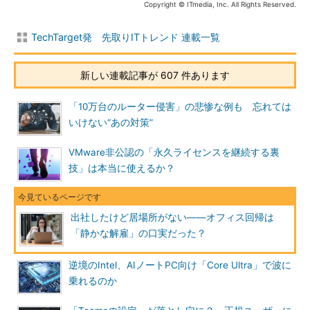
Copyright © ITmedia, Inc. All Rights Reserved.
TechTarget発 先取りITトレンド 連載一覧
新しい連載記事が 607 件あります
「10万台のルーター侵害」の悲惨な例も 忘れては
いけない“あの対策”
VMware非公認の「永久ライセンスを継続する裏
技」は本当に使えるか？
出社したけど居場所がない――オフィス回帰は
「静かな解雇」の口実だった？
逆境のIntel、AIノートPC向け「Core Ultra」で波に
乗れるのか