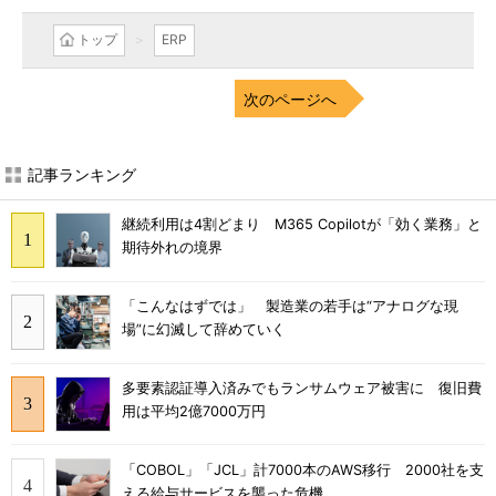
トップ
ERP
次のページへ
記事ランキング
継続利用は4割どまり M365 Copilotが「効く業務」と
期待外れの境界
「こんなはずでは」 製造業の若手は“アナログな現
場”に幻滅して辞めていく
多要素認証導入済みでもランサムウェア被害に 復旧費
用は平均2億7000万円
「COBOL」「JCL」計7000本のAWS移行 2000社を支
える給与サービスを襲った危機