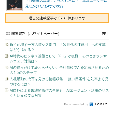
「Teamsの設定」が落とし穴に？ 正規ユーザーに
見せかけた“わな”が横行
過去の連載記事が 3731 件あります
関連資料（ホワイトペーパー）
[PR]
負担が増す一方の情シス部門 「次世代のIT運用」への変革
はどう進める？
AI時代のビジネス基盤として「PC」が復権 そのときランサ
ムウェア対策は？
AIの導入だけで終わらせない、全社規模でAIを定着させるため
の4つのステップ
入札活動の成否を分ける情報収集 “狙い目案件”を効率よく見
つけるには？
AI自身による破壊的操作の事例も AIエージェント活用のリス
クといま必要な対策
Recommended by