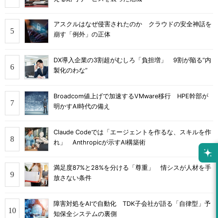
アスクルはなぜ侵害されたのか クラウドの安全神話を
崩す「例外」の正体
DX導入企業の3割超がむしろ「負担増」 9割が陥る“内
製化のわな”
Broadcom値上げで加速するVMware移行 HPE幹部が
明かすAI時代の備え
Claude Codeでは「エージェントを作るな、スキルを作
れ」 Anthropicが示すAI構築術
満足度87%と28%を分ける「尊重」 情シスが人材を手
放さない条件
障害対処をAIで自動化 TDK子会社が語る「自律型」予
知保全システムの裏側