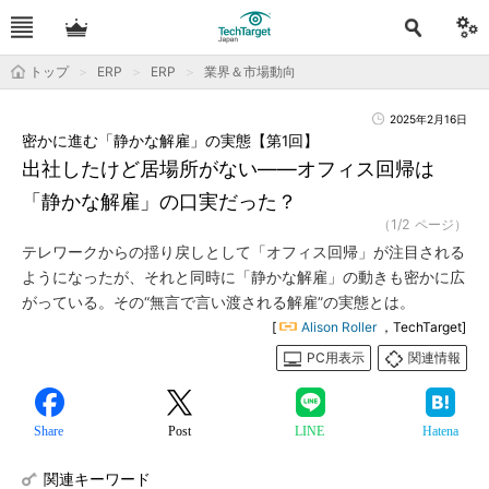
トップ
ERP
ERP
業界＆市場動向
2025年2月16日
密かに進む「静かな解雇」の実態【第1回】
出社したけど居場所がない――オフィス回帰は
「静かな解雇」の口実だった？
（1/2 ページ）
テレワークからの揺り戻しとして「オフィス回帰」が注目される
ようになったが、それと同時に「静かな解雇」の動きも密かに広
がっている。その“無言で言い渡される解雇”の実態とは。
[
Alison Roller
，TechTarget]
PC用表示
関連情報
Share
Post
LINE
Hatena
関連キーワード