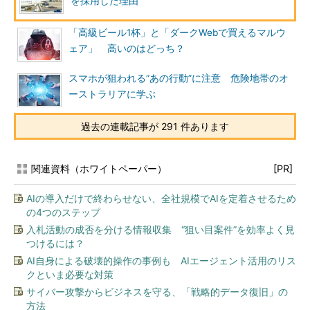
を採用した理由
「高級ビール1杯」と「ダークWebで買えるマルウ
ェア」 高いのはどっち？
スマホが狙われる“あの行動”に注意 危険地帯のオ
ーストラリアに学ぶ
過去の連載記事が 291 件あります
関連資料（ホワイトペーパー）
[PR]
AIの導入だけで終わらせない、全社規模でAIを定着させるため
の4つのステップ
入札活動の成否を分ける情報収集 “狙い目案件”を効率よく見
つけるには？
AI自身による破壊的操作の事例も AIエージェント活用のリス
クといま必要な対策
サイバー攻撃からビジネスを守る、「戦略的データ復旧」の
方法