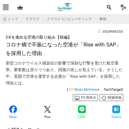
トップ
クラウド
クラウドコンピューティング
事例
2022年8月22日
DXを進める空港の取り組み【前編】
コロナ禍で不振になった空港が「Rise with SAP」
を採用した理由
新型コロナウイルス感染症の影響で深刻な打撃を受けた航空業
界。乗客数は戻りつつあり、回復の兆しが見えている。そうした
中、英国で空港を運営する企業が「Rise with SAP」を採用した
理由とは。
[
Brian McKenna
，TechTarget]
PC用表示
関連情報
Share
Post
LINE
Hatena