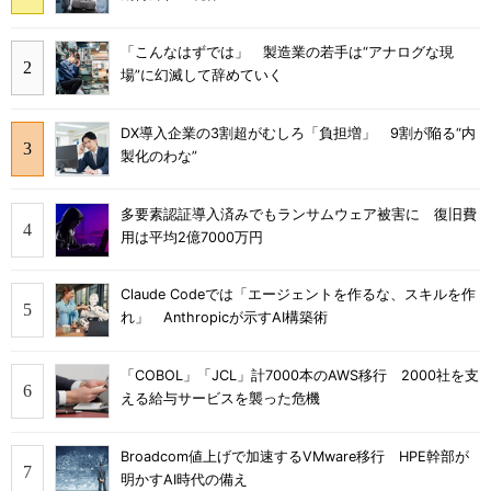
「こんなはずでは」 製造業の若手は“アナログな現
場”に幻滅して辞めていく
DX導入企業の3割超がむしろ「負担増」 9割が陥る“内
製化のわな”
多要素認証導入済みでもランサムウェア被害に 復旧費
用は平均2億7000万円
Claude Codeでは「エージェントを作るな、スキルを作
れ」 Anthropicが示すAI構築術
「COBOL」「JCL」計7000本のAWS移行 2000社を支
える給与サービスを襲った危機
Broadcom値上げで加速するVMware移行 HPE幹部が
明かすAI時代の備え