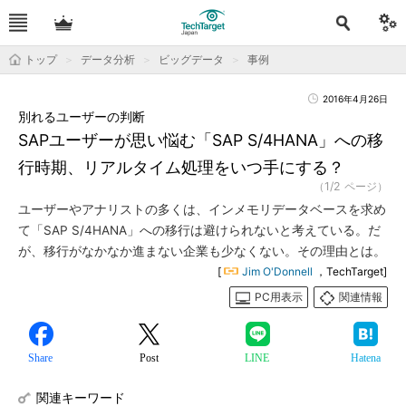
トップ
データ分析
ビッグデータ
事例
2016年4月26日
別れるユーザーの判断
SAPユーザーが思い悩む「SAP S/4HANA」への移
行時期、リアルタイム処理をいつ手にする？
（1/2 ページ）
ユーザーやアナリストの多くは、インメモリデータベースを求め
て「SAP S/4HANA」への移行は避けられないと考えている。だ
が、移行がなかなか進まない企業も少なくない。その理由とは。
[
Jim O'Donnell
，TechTarget]
PC用表示
関連情報
Share
Post
LINE
Hatena
関連キーワード