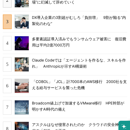
場”に幻滅して辞めていく
DX導入企業の3割超がむしろ「負担増」 9割が陥る“内
製化のわな”
多要素認証導入済みでもランサムウェア被害に 復旧費
用は平均2億7000万円
Claude Codeでは「エージェントを作るな、スキルを作
れ」 Anthropicが示すAI構築術
「COBOL」「JCL」計7000本のAWS移行 2000社を支
える給与サービスを襲った危機
Broadcom値上げで加速するVMware移行 HPE幹部が
明かすAI時代の備え
アスクルはなぜ侵害されたのか クラウドの安全神話を