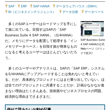
SAP
|
ERP
|
SAP HANA
|
データウェアハウス（DWH）
|
BI（ビジネスインテリジェンス）
|
データ分析
|
データベース
多くのSAPユーザーはロードマップを手にし
て旅に出ている。目指すはSAPの「SAP
Business Suite 4 SAP HANA」（S/4HANA）
SAP Business Suite
だ。メモリにデータを配置して処理する「イン
4 SAP HANAの公式
メモリデータベース」を目指す旅が簡単なもの
Webページ《クリッ
になると考えるユーザーはほとんどいないだろ
クで拡大》
う。
多くのユーザーやアナリストは、SAPの「SAP ERP」システム
をS/4HANAにアップグレードすることは免れないと考えてい
る。だが、具体的なプロジェクトにはまだ乗り出していない。ほ
ぼ全てのITプロジェクトに共通することだが、計画がなかなか進
まない理由はたくさんある。技術面やビジネスプロセスの問題、
経済的な理由までさまざまだ。
併せて読みたいお勧め記事