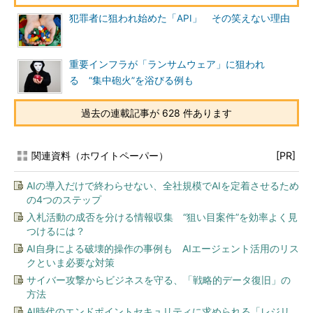
犯罪者に狙われ始めた「API」 その笑えない理由
重要インフラが「ランサムウェア」に狙われ
る “集中砲火”を浴びる例も
過去の連載記事が 628 件あります
関連資料（ホワイトペーパー）
[PR]
AIの導入だけで終わらせない、全社規模でAIを定着させるため
の4つのステップ
入札活動の成否を分ける情報収集 “狙い目案件”を効率よく見
つけるには？
AI自身による破壊的操作の事例も AIエージェント活用のリス
クといま必要な対策
サイバー攻撃からビジネスを守る、「戦略的データ復旧」の
方法
AI時代のエンドポイントセキュリティに求められる「レジリ