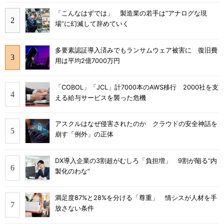
「こんなはずでは」 製造業の若手は“アナログな現
場”に幻滅して辞めていく
多要素認証導入済みでもランサムウェア被害に 復旧費
用は平均2億7000万円
「COBOL」「JCL」計7000本のAWS移行 2000社を支
える給与サービスを襲った危機
アスクルはなぜ侵害されたのか クラウドの安全神話を
崩す「例外」の正体
DX導入企業の3割超がむしろ「負担増」 9割が陥る“内
製化のわな”
満足度87%と28%を分ける「尊重」 情シスが人材を手
放さない条件