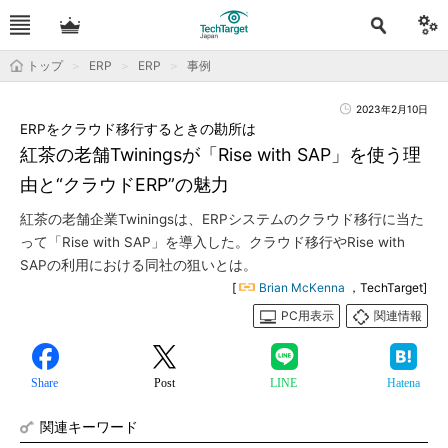
トップ
ERP
ERP
事例
2023年2月10日
ERPをクラウド移行するときの勘所は
紅茶の老舗Twiningsが「Rise with SAP」を使う理
由と“クラウドERP”の魅力
紅茶の老舗企業Twiningsは、ERPシステムのクラウド移行に当た
って「Rise with SAP」を導入した。クラウド移行やRise with
SAPの利用における同社の狙いとは。
[
Brian McKenna
，TechTarget]
PC用表示
関連情報
Share
Post
LINE
Hatena
関連キーワード