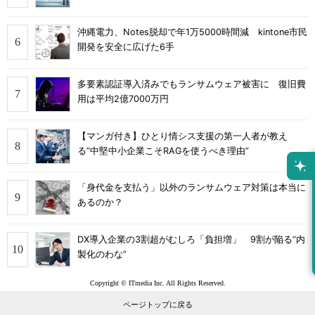
沖縄電力、Notes脱却で年1万5000時間減 kintone市民
開発を安全に広げた6手
多要素認証導入済みでもランサムウェア被害に 復旧費
用は平均2億7000万円
【マンガ付き】ひとり情シス支援の第一人者が教え
る”中堅中小企業こそRAGを使うべき理由”
「身代金を支払う」以外のランサムウェア対策は本当に
あるのか？
DX導入企業の3割超がむしろ「負担増」 9割が陥る“内
製化のわな”
Copyright © ITmedia Inc. All Rights Reserved.
ページトップに戻る