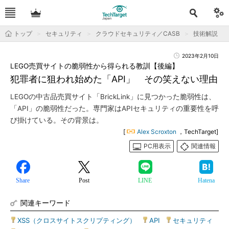
トップ
セキュリティ
クラウドセキュリティ／CASB
技術解説
2023年2月10日
LEGO売買サイトの脆弱性から得られる教訓【後編】
犯罪者に狙われ始めた「API」 その笑えない理由
LEGOの中古品売買サイト「BrickLink」に見つかった脆弱性は、
「API」の脆弱性だった。専門家はAPIセキュリティの重要性を呼
び掛けている。その背景は。
[
Alex Scroxton
，TechTarget]
PC用表示
関連情報
Share
Post
LINE
Hatena
関連キーワード
XSS（クロスサイトスクリプティング）
|
API
|
セキュリティ
|