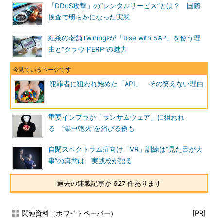
「DDoS攻撃」の“レンタルサービス”とは？ 国際
捜査で明らかになった実態
紅茶の老舗Twiningsが「Rise with SAP」を使う理
由と“クラウドERP”の魅力
犯罪者に狙われ始めた「API」 その笑えない理由
重要インフラが「ランサムウェア」に狙われ
る “集中砲火”を浴びる例も
自閉スペクトラム症向け「VR」訓練は“見た目が大
事”の真意は 実践校が語る
過去の連載記事が 627 件あります
関連資料（ホワイトペーパー）
[PR]