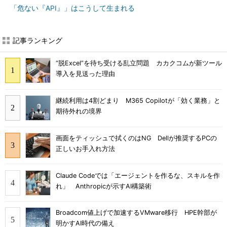
「危ない『API』」はこうして生まれる
記事ランキング
“脱Excel”を待ち受ける乱立問題 カカクコムが新ツール
導入を見送った理由
継続利用は4割どまり M365 Copilotが「効く業務」と
期待外れの境界
画面をティッシュで拭くのはNG Dellが推奨するPCの
正しいお手入れ方法
Claude Codeでは「エージェントを作るな、スキルを作
れ」 Anthropicが示すAI構築術
Broadcom値上げで加速するVMware移行 HPE幹部が
明かすAI時代の備え