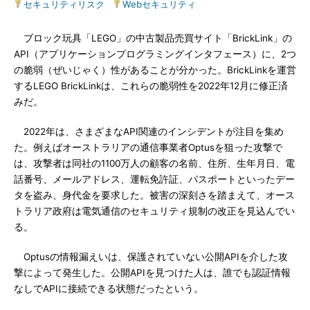
セキュリティリスク
|
Webセキュリティ
ブロック玩具「LEGO」の中古製品売買サイト「BrickLink」の
API（アプリケーションプログラミングインタフェース）に、2つ
の脆弱（ぜいじゃく）性があることが分かった。BrickLinkを運営
するLEGO BrickLinkは、これらの脆弱性を2022年12月に修正済
みだ。
2022年は、さまざまなAPI関連のインシデントが注目を集め
た。例えばオーストラリアの通信事業者Optusを狙った攻撃で
は、攻撃者は同社の1100万人の顧客の名前、住所、生年月日、電
話番号、メールアドレス、運転免許証、パスポートといったデー
タを盗み、身代金を要求した。被害の深刻さを踏まえて、オース
トラリア政府は電気通信のセキュリティ規制の改正を見込んでい
る。
Optusの情報漏えいは、保護されていない公開APIを介した攻
撃によって発生した。公開APIを見つけた人は、誰でも認証情報
なしでAPIに接続できる状態だったという。