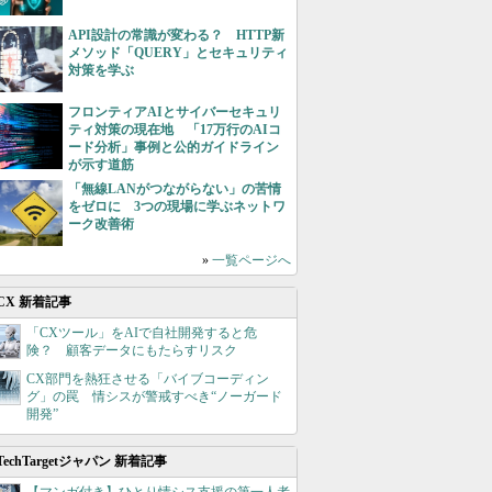
API設計の常識が変わる？ HTTP新
メソッド「QUERY」とセキュリティ
対策を学ぶ
フロンティアAIとサイバーセキュリ
ティ対策の現在地 「17万行のAIコ
ード分析」事例と公的ガイドライン
が示す道筋
「無線LANがつながらない」の苦情
をゼロに 3つの現場に学ぶネットワ
ーク改善術
»
一覧ページへ
CX 新着記事
「CXツール」をAIで自社開発すると危
険？ 顧客データにもたらすリスク
CX部門を熱狂させる「バイブコーディン
グ」の罠 情シスが警戒すべき“ノーガード
開発”
TechTargetジャパン 新着記事