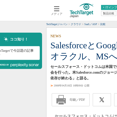
ITイン
製品比較
メディア
クラウド
エンタープライズ
ERP
仮想化
TechTargetジャパン
クラウド
SaaS／ASP
比較
データ分析
サーバ＆ストレージ
NEWS
CX
スマートモバイル
ココ知り！
SalesforceとG
情報系システム
ネットワーク
chTargetで今話題の記事
オラクル、MS
システム運用管理
？
セールスフォース・ドットコムは米国で発表済みの
会を行った。米Salesforce.com
依存が終わる」と語る。
≫
2008年04月18日 16時09分 公開
印刷／PDF
セールスフォース・ドットコムは4月17日、