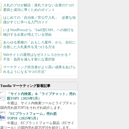
入札のプロが解説：落札できない企業の5つの
要因と成功に導くためのポイント
はじめての「自治体／官公庁入札」 必要な知
識がすぐに学べる入門ガイド
いまWordPressから「SaaS型CMS」への移行を
検討する企業が増えている理由
あらゆる業種の「おもしろ案件」から、自社に
合致した入札案件を見つける方法
Webサイトの運用はなぜストレスがかかる？
不安・負荷を減らす新たな選択肢
マーケティング担当者がより高い成果をあげら
れるようになる“4つの方法”
ITmedia マーケティング新着記事
「サイト内検索」＆「ライブチャット」売れ
筋TOP5（2025年5月）
今週は、サイト内検索ツールとライブチャッ
国内売れ筋TOP5をそれぞれ紹介します。
「ECプラットフォーム」売れ筋
TOP10（2025年5月）
今週は、ECプラットフォーム製品（ECサイ
築ツール）の国内売れ筋TOP10を紹介します。