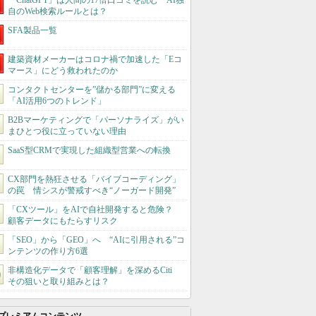
「ChatGPT」は人間の17倍口コミを読む AI独
自のWeb検索ルールとは？
SFA製品一覧
建築資材メーカーはコロナ禍で加速した「Eコ
マース」にどう救われたのか
コンタクトセンターを”儲かる部門”に変える
「AI活用6つのトレンド」
B2Bマーケティングで「パーソナライズ」がい
まひとつ役に立っていない理由
SaaS型CRMで実現した組織型営業への転換
CX部門を熱狂させる「バイブコーディング」
の罠 情シスが警戒すべき“ノーガード開発”
「CXツール」をAIで自社開発すると危険？
顧客データにもたらすリスク
「SEO」から「GEO」へ “AIに引用される”コ
ンテンツの作り方6選
非構造化データで「顧客理解」を深めるCiti
その狙いと取り組みとは？