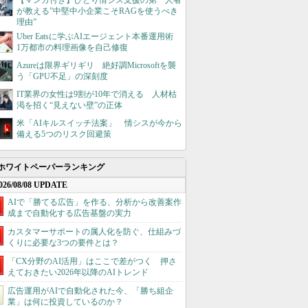
【マンガ付き】ひとり情シス支援の第一人者
が教える”中堅中小企業こそRAGを使うべき
理由”
Uber Eatsに学ぶAIエージェント本番運用術
1万都市の料理画像を自己修復
Azureは限界ギリギリ 絶好調Microsoftを襲
う「GPU不足」の深刻度
IT業界の女性は9割が10年で消える 人材枯
渇を招く“見えない壁”の正体
米「AIキルスイッチ法案」 情シスが今から
備える5つのリスク回避策
ホワイトペーパーランキング
026/08/08 UPDATE
AIで「勝てる広告」を作る、分析から改善案作
成まで自動化する広告基盤の実力
カスタマーサポートの属人化を防ぐ、仕組みづ
くりに必要な3つの要件とは？
「CX分野のAI活用」はここで差がつく 押さ
えておきたい2026年以降のAIトレンド
広告運用がAIで自動化された今、「勝ち組企
業」は何に投資しているのか？