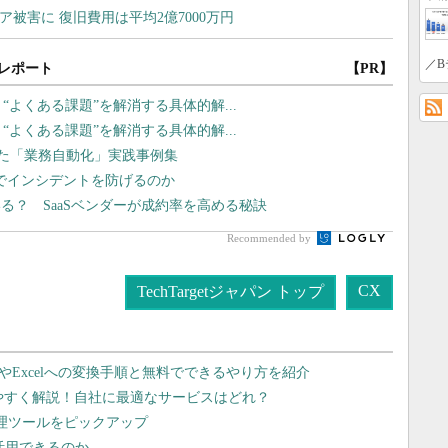
／B
レポート
【PR】
？ “よくある課題”を解消する具体的解...
？ “よくある課題”を解消する具体的解...
した「業務自動化」実践事例集
監視でインシデントを防げるのか
る？ SaaSベンダーが成約率を高める秘訣
Recommended by
CX
TechTargetジャパン トップ
dやExcelへの変換手順と無料でできるやり方を紹介
りやすく解説！自社に最適なサービスはどれ？
管理ツールをピックアップ
で活用できるのか