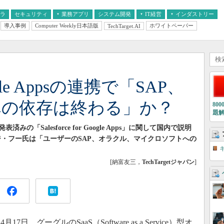
フラ
セキュリティ
業務アプリ
システム開発
IT経営
インダストリー
導入事例
Computer Weekly日本語版
ホワイトペーパー
TechTarget.AI
AI
経営とIT
医療IT
中堅・中小企業とIT
教育IT
oogle Appsの連携で「SAP、
への依存は終わる」か？
80
題
「Salesforce for Google Apps」に関して国内で説明
のジョージ・フー氏は「ユーザーのSAP、オラクル、マイクロソフトへの
[納富友三，
TechTargetジャパン
]
グーグルのSaaS（Software as a Service）型オ