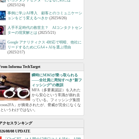
いコンタクトセンターになるためには
(2025/12/4)
事例に学ぶAI導入 顧客とのコミュニケーシ
ョンをどう変えるべきか
(2025/6/26)
人手不足時代の救世主？ AIコンタクトセン
ターの現実解とは
(2025/5/21)
Google アナリティクス 4対応で明暗、他社に
リードするためにGA4＋AIを選ぶ理由
(2025/2/17)
From Informa TechTarget
瞬時にM365が乗っ取られる
――全社員に周知すべき“新フ
ィッシング”の教訓
MFA（多要素認証）を入れた
から安心という常識が崩れ去
っている。フィッシング集団
ycoon2FA」が摘発されたが、脅威が完全になくな
たというわけではない。
アクセスランキング
026/08/08 UPDATE