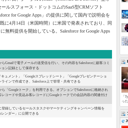
」をセールスフォース・ドットコムのSaaS型CRMソフト
sforce for Google Apps」の提供に関して国内で説明会を
gle Appsは既に4月14日（米国時間）に米国で発表されており、同
料提供を開始している。Salesforce for Google Apps
。
orceからGmailで電子メールの送受信を行い、その内容をSalesforceに顧客コミ
ション記録として保存する
leドキュメント」「Googleスプレッドシート」「Googleプレゼンテーショ
ラインで作成でき、Salesforce上で管理・共有できる
orceから「Googleトーク」を利用できる。オプションでSalesforceに格納され
客レコードや見込み客レコードにGoogleトークでの会話内容の関連付け
「T
っ
forceに登録しているセールスタスクやマーケティングキャンペーン情報を
leカレンダー」に公開できる
2