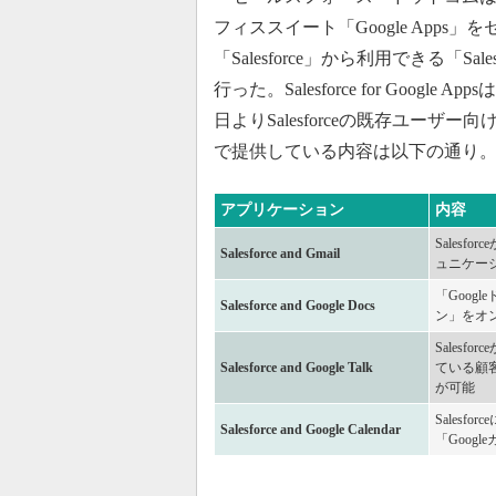
フィススイート「Google Apps
「Salesforce」から利用できる「Sale
行った。Salesforce for Goo
日よりSalesforceの既存ユーザー向けに無
で提供している内容は以下の通り
アプリケーション
内容
Salesf
Salesforce and Gmail
ュニケー
「Goog
Salesforce and Google Docs
ン」をオン
Salesf
Salesforce and Google Talk
ている顧
が可能
Sales
Salesforce and Google Calendar
「Goog