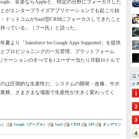
gle、音楽ならAppleと、特定の分野にフォーカスした
ことがエンタープライズアプリケーションでも起こり始
ドットコムがSaaS型CRMにフォーカスしてきたこと
を持っている」（フー氏）と語った。
lesforce for Google Apps Supported」を提供
求とプロビジョニングの一元管理、プラットフォーム
リケーションのすべてを1ユーザー当たり月額10ドルで
のは圧倒的な生産性だ。システムの開発・改修、サポ
2
の業務、さまざまな場面で生産性が大きく変わってく
。
コム）
|
Google（グーグル）
|
SaaS
|
CRM
|
API
|
オンデマン