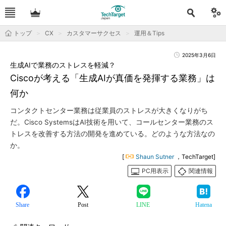
トップ
CX
カスタマーサクセス
運用＆Tips
2025年3月6日
生成AIで業務のストレスを軽減？
Ciscoが考える「生成AIが真価を発揮する業務」は
何か
コンタクトセンター業務は従業員のストレスが大きくなりがち
だ。Cisco SystemsはAI技術を用いて、コールセンター業務のス
トレスを改善する方法の開発を進めている。どのような方法なの
か。
[
Shaun Sutner
，TechTarget]
PC用表示
関連情報
Share
Post
LINE
Hatena