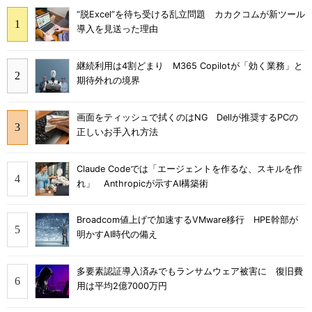
“脱Excel”を待ち受ける乱立問題 カカクコムが新ツール
導入を見送った理由
継続利用は4割どまり M365 Copilotが「効く業務」と
期待外れの境界
画面をティッシュで拭くのはNG Dellが推奨するPCの
正しいお手入れ方法
Claude Codeでは「エージェントを作るな、スキルを作
れ」 Anthropicが示すAI構築術
Broadcom値上げで加速するVMware移行 HPE幹部が
明かすAI時代の備え
多要素認証導入済みでもランサムウェア被害に 復旧費
用は平均2億7000万円