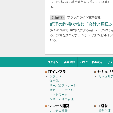
し、自社のみで構想策定を実施するのは難し
る。
製品資料
ブラックライン株式会社
経理の約7割が悩む「会計と周辺
多くの企業でERP導入による会計データの統
る。決算を効率化するにはERPだけでは不十
いる。
ログイン
会員登録
パスワード再設定
よ
ITインフラ
セキュリ
クラウド
セキュリ
仮想化
サーバ＆ストレージ
スマートモバイル
ネットワーク
システム運用管理
システム開発
IT経営
システム開発
経営とIT