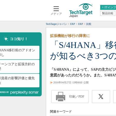
ITイン
製品比較
メディア
クラウド
エンタープライズ
ERP
仮想化
TechTargetジャパン
ERP
ERP
比較
データ分析
サーバ＆ストレージ
拡張機能が移行の障害に
CX
スマートモバイル
ココ知り！
「S/4HANA」
情報系システム
ネットワーク
4HANA移行前のアドオン
が知るべき3つの
システム運用管理
卸し
リーンコアと拡張方針の
理
「S/4HANA」によって、SAPの主
意図があったのだろうか。また、S/4H
行資産の影響評価と優先
位
≫
2016年04月27日 15時00分 公開
印刷／PDF
関連キーワード