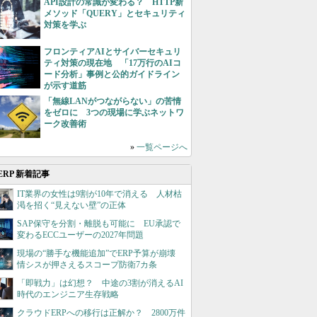
API設計の常識が変わる？ HTTP新
メソッド「QUERY」とセキュリティ
対策を学ぶ
フロンティアAIとサイバーセキュリ
ティ対策の現在地 「17万行のAIコ
ード分析」事例と公的ガイドライン
が示す道筋
「無線LANがつながらない」の苦情
をゼロに 3つの現場に学ぶネットワ
ーク改善術
»
一覧ページへ
ERP 新着記事
IT業界の女性は9割が10年で消える 人材枯
渇を招く“見えない壁”の正体
SAP保守を分割・離脱も可能に EU承認で
変わるECCユーザーの2027年問題
現場の“勝手な機能追加”でERP予算が崩壊
情シスが押さえるスコープ防衛7カ条
「即戦力」は幻想？ 中途の3割が消えるAI
時代のエンジニア生存戦略
クラウドERPへの移行は正解か？ 2800万件