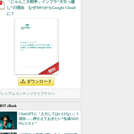
「にゃんこ大戦争」インフラ“大引っ越
し”の理由 なぜAWSからGoogle Cloud
に？
ダウンロード
 プレミアムコンテンツライブラリへ
＠IT eBook
ChatGPTに「入力してはいけない」5
項目――押さえておきたい“生成AIの
NGリスト”