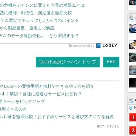
スの危機をチャンスに変えた企業の着眼点とは
を基に機能・利便性・満足度を徹底比較
ステム選定でチェックしたい8つのポイント
立案から製品選定、運用まで解説
テムのデータ連携強化」、どう実現する？
Recommended by
ERP
TechTargetジャパン トップ
dやExcelへの変換手順と無料でできるやり方を紹介
りやすく解説！自社に最適なサービスはどれ？
管理ツールをピックアップ
2
で活用できるのか
テム17選を徹底比較！おすすめサービスと選び方のコツを解説