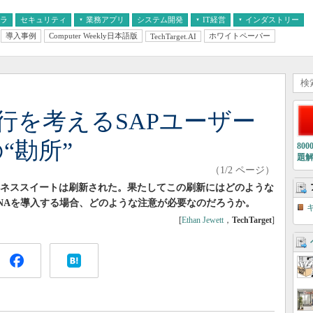
フラ
セキュリティ
業務アプリ
システム開発
IT経営
インダストリー
導入事例
Computer Weekly日本語版
ホワイトペーパー
TechTarget.AI
AI
経営とIT
医療IT
中堅・中小企業とIT
教育IT
移行を考えるSAPユーザー
“勘所”
80
題
（1/2 ページ）
力ビジネススイートは刷新された。果たしてこの刷新にはどのような
ANAを導入する場合、どのような注意が必要なのだろうか。
[
Ethan Jewett
，
TechTarget
]