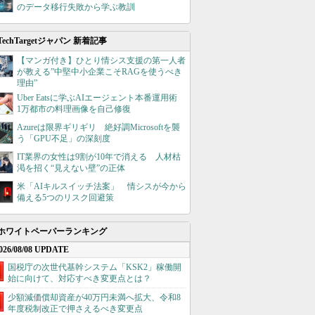
のデータ移行失敗から学ぶ教訓
TechTargetジャパン 新着記事
【マンガ付き】ひとり情シス支援の第一人者
が教える”中堅中小企業こそRAGを使うべき
理由”
Uber Eatsに学ぶAIエージェント本番運用術
1万都市の料理画像を自己修復
Azureは限界ギリギリ 絶好調Microsoftを襲
う「GPU不足」の深刻度
IT業界の女性は9割が10年で消える 人材枯
渇を招く“見えない壁”の正体
米「AIキルスイッチ法案」 情シスが今から
備える5つのリスク回避策
ホワイトペーパーランキング
026/08/08 UPDATE
国税庁の次世代基幹システム「KSK2」稼働開
始に向けて、対応すべき変更点とは？
少額減価償却資産が40万円未満へ拡大、令和8
年度税制改正で押さえるべき変更点