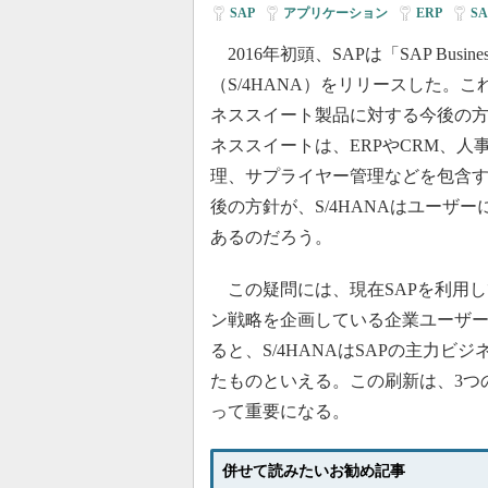
SAP
|
アプリケーション
|
ERP
|
SA
2016年初頭、SAPは「SAP Business 
（S/4HANA）をリリースした。
ネススイート製品に対する今後の
ネススイートは、ERPやCRM、人
理、サプライヤー管理などを包含
後の方針が、S/4HANAはユーザ
あるのだろう。
この疑問には、現在SAPを利用
ン戦略を企画している企業ユーザ
ると、S/4HANAはSAPの主力
たものといえる。この刷新は、3つ
って重要になる。
併せて読みたいお勧め記事