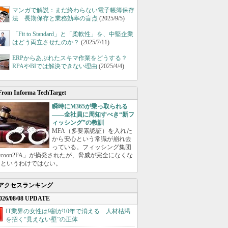
マンガで解説：まだ終わらない電子帳簿保存
法 長期保存と業務効率の盲点
(2025/9/5)
「Fit to Standard」と「柔軟性」を、中堅企業
はどう両立させたのか？
(2025/7/11)
ERPからあぶれたスキマ作業をどうする？
RPAやBIでは解決できない理由
(2025/4/4)
From Informa TechTarget
瞬時にM365が乗っ取られる
――全社員に周知すべき“新フ
ィッシング”の教訓
MFA（多要素認証）を入れた
から安心という常識が崩れ去
っている。フィッシング集団
ycoon2FA」が摘発されたが、脅威が完全になくな
たというわけではない。
アクセスランキング
026/08/08 UPDATE
IT業界の女性は9割が10年で消える 人材枯渇
を招く“見えない壁”の正体