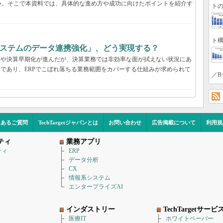
い。そこで本資料では、具体的な進め方や成功に向けたポイントを紹介す
トの
ト構
システムのデータ連携強化」、どう実現する？
合や決算早期化が進んだが、決算業務では非効率な面が拭えない状況にあ
分であり、ERPでこぼれ落ちる業務範囲をカバーする仕組みが求められて
／B
くあるご質問
TechTargetジャパンとは
お問い合わせ
広告掲載について
利用規
ティ
業務アプリ
ティ
ERP
データ分析
CX
情報系システム
エンタープライズAI
インダストリー
TechTargetサービ
医療IT
ホワイトペーパー