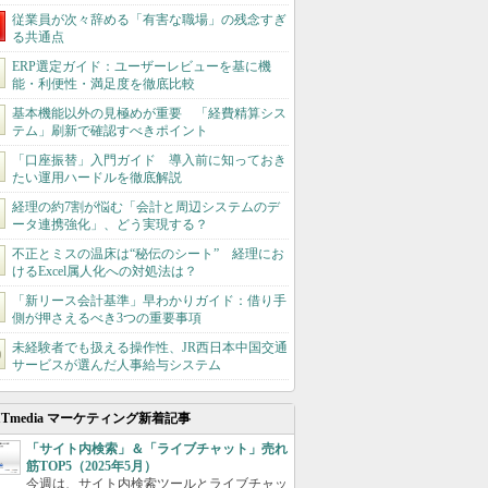
従業員が次々辞める「有害な職場」の残念すぎ
る共通点
ERP選定ガイド：ユーザーレビューを基に機
能・利便性・満足度を徹底比較
基本機能以外の見極めが重要 「経費精算シス
テム」刷新で確認すべきポイント
「口座振替」入門ガイド 導入前に知っておき
たい運用ハードルを徹底解説
経理の約7割が悩む「会計と周辺システムのデ
ータ連携強化」、どう実現する？
不正とミスの温床は“秘伝のシート” 経理にお
けるExcel属人化への対処法は？
「新リース会計基準」早わかりガイド：借り手
側が押さえるべき3つの重要事項
未経験者でも扱える操作性、JR西日本中国交通
サービスが選んだ人事給与システム
ITmedia マーケティング新着記事
「サイト内検索」＆「ライブチャット」売れ
筋TOP5（2025年5月）
今週は、サイト内検索ツールとライブチャッ