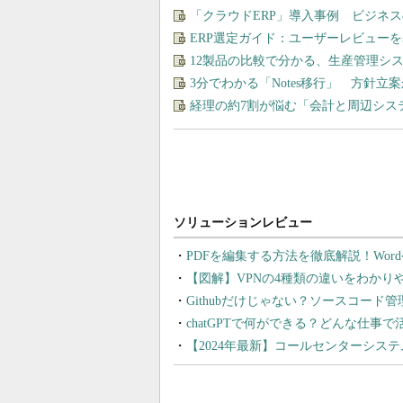
「クラウドERP」導入事例 ビジネ
ERP選定ガイド：ユーザーレビュー
12製品の比較で分かる、生産管理シ
3分でわかる「Notes移行」 方針
経理の約7割が悩む「会計と周辺シス
PDFを編集する方法を徹底解説！Wor
【図解】VPNの4種類の違いをわか
Githubだけじゃない？ソースコード
chatGPTで何ができる？どんな仕事
【2024年最新】コールセンターシス