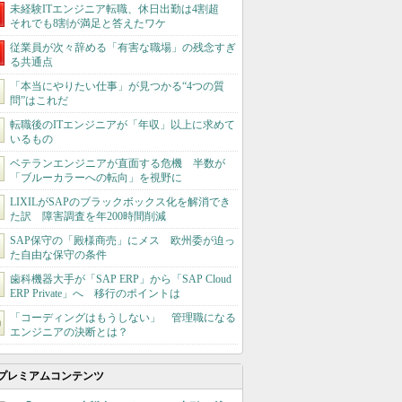
未経験ITエンジニア転職、休日出勤は4割超
それでも8割が満足と答えたワケ
従業員が次々辞める「有害な職場」の残念すぎ
る共通点
「本当にやりたい仕事」が見つかる“4つの質
問”はこれだ
転職後のITエンジニアが「年収」以上に求めて
いるもの
ベテランエンジニアが直面する危機 半数が
「ブルーカラーへの転向」を視野に
LIXILがSAPのブラックボックス化を解消でき
た訳 障害調査を年200時間削減
SAP保守の「殿様商売」にメス 欧州委が迫っ
た自由な保守の条件
歯科機器大手が「SAP ERP」から「SAP Cloud
ERP Private」へ 移行のポイントは
「コーディングはもうしない」 管理職になる
エンジニアの決断とは？
プレミアムコンテンツ