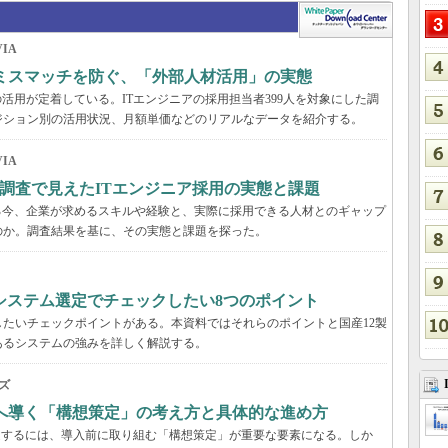
IA
のミスマッチを防ぐ、「外部人材活用」の実態
活用が定着している。ITエンジニアの採用担当者399人を対象にした調
ジション別の活用状況、月額単価などのリアルなデータを紹介する。
IA
調査で見えたITエンジニア採用の実態と課題
る今、企業が求めるスキルや経験と、実際に採用できる人材とのギャップ
のか。調査結果を基に、その実態と課題を探った。
システム選定でチェックしたい8つのポイント
たいチェックポイントがある。本資料ではそれらのポイントと国産12製
あるシステムの強みを詳しく解説する。
ズ
功へ導く「構想策定」の考え方と具体的な進め方
受するには、導入前に取り組む「構想策定」が重要な要素になる。しか