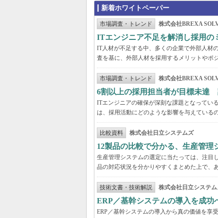
新着ホワイトペーパー
市場調査・トレンド
株式会社BREXA SOLV
ITエンジニア不足を解消し採用
IT人材が不足する中、多くの企業で外部人材の
査を基に、外部人材を採用するメリットやポ
市場調査・トレンド
株式会社BREXA SOLV
6割以上の採用担当者が目標未達 
ITエンジニアの確保が深刻な課題となってい
は、採用活動にどのような影響を与えている
比較資料
株式会社日立システムズ
12製品の比較で分かる、生産管理
生産管理システムの選定に当たっては、注目し
品の対応状況を分かりやすくまとめた上で、
技術文書・技術解説
株式会社日立システム
ERP／基幹システムの導入を成
ERP／基幹システムの導入から真の価値を享