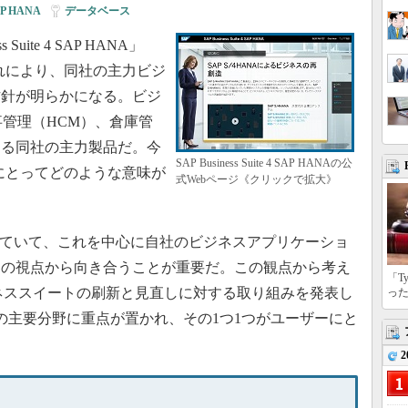
P HANA
|
データベース
Suite 4 SAP HANA」
これにより、同社の主力ビジ
方針が明らかになる。ビジ
事管理（HCM）、倉庫管
する同社の主力製品だ。今
SAP Business Suite 4 SAP HANAの公
ーにとってどのような意味が
式Webページ《クリックで拡大》
していて、これを中心に自社のビジネスアプリケーショ
ーの視点から向き合うことが重要だ。この観点から考え
「T
ビジネススイートの刷新と見直しに対する取り組みを発表し
っ
の主要分野に重点が置かれ、その1つ1つがユーザーにと
2