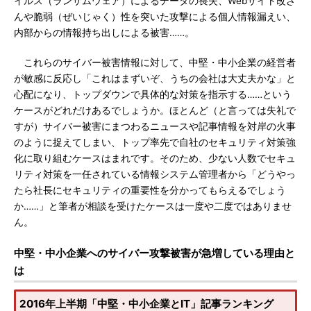
イルス（ランサムウェア）によるデータの喪失、Webサイト改ざ
んや脆弱（ぜいじゃく）性を突いた攻撃による個人情報漏えい、
内部からの情報持ち出しによる被害……。
これらのサイバー被害情報に対して、中堅・中小企業の経営者
が敏感に反応し「これはまずいぞ、うちの会社は大丈夫かな」と
心配になり、トップダウンで具体的な対策を指示する……という
ケースがどれだけあるでしょうか。ほとんど（と言っては失礼で
すが）サイバー被害にまつわるニュースや記事情報を対岸の火事
のように捉えてしまい、トップ率先で自社のセキュリティ対策強
化に取り組むケースはまれです。そのため、少ない人数でセキュ
リティ対策を一任されている情報システム管理者から「どうやっ
たら社長にセキュリティの重要性を分かってもらえるでしょう
か……」と筆者が相談を受けたケースは一度や二度ではありませ
ん。
中堅・中小企業へのサイバー攻撃被害が急増している理由と
は
2016年上半期「中堅・中小企業とIT」記事ランキング