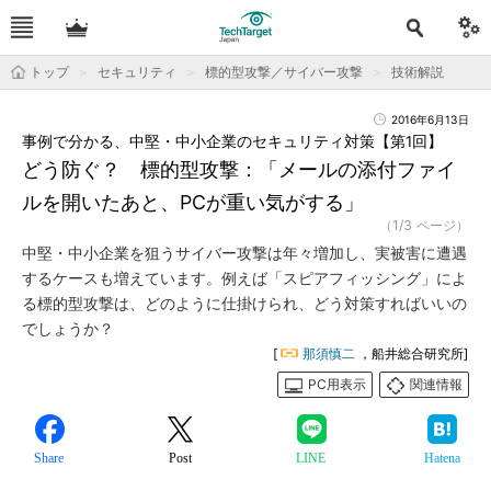
トップ
セキュリティ
標的型攻撃／サイバー攻撃
技術解説
2016年6月13日
事例で分かる、中堅・中小企業のセキュリティ対策【第1回】
どう防ぐ？ 標的型攻撃：「メールの添付ファイ
ルを開いたあと、PCが重い気がする」
（1/3 ページ）
中堅・中小企業を狙うサイバー攻撃は年々増加し、実被害に遭遇
するケースも増えています。例えば「スピアフィッシング」によ
る標的型攻撃は、どのように仕掛けられ、どう対策すればいいの
でしょうか？
[
那須慎二
，船井総合研究所]
PC用表示
関連情報
Share
Post
LINE
Hatena