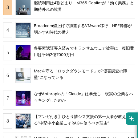
継続利用は4割どまり M365 Copilotが「効く業務」と
期待外れの境界
Broadcom値上げで加速するVMware移行 HPE幹部が
明かすAI時代の備え
多要素認証導入済みでもランサムウェア被害に 復旧費
用は平均2億7000万円
Macを守る「ロックダウンモード」が“侵害調査の障
壁”になっている
なぜAnthropicの「Claude」は暴走し、現実の企業をハ
ッキングしたのか
【マンガ付き】ひとり情シス支援の第一人者が教え
る”中堅中小企業こそRAGを使うべき理由”