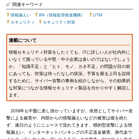
関連キーワード
情報漏えい
|
IPA（情報処理推進機構）
|
UTM
|
セキュリティ
|
セキュリティ対策
連載について
情報セキュリティ対策をしたくても、ITに詳しい人が社内外に
いなくて困っている中堅・中小企業は多いのではないでしょう
か。「知識不足」と「ヒト、モノ、カネ不足」の問題が目の前
にあっても、対策は待ったなしの状況。予算を握る上司を説得
するために、サイバー攻撃の事例を紹介しながら、その効果的
な対策につながる情報セキュリティ製品を分かりやすく解説し
ます。
2016年も中盤に差し掛かっていますが、依然としてサイバー攻
撃による被害や、内部からの情報漏えいなどの被害は後を絶た
ず、連日のようにニュースで流れてきます。標的型攻撃による情
報漏えい、インターネットバンキングの不正送金被害、身代金ウ