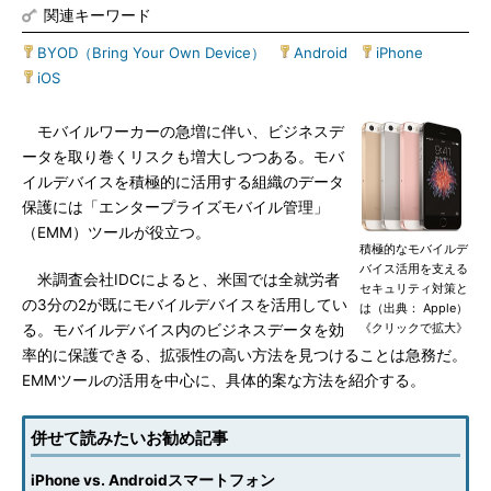
関連キーワード
BYOD（Bring Your Own Device）
|
Android
|
iPhone
|
iOS
モバイルワーカーの急増に伴い、ビジネスデ
ータを取り巻くリスクも増大しつつある。モバ
イルデバイスを積極的に活用する組織のデータ
保護には「エンタープライズモバイル管理」
（EMM）ツールが役立つ。
積極的なモバイルデ
バイス活用を支える
米調査会社IDCによると、米国では全就労者
セキュリティ対策と
の3分の2が既にモバイルデバイスを活用してい
は（出典： Apple）
《クリックで拡大》
る。モバイルデバイス内のビジネスデータを効
率的に保護できる、拡張性の高い方法を見つけることは急務だ。
EMMツールの活用を中心に、具体的案な方法を紹介する。
併せて読みたいお勧め記事
iPhone vs. Androidスマートフォン