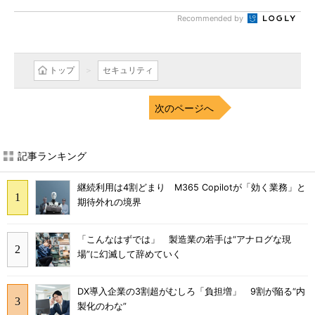
Recommended by
トップ
セキュリティ
次のページへ
記事ランキング
継続利用は4割どまり M365 Copilotが「効く業務」と
期待外れの境界
「こんなはずでは」 製造業の若手は“アナログな現
場”に幻滅して辞めていく
DX導入企業の3割超がむしろ「負担増」 9割が陥る“内
製化のわな”