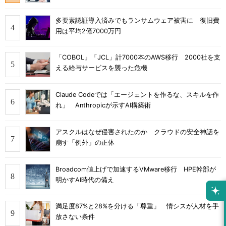
多要素認証導入済みでもランサムウェア被害に 復旧費
用は平均2億7000万円
「COBOL」「JCL」計7000本のAWS移行 2000社を支
える給与サービスを襲った危機
Claude Codeでは「エージェントを作るな、スキルを作
れ」 Anthropicが示すAI構築術
アスクルはなぜ侵害されたのか クラウドの安全神話を
崩す「例外」の正体
Broadcom値上げで加速するVMware移行 HPE幹部が
明かすAI時代の備え
満足度87%と28%を分ける「尊重」 情シスが人材を手
放さない条件