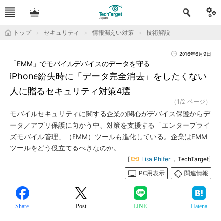
トップ
セキュリティ
情報漏えい対策
技術解説
2016年6月9日
「EMM」でモバイルデバイスのデータを守る
iPhone紛失時に「データ完全消去」をしたくない
人に贈るセキュリティ対策4選
（1/2 ページ）
モバイルセキュリティに関する企業の関心がデバイス保護からデ
ータ／アプリ保護に向かう中、対策を支援する「エンタープライ
ズモバイル管理」（EMM）ツールも進化している。企業はEMM
ツールをどう役立てるべきなのか。
[
Lisa Phifer
，TechTarget]
PC用表示
関連情報
Share
Post
LINE
Hatena