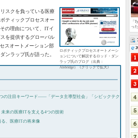
リスクを負っている医療
ロボティックプロセスオー
「T
っ
その理由について、ITイ
ビスを提供するグローバル
クプロセスオートメーション部
2
ロボティックプロセスオートメーシ
・ダンラップ氏が語った。
ョンについて解説するロッド・ダン
ラップ氏のブログ（出典：
Alsbridge）《クリックで拡大》
3つの注目キーワード――「データ主導型社会」「シビックテク
未来の医療ITを支える4つの技術
る、医療ITの将来像