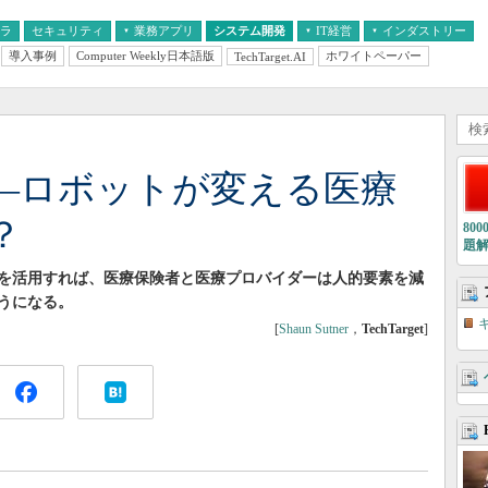
フラ
セキュリティ
業務アプリ
システム開発
IT経営
インダストリー
導入事例
Computer Weekly日本語版
ホワイトペーパー
TechTarget.AI
AI
経営とIT
医療IT
中堅・中小企業とIT
教育IT
―ロボットが変える医療
？
80
題
を活用すれば、医療保険者と医療プロバイダーは人的要素を減
うになる。
[
Shaun Sutner
，
TechTarget
]