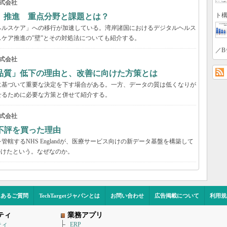
式会社
ト構
」推進 重点分野と課題とは？
ヘルスケア」への移行が加速している。湾岸諸国におけるデジタルヘルス
ケア推進の”壁”とその対処法についても紹介する。
／B
式会社
品質」低下の理由と、改善に向けた方策とは
に基づいて重要な決定を下す場合がある。一方、データの質は低くなりが
せるために必要な方策と併せて紹介する。
式会社
不評を買った理由
轄するNHS Englandが、医療サービス向けの新データ基盤を構築して
かけたという。なぜなのか。
くあるご質問
TechTargetジャパンとは
お問い合わせ
広告掲載について
利用規
ティ
業務アプリ
ティ
ERP