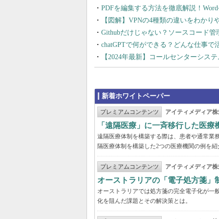
PDFを編集する方法を徹底解説！Wor
【図解】VPNの4種類の違いをわか
Githubだけじゃない？ソースコード
chatGPTで何ができる？どんな仕事
【2024年最新】コールセンターシス
新着ホワイトペーパー
プレミアムコンテンツ
アイティメディア株
「遠隔医療」に一斉移行した医療
遠隔医療体制を構築する際は、患者や通常業
隔医療体制を構築した2つの医療機関の例を紹
プレミアムコンテンツ
アイティメディア株
オーストラリアの「電子処方箋」
オーストラリアでは処方箋の完全電子化が一
化を阻んだ課題とその解決策とは。