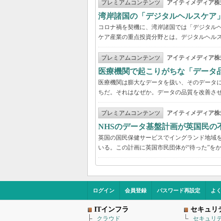
プレミアムコンテンツ
アイティメディア株
湾岸諸国の「デジタルヘルスケア
コロナ禍を契機に、湾岸諸国では「デジタル
ケア産業の重点投資分野とは。デジタルヘルス
プレミアムコンテンツ
アイティメディア株
医療機関で起こりがちな「データ
医療機関は膨大なデータを扱い、そのデータ
ちだ。それはなぜか。データの品質を改善さ
プレミアムコンテンツ
アイティメディア株
NHSのデータ基盤計画が英国民の
英国の国民保健サービスでイングランド地域を管
いる。この計画に英国市民団体が“待った”を
ログイン
会員登録
パスワード再設定
よ
ITインフラ
セキュリ
クラウド
セキュリ