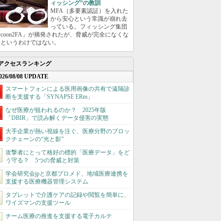
ィッシング”の教訓
MFA（多要素認証）を入れた
から安心という常識が崩れ去
っている。フィッシング集団
ycoon2FA」が摘発されたが、脅威が完全になくな
たというわけではない。
アクセスランキング
026/08/08 UPDATE
スマートフォンによる医用画像の共有で遠隔診
断を支援する「SYNAPSE ERm」
なぜ医療が狙われるのか？ 2025年版
「DBIR」で読み解くデータ侵害の実態
大手企業が熱い視線を注ぐ、医療分野のブロッ
クチェーンの“光と影”
攻撃者にとって格好の標的「医療データ」をど
う守る？ 5つの脅威と対策
学会研究会jpと京都プロメド、地域医療連携を
支援する医療機器管理システム
タブレットで介護ケアの記録や閲覧を簡単に、
ワイズマンの支援ツール
チーム医療の推進を支援する電子カルテ