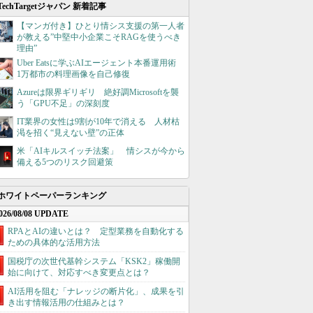
TechTargetジャパン 新着記事
【マンガ付き】ひとり情シス支援の第一人者
が教える”中堅中小企業こそRAGを使うべき
理由”
Uber Eatsに学ぶAIエージェント本番運用術
1万都市の料理画像を自己修復
Azureは限界ギリギリ 絶好調Microsoftを襲
う「GPU不足」の深刻度
IT業界の女性は9割が10年で消える 人材枯
渇を招く“見えない壁”の正体
米「AIキルスイッチ法案」 情シスが今から
備える5つのリスク回避策
ホワイトペーパーランキング
026/08/08 UPDATE
RPAとAIの違いとは？ 定型業務を自動化する
ための具体的な活用方法
国税庁の次世代基幹システム「KSK2」稼働開
始に向けて、対応すべき変更点とは？
AI活用を阻む「ナレッジの断片化」、成果を引
き出す情報活用の仕組みとは？