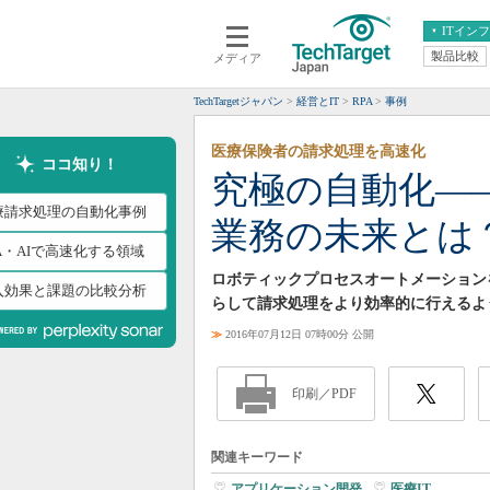
ITイン
製品比較
メディア
クラウド
エンタープライズ
ERP
仮想化
TechTargetジャパン
経営とIT
RPA
事例
データ分析
サーバ＆ストレージ
医療保険者の請求処理を高速化
CX
スマートモバイル
ココ知り！
究極の自動化―
情報系システム
ネットワーク
療請求処理の自動化事例
業務の未来とは
システム運用管理
A・AIで高速化する領域
ロボティックプロセスオートメーション
入効果と課題の比較分析
らして請求処理をより効率的に行えるよ
≫
2016年07月12日 07時00分 公開
印刷／PDF
関連キーワード
アプリケーション開発
|
医療IT