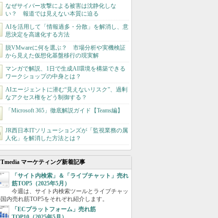
なぜサイバー攻撃による被害は沈静化しな
い？ 報道では見えない本質に迫る
AIを活用して「情報過多・分散」を解消し、意
思決定を高速化する方法
脱VMwareに何を選ぶ？ 市場分析や実機検証
から見えた仮想化基盤移行の現実解
マンガで解説、1日で生成AI環境を構築できる
ワークショップの中身とは？
AIエージェントに潜む“見えないリスク”、過剰
なアクセス権をどう制御する？
「Microsoft 365」徹底解説ガイド【Teams編】
JR西日本ITソリューションズが「監視業務の属
人化」を解消した方法とは？
ITmedia マーケティング新着記事
「サイト内検索」＆「ライブチャット」売れ
筋TOP5（2025年5月）
今週は、サイト内検索ツールとライブチャッ
国内売れ筋TOP5をそれぞれ紹介します。
「ECプラットフォーム」売れ筋
TOP10（2025年5月）