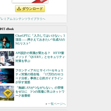
ダウンロード
 プレミアムコンテンツライブラリへ
＠IT eBook
ChatGPTに「入力してはいけない」5
項目――押さえておきたい“生成AIの
NGリスト”
API設計の常識が変わる？ HTTP新
メソッド「QUERY」とセキュリティ
対策を学ぶ
フロンティアAIとサイバーセキュリ
ティ対策の現在地 「17万行のAIコ
ード分析」事例と公的ガイドライン
が示す道筋
「無線LANがつながらない」の苦情
をゼロに 3つの現場に学ぶネットワ
ーク改善術
»
一覧ページへ