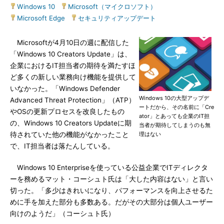
Windows 10
|
Microsoft（マイクロソフト）
|
Microsoft Edge
|
セキュリティアップデート
Microsoftが4月10日の週に配信した
「Windows 10 Creators Update」は、
企業におけるIT担当者の期待を満たすほ
ど多くの新しい業務向け機能を提供して
いなかった。「Windows Defender
Windows 10の大型アップデ
Advanced Threat Protection」（ATP）
ートだから、その名前に「Cre
やOSの更新プロセスを改良したもの
ator」とあっても企業のIT担
の、Windows 10 Creators Updateに期
当者が期待してしまうのも無
待されていた他の機能がなかったこと
理はない
で、IT担当者は落たんしている。
Windows 10 Enterpriseを使っている公益企業でITディレクタ
ーを務めるマット・コーシュト氏は「大した内容はない」と言い
切った。「多少はきれいになり、パフォーマンスを向上させるた
めに手を加えた部分も多数ある。だがその大部分は個人ユーザー
向けのようだ」（コーシュト氏）