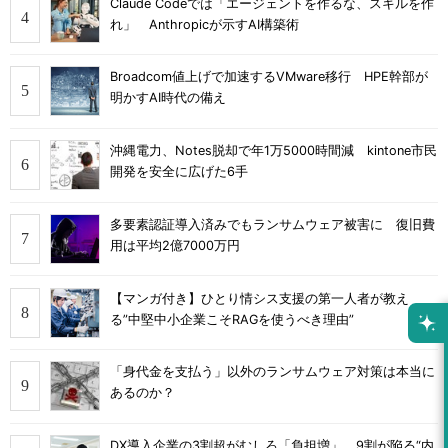
Claude Codeでは「エージェントを作るな、スキルを作
れ」 Anthropicが示すAI構築術
Broadcom値上げで加速するVMware移行 HPE幹部が
明かすAI時代の備え
沖縄電力、Notes脱却で年1万5000時間減 kintone市民
開発を安全に広げた6手
多要素認証導入済みでもランサムウェア被害に 復旧費
用は平均2億7000万円
【マンガ付き】ひとり情シス支援の第一人者が教え
る”中堅中小企業こそRAGを使うべき理由”
「身代金を支払う」以外のランサムウェア対策は本当に
あるのか？
DX導入企業の3割超がむしろ「負担増」 9割が陥る“内