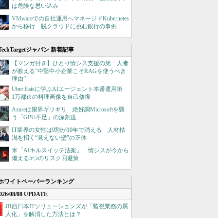
は危険な思い込み
VMwareでの自社運用へマネージドKubernetes
から移行 脱クラウドに挑む銀行の事例
TechTargetジャパン 新着記事
【マンガ付き】ひとり情シス支援の第一人者
が教える”中堅中小企業こそRAGを使うべき
理由”
Uber Eatsに学ぶAIエージェント本番運用術
1万都市の料理画像を自己修復
Azureは限界ギリギリ 絶好調Microsoftを襲
う「GPU不足」の深刻度
IT業界の女性は9割が10年で消える 人材枯
渇を招く“見えない壁”の正体
米「AIキルスイッチ法案」 情シスが今から
備える5つのリスク回避策
ホワイトペーパーランキング
026/08/08 UPDATE
JR西日本ITソリューションズが「監視業務の属
人化」を解消した方法とは？