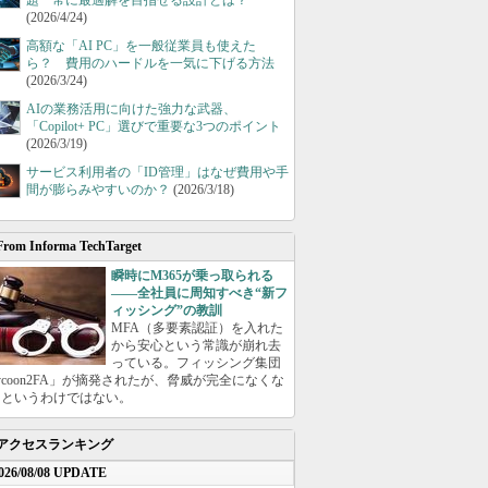
題 常に最適解を目指せる設計とは？
(2026/4/24)
高額な「AI PC」を一般従業員も使えた
ら？ 費用のハードルを一気に下げる方法
(2026/3/24)
AIの業務活用に向けた強力な武器、
「Copilot+ PC」選びで重要な3つのポイント
(2026/3/19)
サービス利用者の「ID管理」はなぜ費用や手
間が膨らみやすいのか？
(2026/3/18)
From Informa TechTarget
瞬時にM365が乗っ取られる
――全社員に周知すべき“新フ
ィッシング”の教訓
MFA（多要素認証）を入れた
から安心という常識が崩れ去
っている。フィッシング集団
ycoon2FA」が摘発されたが、脅威が完全になくな
たというわけではない。
アクセスランキング
026/08/08 UPDATE