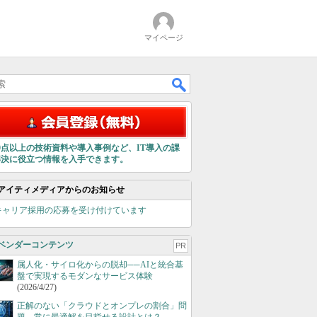
マイページ
00点以上の技術資料や導入事例など、IT導入の課
解決に役立つ情報を入手できます。
アイティメディアからのお知らせ
キャリア採用の応募を受け付けています
ベンダーコンテンツ
PR
属人化・サイロ化からの脱却──AIと統合基
盤で実現するモダンなサービス体験
(2026/4/27)
正解のない「クラウドとオンプレの割合」問