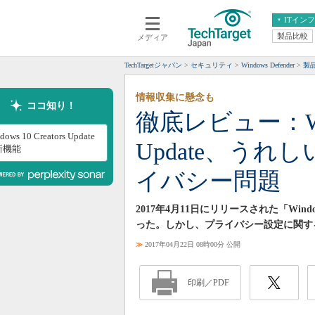
ITイン
製品比較
メディア
クラウド
エンタープライズ
ERP
仮想化
TechTargetジャパン
セキュリティ
Windows Defender
製
データ分析
サーバ＆ストレージ
情報収集に懸念も
CX
スマートモバイル
ココ知り！
徹底レビュー：Windo
情報系システム
ネットワーク
dows 10 Creators Update
Update、う
システム運用管理
新機能
イバシー問題
2017年4月11日にリリースされた「Windo
った。しかし、プライバシー設定に関す
≫
2017年04月22日 08時00分 公開
印刷／PDF