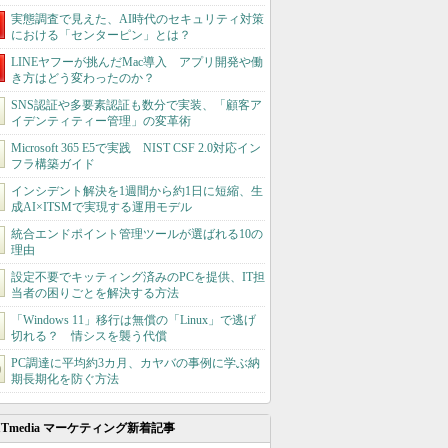
実態調査で見えた、AI時代のセキュリティ対策
における「センターピン」とは？
LINEヤフーが挑んだMac導入 アプリ開発や働
き方はどう変わったのか？
SNS認証や多要素認証も数分で実装、「顧客ア
イデンティティー管理」の変革術
Microsoft 365 E5で実践 NIST CSF 2.0対応イン
フラ構築ガイド
インシデント解決を1週間から約1日に短縮、生
成AI×ITSMで実現する運用モデル
統合エンドポイント管理ツールが選ばれる10の
理由
設定不要でキッティング済みのPCを提供、IT担
当者の困りごとを解決する方法
「Windows 11」移行は無償の「Linux」で逃げ
切れる？ 情シスを襲う代償
PC調達に平均約3カ月、カヤバの事例に学ぶ納
期長期化を防ぐ方法
ITmedia マーケティング新着記事