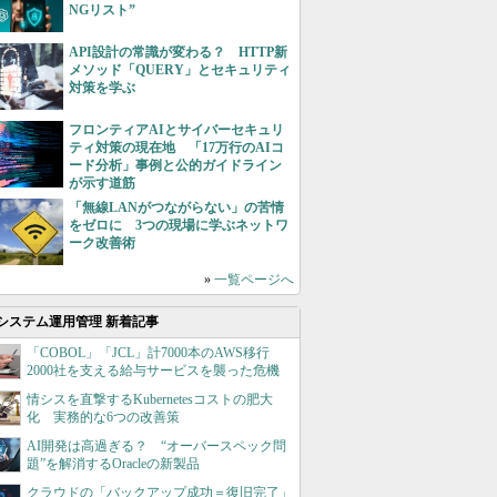
NGリスト”
API設計の常識が変わる？ HTTP新
メソッド「QUERY」とセキュリティ
対策を学ぶ
フロンティアAIとサイバーセキュリ
ティ対策の現在地 「17万行のAIコ
ード分析」事例と公的ガイドライン
が示す道筋
「無線LANがつながらない」の苦情
をゼロに 3つの現場に学ぶネットワ
ーク改善術
»
一覧ページへ
システム運用管理 新着記事
「COBOL」「JCL」計7000本のAWS移行
2000社を支える給与サービスを襲った危機
情シスを直撃するKubernetesコストの肥大
化 実務的な6つの改善策
AI開発は高過ぎる？ “オーバースペック問
題”を解消するOracleの新製品
クラウドの「バックアップ成功＝復旧完了」