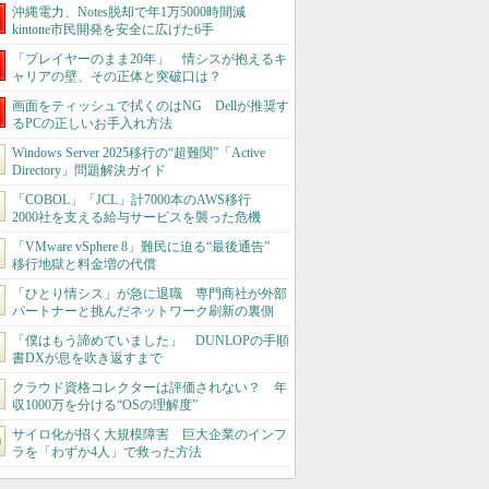
沖縄電力、Notes脱却で年1万5000時間減
kintone市民開発を安全に広げた6手
「プレイヤーのまま20年」 情シスが抱えるキ
ャリアの壁、その正体と突破口は？
画面をティッシュで拭くのはNG Dellが推奨す
るPCの正しいお手入れ方法
Windows Server 2025移行の“超難関”「Active
Directory」問題解決ガイド
「COBOL」「JCL」計7000本のAWS移行
2000社を支える給与サービスを襲った危機
「VMware vSphere 8」難民に迫る“最後通告”
移行地獄と料金増の代償
「ひとり情シス」が急に退職 専門商社が外部
パートナーと挑んだネットワーク刷新の裏側
「僕はもう諦めていました」 DUNLOPの手順
書DXが息を吹き返すまで
クラウド資格コレクターは評価されない？ 年
収1000万を分ける“OSの理解度”
サイロ化が招く大規模障害 巨大企業のインフ
ラを「わずか4人」で救った方法