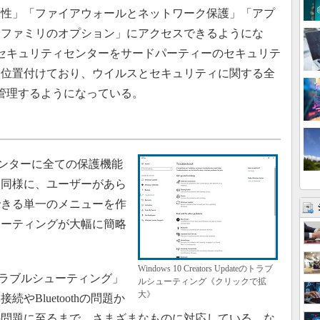
常性」「ファイアウォールとネットワーク保護」「アプ
「ファミリのオプション」にアクセスできるようにな
Defenderセキュリティセンターをサードパーティーのセキュリテ
て位置付けており、ウイルスとセキュリティに関する全
管理するようになっている。
ティセンターに全ての保護機能
と同様に、ユーザーがあら
できる単一のメニューを作
ューティングが大幅に簡略
Windows 10 Creators Updateのトラブ
トラブルシューティング」
ルシューティング《クリックで拡
大》
やBluetoothの問題か
の問題に至るまで、さまざまなものに対応している。な