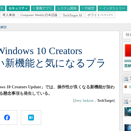
フラ
セキュリティ
業務アプリ
システム開発
IT経営
インダストリー
導入事例
Computer Weekly日本語版
ホワイトペーパー
TechTarget.AI
AI
経営とIT
医療IT
中堅・中小企業とIT
教育IT
品解説
ws 10 Creators
れしい新機能と気になるプラ
80
題
ws 10 Creators Update」では、操作性が良くなる新機能が加わ
る懸念事項も発生している。
[
Jerry Jackson
，
TechTarget
]