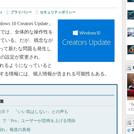
ィ
|
プライバシー
|
セキュリティポリシー
s 10 Creators Update」
トでは、全体的な操作性を
れている。だが、残念なが
dateによって新たな問題も発生し
ーの設定が変更され、
集されるようになっていると
が収集する情報には、個人情報が含まれる可能性もある。
問題
「T
っ
広告表示？ 「いい気はしない」との声も
y Update」で「Pro」ユーザーが悲鳴を上げる理由
ダ漏れ」報道の真相
2