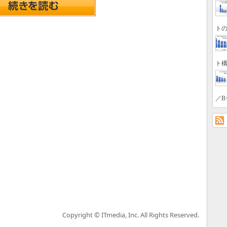
トの
ト構
／B
Copyright © ITmedia, Inc. All Rights Reserved.