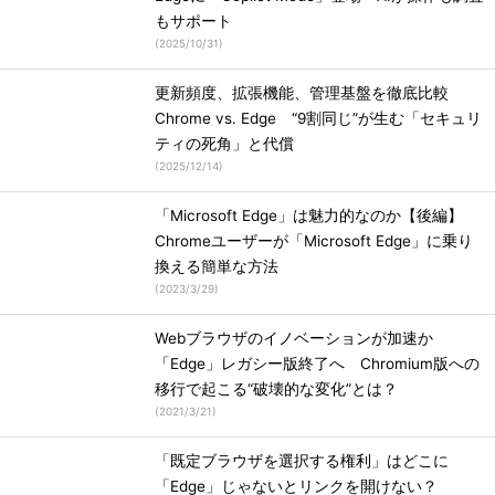
もサポート
(
2025/10/31
)
更新頻度、拡張機能、管理基盤を徹底比較
Chrome vs. Edge “9割同じ”が生む「セキュリ
ティの死角」と代償
(
2025/12/14
)
「Microsoft Edge」は魅力的なのか【後編】
Chromeユーザーが「Microsoft Edge」に乗り
換える簡単な方法
(
2023/3/29
)
Webブラウザのイノベーションが加速か
「Edge」レガシー版終了へ Chromium版への
移行で起こる“破壊的な変化”とは？
(
2021/3/21
)
「既定ブラウザを選択する権利」はどこに
「Edge」じゃないとリンクを開けない？