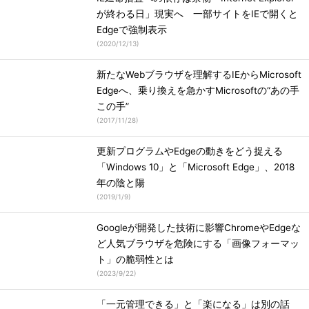
が終わる日」現実へ 一部サイトをIEで開くと
Edgeで強制表示
(
2020/12/13
)
新たなWebブラウザを理解するIEからMicrosoft
Edgeへ、乗り換えを急かすMicrosoftの“あの手
この手”
(
2017/11/28
)
更新プログラムやEdgeの動きをどう捉える
「Windows 10」と「Microsoft Edge」、2018
年の陰と陽
(
2019/1/9
)
Googleが開発した技術に影響ChromeやEdgeな
ど人気ブラウザを危険にする「画像フォーマッ
ト」の脆弱性とは
(
2023/9/22
)
「一元管理できる」と「楽になる」は別の話