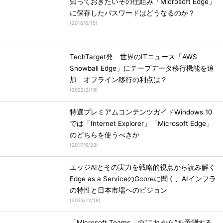
知っておきたいその仕組み「Microsoft Edge」
に保存したパスワードはどうなるのか？
(
2016/6/15
)
TechTarget発 世界のITニュース「AWS
Snowball Edge」にテープデータ移行機能を追
加 オフライン移行の利点は？
(
2022/2/18
)
特選プレミアムコンテンツガイドWindows 10
では「Internet Explorer」「Microsoft Edge」
のどちらを使うべきか
(
2017/6/23
)
エッジAIとその実力を戦略的視点から読み解く
Edge as a ServiceのGcoreに聞く、AIインフラ
の特性と日本市場へのビジョン
(
2023/12/18
)
「Microsoft Teams」の“これから”を予測する