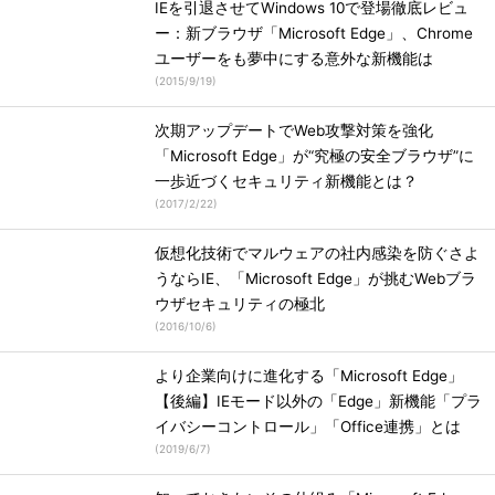
IEを引退させてWindows 10で登場徹底レビュ
ー：新ブラウザ「Microsoft Edge」、Chrome
ユーザーをも夢中にする意外な新機能は
(
2015/9/19
)
次期アップデートでWeb攻撃対策を強化
「Microsoft Edge」が“究極の安全ブラウザ”に
一歩近づくセキュリティ新機能とは？
(
2017/2/22
)
仮想化技術でマルウェアの社内感染を防ぐさよ
うならIE、「Microsoft Edge」が挑むWebブラ
ウザセキュリティの極北
(
2016/10/6
)
より企業向けに進化する「Microsoft Edge」
【後編】IEモード以外の「Edge」新機能「プラ
イバシーコントロール」「Office連携」とは
(
2019/6/7
)