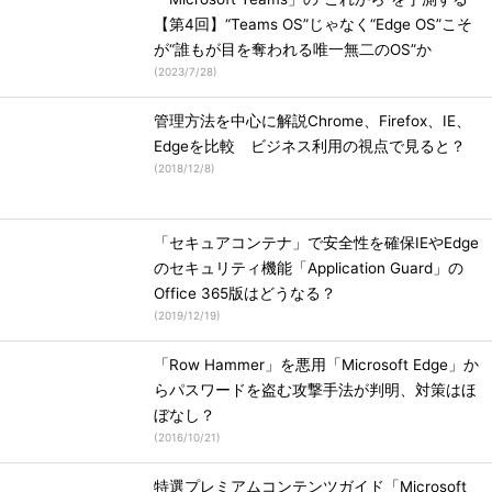
【第4回】“Teams OS”じゃなく“Edge OS”こそ
が“誰もが目を奪われる唯一無二のOS”か
(
2023/7/28
)
管理方法を中心に解説Chrome、Firefox、IE、
Edgeを比較 ビジネス利用の視点で見ると？
(
2018/12/8
)
「セキュアコンテナ」で安全性を確保IEやEdge
のセキュリティ機能「Application Guard」の
Office 365版はどうなる？
(
2019/12/19
)
「Row Hammer」を悪用「Microsoft Edge」か
らパスワードを盗む攻撃手法が判明、対策はほ
ぼなし？
(
2016/10/21
)
特選プレミアムコンテンツガイド「Microsoft