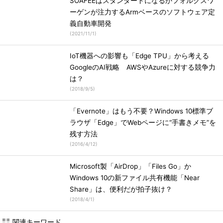
SOAFEEはスタンダードになるかフォルクスワ
ーゲンが注力するArmベースのソフトウェア定
義自動車開発
(
2021/11/1
)
IoT機器への影響も「Edge TPU」から考える
GoogleのAI戦略 AWSやAzureに対する競争力
は？
(
2018/9/5
)
「Evernote」はもう不要？Windows 10標準ブ
ラウザ「Edge」でWebページに“手書きメモ”を
残す方法
(
2016/4/12
)
Microsoft製「AirDrop」「Files Go」か
Windows 10の新ファイル共有機能「Near
Share」は、便利だが拍子抜け？
(
2018/4/1
)
関連キーワード