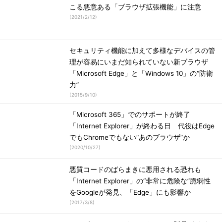
こる悪意ある「ブラウザ拡張機能」に注意
(
2021/2/12
)
セキュリティ機能に加えて多様なデバイスの管
理が容易にいまだ知られていない新ブラウザ
「Microsoft Edge」と「Windows 10」の“防衛
力”
(
2015/9/10
)
「Microsoft 365」でのサポートが終了
「Internet Explorer」が終わる日 代役はEdge
でもChromeでもない“あのブラウザ”か
(
2020/10/27
)
悪質コードのばらまきに悪用される恐れも
「Internet Explorer」の“非常に危険な”脆弱性
をGoogleが発見、「Edge」にも影響か
(
2017/3/8
)