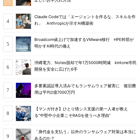
正しいお手入れ方法
Claude Codeでは「エージェントを作るな、スキルを作
れ」 Anthropicが示すAI構築術
Broadcom値上げで加速するVMware移行 HPE幹部が
明かすAI時代の備え
沖縄電力、Notes脱却で年1万5000時間減 kintone市民
開発を安全に広げた6手
多要素認証導入済みでもランサムウェア被害に 復旧費
用は平均2億7000万円
【マンガ付き】ひとり情シス支援の第一人者が教え
る”中堅中小企業こそRAGを使うべき理由”
「身代金を支払う」以外のランサムウェア対策は本当に
あるのか？