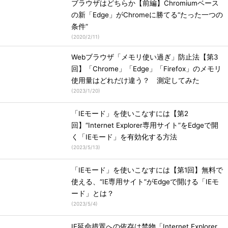
ブラウザはどちらか【前編】Chromiumベース
の新「Edge」がChromeに勝てる“たった一つの
条件”
(
2020/2/11
)
Webブラウザ「メモリ使い過ぎ」防止法【第3
回】「Chrome」「Edge」「Firefox」のメモリ
使用量はどれだけ違う？ 測定してみた
(
2023/1/20
)
「IEモード」を使いこなすには【第2
回】“Internet Explorer専用サイト”をEdgeで開
く「IEモード」を有効化する方法
(
2023/5/13
)
「IEモード」を使いこなすには【第1回】無料で
使える、“IE専用サイト”がEdgeで開ける「IEモ
ード」とは？
(
2023/5/4
)
IE延命措置への依存は禁物「Internet Explorer