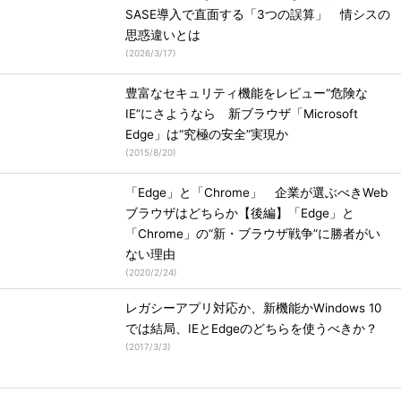
SASE導入で直面する「3つの誤算」 情シスの
思惑違いとは
(
2026/3/17
)
豊富なセキュリティ機能をレビュー“危険な
IE”にさようなら 新ブラウザ「Microsoft
Edge」は“究極の安全”実現か
(
2015/8/20
)
「Edge」と「Chrome」 企業が選ぶべきWeb
ブラウザはどちらか【後編】「Edge」と
「Chrome」の“新・ブラウザ戦争”に勝者がい
ない理由
(
2020/2/24
)
レガシーアプリ対応か、新機能かWindows 10
では結局、IEとEdgeのどちらを使うべきか？
(
2017/3/3
)