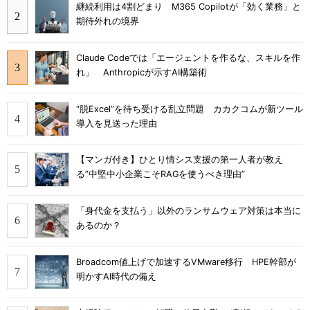
継続利用は4割どまり M365 Copilotが「効く業務」と
期待外れの境界
Claude Codeでは「エージェントを作るな、スキルを作
れ」 Anthropicが示すAI構築術
“脱Excel”を待ち受ける乱立問題 カカクコムが新ツール
導入を見送った理由
【マンガ付き】ひとり情シス支援の第一人者が教え
る”中堅中小企業こそRAGを使うべき理由”
「身代金を支払う」以外のランサムウェア対策は本当に
あるのか？
Broadcom値上げで加速するVMware移行 HPE幹部が
明かすAI時代の備え