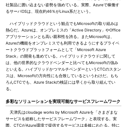
社製品に囲い込まない姿勢を強めている。実際、Azureで稼働す
るサーバOSは、現在約46％がLinux系だという。
ハイブリッドクラウドという観点でもMicrosoftの取り組みは
熱心だ。Azureは、オンプレミスの「Active Directory」やOffice
アプリケーションとも高い親和性を誇る。またMicrosoftは、
Azureの機能をオンプレミスでも利用できるようにするプライベ
ートクラウドプラットフォームとして「Microsoft Azure
Stack」の開発も進めている。ハイブリッドクラウドに関して
は、他の世界的なクラウドベンダーと比べてもMicrosoftの強み
といえる。ハイブリッドかつマルチベンダーというCTCのスタン
スは、Microsoftの方向性にも合致しているというわけだ。もち
ろんCTCでも、Azure Stackの検証には早くから取り組んでい
る。
多彩なソリューションを実現可能なサービスフレームワーク
天津氏はcloudage works by Microsoft Azureを「さまざまな
サービスを総称したサービスフレームワーク」と表現する。実
際、CTCがAzure環境で提供するサービスは多岐にわたる。特に