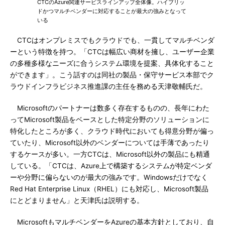
CTCのAzure関連サービスラインアップ全体像。ハイブリッ
ドかつマルチベンダーに対応することが最大の強みとなって
いる
CTCはオンプレミスでもクラウドでも、一貫してマルチベンダ
ーという特徴を持つ。「CTCは幅広い商材を擁し、ユーザー企業
の多種多様なニーズに合うシステム環境を提案、具体化すること
ができます」。こう話すのは同社の製品・保守サービス本部でク
ラウドインフラビジネス推進課の主任を務める天津敬輔氏だ。
Microsoftのパートナーは数多く存在するものの、長年にわた
ってMicrosoft製品をベースとした特定分野のソリューションに
特化したところが多く、クラウド時代においても得意分野が偏っ
ていたり、Microsoft以外のベンダーについては手薄であったり
するケースが多い。一方CTCは、Microsoft以外の製品にも精通
している。「CTCは、Azure上で構築するシステムが特定ベンダ
ーや分野に偏らないのが最大の強みです。Windowsだけでなく
Red Hat Enterprise Linux（RHEL）にも対応し、Microsoft製品
にとどまりません」と天津氏は説明する。
MicrosoftもマルチベンダーをAzureの基本方針としており、自