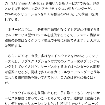
の「SAS Visual Analytics」を用いた分析サービス”である。SAS
といえば約40年にも及ぶアナリティクスの有力ベンダーだ。こ
のSASのソリューションをCTCが独自のPaaSとして構築、提供
している。
本サービスでは、「分析専門知識がなくても容易に使用できる
セルフサービス型のBIツールを提供することで、システム構築や
運用の必要はなくクラウド環境で手軽に利用できます」と天津氏
は説明する。
さらにCTCは、今後、多様なミドルウェアをPaaSとしてシリ
ーズ化し、サブスクリプション方式でのメニュー化やブランディ
ングをしていく方針だ。サービス化する上ではベンダーとの調整
が必要になるが、同社は多くの有力ミドルウェアベンダーと長年
にわたる信頼関係を築いてきており、この点は有利に働くはず
だ。
「クラウドの良さを前面に出した、手に取ってもらいやすいサ
ービスを独自に作っていこうと考えています。選択肢は豊富にあ
り、何らかのソリューションをPaaSで利用したいというニーズ