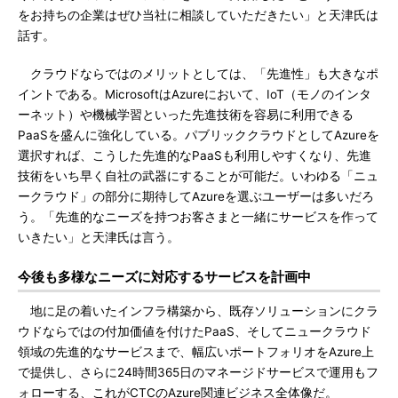
をお持ちの企業はぜひ当社に相談していただきたい」と天津氏は
話す。
クラウドならではのメリットとしては、「先進性」も大きなポ
イントである。MicrosoftはAzureにおいて、IoT（モノのインタ
ーネット）や機械学習といった先進技術を容易に利用できる
PaaSを盛んに強化している。パブリッククラウドとしてAzureを
選択すれば、こうした先進的なPaaSも利用しやすくなり、先進
技術をいち早く自社の武器にすることが可能だ。いわゆる「ニュ
ークラウド」の部分に期待してAzureを選ぶユーザーは多いだろ
う。「先進的なニーズを持つお客さまと一緒にサービスを作って
いきたい」と天津氏は言う。
今後も多様なニーズに対応するサービスを計画中
地に足の着いたインフラ構築から、既存ソリューションにクラ
ウドならではの付加価値を付けたPaaS、そしてニュークラウド
領域の先進的なサービスまで、幅広いポートフォリオをAzure上
で提供し、さらに24時間365日のマネージドサービスで運用もフ
ォローする、これがCTCのAzure関連ビジネス全体像だ。