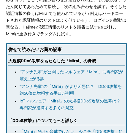
たん閉じてあらためて接続し、次の組み合わせを試す。そうした
認証情報の多くはMiraiでも使われているが（例えばハードコー
ドされた認証情報のリストはよく似ている）、ログインの挙動は
異なる。Hajimeが認証情報のリストを順番に試すのに対し、
Miraiは重み付きでランダムに試す」
併せて読みたいお薦め記事
大規模DDoS攻撃をもたらした「Mirai」の脅威
“アンナ先輩”が公開したマルウェア「Mirai」に専門家が
震え上がる訳
“アンナ先輩”の「Mirai」がより凶悪に？ DDoS攻撃を
約50倍に増幅する手口が判明
IoTマルウェア「Mirai」の大規模DDoS攻撃の黒幕は？
専門家が指摘する多くの疑惑
「DDoS攻撃」についてもっと詳しく
「Mirai」だけが脅威ではない 今こそ「DDoS攻撃」に