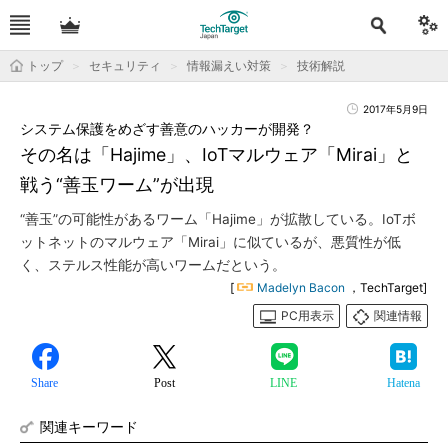
トップ
セキュリティ
情報漏えい対策
技術解説
2017年5月9日
システム保護をめざす善意のハッカーが開発？
その名は「Hajime」、IoTマルウェア「Mirai」と
戦う“善玉ワーム”が出現
“善玉”の可能性があるワーム「Hajime」が拡散している。IoTボ
ットネットのマルウェア「Mirai」に似ているが、悪質性が低
く、ステルス性能が高いワームだという。
[
Madelyn Bacon
，TechTarget]
PC用表示
関連情報
Share
Post
LINE
Hatena
関連キーワード