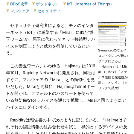
DDoS攻撃
|
ボットネット
|
IoT（Internet of Things）
|
マルウェア
|
セキュリティ
セキュリティ研究者によると、モノのインタ
ーネット（IoT）に感染する「Mirai」に似た“善
玉ワーム”が、悪玉に代わってネット接続型デバ
イスを制圧しようと威力を行使しているとい
Symantecのウェイ
う。
ロン・グレンジ氏の
ブログによると、
この善玉ワーム、いわゆる「Hajime」は2016
「Hajime」は「Mir
ai」に比べて「ステ
年10月、Rapidity Networksに発見され、同社は
ルス性能と先進性が
すぐに、マルウェアの「Mirai」との類似性を見
高い」という。《ク
いだした。Miraiと同様に、HajimeはTelnetポー
リックで拡大》
トが開かれ、デフォルトのパスワードを使って
いる無防備なIoTデバイスを通じて拡散し、Miraiと同じようにデ
バイスにログインする。
Rapidityは報告書の中で次のように記している。「Hajimeはそ
れぞれの認証情報の組み合わせを試し、標的とするデバイスの反
応を待つ。もしその組み合わせが拒否されれば、その接続をいっ