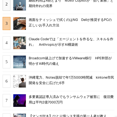
継続利用は4割どまり M365 Copilotが「効く業務」と
期待外れの境界
画面をティッシュで拭くのはNG Dellが推奨するPCの
正しいお手入れ方法
Claude Codeでは「エージェントを作るな、スキルを作
れ」 Anthropicが示すAI構築術
Broadcom値上げで加速するVMware移行 HPE幹部が
明かすAI時代の備え
沖縄電力、Notes脱却で年1万5000時間減 kintone市民
開発を安全に広げた6手
多要素認証導入済みでもランサムウェア被害に 復旧費
用は平均2億7000万円
【マンガ付き】ひとり情シス支援の第一人者が教え