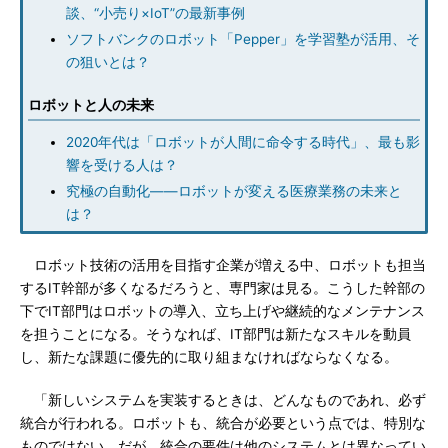
談、“小売り×IoT”の最新事例
ソフトバンクのロボット「Pepper」を学習塾が活用、そ
の狙いとは？
ロボットと人の未来
2020年代は「ロボットが人間に命令する時代」、最も影
響を受ける人は？
究極の自動化――ロボットが変える医療業務の未来と
は？
ロボット技術の活用を目指す企業が増える中、ロボットも担当
するIT幹部が多くなるだろうと、専門家は見る。こうした幹部の
下でIT部門はロボットの導入、立ち上げや継続的なメンテナンス
を担うことになる。そうなれば、IT部門は新たなスキルを動員
し、新たな課題に優先的に取り組まなければならなくなる。
「新しいシステムを実装するときは、どんなものであれ、必ず
統合が行われる。ロボットも、統合が必要という点では、特別な
ものではない。だが、統合の要件は他のシステムとは異なってい