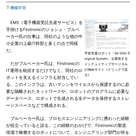
機械学習
EMS（電子機器受託生産サービス）を
手掛けるFirstronicのジョシュ・ブルベ
ーカー氏の仕事は、同社のような他の中
小企業の上級IT幹部と多くの点で同様
だ。
手術支援ロボット「da Vinci S
urgical System」を製造する
だがブルベーカー氏は、Firstronicの
インテュイティブサージカル
のWebサイト《クリックで拡
IT運用を統括するだけでなく、同社のロ
大》
ボットを支えるインフラも担当してい
る。このインフラは、古いマシンをウイルスから保護するのに必
要な隔離されたネットワークや、ロボットのプログラムに必要な
データベース、ロボットで生成される全データを保持するストレ
ージスペースなどで構成される。
ブルベーカー氏は、プロセスエンジニアリングに携わった経験
が役立っていると語る。この経験のおかげで、Firstronicの製造
現場で稼働するロボットについて、エンジニアリング部門が何を