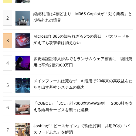
継続利用は4割どまり M365 Copilotが「効く業務」と
期待外れの境界
Microsoft 365の知られざる5つの裏口 パスワードを
変えても攻撃者は消えない
多要素認証導入済みでもランサムウェア被害に 復旧費
用は平均2億7000万円
メインフレームは死なず AI活用で20年来の高収益をた
たき出す基幹システムの底力
「COBOL」「JCL」計7000本のAWS移行 2000社を支
える給与サービスを襲った危機
Joshinが「ピースサイン」で勤怠打刻 共用PCの「パ
スワード忘れ」を解消