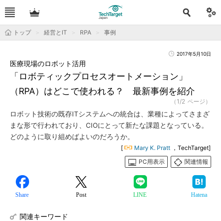
トップ
経営とIT
RPA
事例
2017年5月10日
医療現場のロボット活用
「ロボティックプロセスオートメーション」
（RPA）はどこで使われる？ 最新事例を紹介
（1/2 ページ）
ロボット技術の既存ITシステムへの統合は、業種によってさまざ
まな形で行われており、CIOにとって新たな課題となっている。
どのように取り組めばよいのだろうか。
[
Mary K. Pratt
，TechTarget]
PC用表示
関連情報
Share
Post
LINE
Hatena
関連キーワード