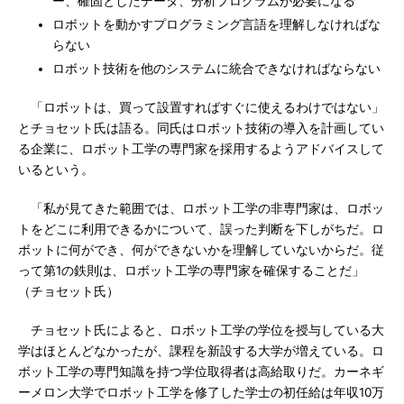
ー、確固としたデータ、分析プログラムが必要になる
ロボットを動かすプログラミング言語を理解しなければな
らない
ロボット技術を他のシステムに統合できなければならない
「ロボットは、買って設置すればすぐに使えるわけではない」
とチョセット氏は語る。同氏はロボット技術の導入を計画してい
る企業に、ロボット工学の専門家を採用するようアドバイスして
いるという。
「私が見てきた範囲では、ロボット工学の非専門家は、ロボッ
トをどこに利用できるかについて、誤った判断を下しがちだ。ロ
ボットに何ができ、何ができないかを理解していないからだ。従
って第1の鉄則は、ロボット工学の専門家を確保することだ」
（チョセット氏）
チョセット氏によると、ロボット工学の学位を授与している大
学はほとんどなかったが、課程を新設する大学が増えている。ロ
ボット工学の専門知識を持つ学位取得者は高給取りだ。カーネギ
ーメロン大学でロボット工学を修了した学士の初任給は年収10万