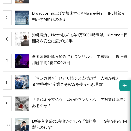
Broadcom値上げで加速するVMware移行 HPE幹部が
明かすAI時代の備え
沖縄電力、Notes脱却で年1万5000時間減 kintone市民
開発を安全に広げた6手
多要素認証導入済みでもランサムウェア被害に 復旧費
用は平均2億7000万円
【マンガ付き】ひとり情シス支援の第一人者が教え
る”中堅中小企業こそRAGを使うべき理由”
「身代金を支払う」以外のランサムウェア対策は本当に
あるのか？
DX導入企業の3割超がむしろ「負担増」 9割が陥る“内
製化のわな”