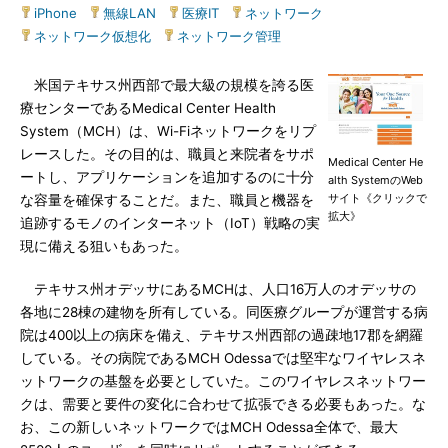
iPhone
|
無線LAN
|
医療IT
|
ネットワーク
|
ネットワーク仮想化
|
ネットワーク管理
米国テキサス州西部で最大級の規模を誇る医
療センターであるMedical Center Health
System（MCH）は、Wi-Fiネットワークをリプ
レースした。その目的は、職員と来院者をサポ
Medical Center He
ートし、アプリケーションを追加するのに十分
alth SystemのWeb
サイト《クリックで
な容量を確保することだ。また、職員と機器を
拡大》
追跡するモノのインターネット（IoT）戦略の実
現に備える狙いもあった。
テキサス州オデッサにあるMCHは、人口16万人のオデッサの
各地に28棟の建物を所有している。同医療グループが運営する病
院は400以上の病床を備え、テキサス州西部の過疎地17郡を網羅
している。その病院であるMCH Odessaでは堅牢なワイヤレスネ
ットワークの基盤を必要としていた。このワイヤレスネットワー
クは、需要と要件の変化に合わせて拡張できる必要もあった。な
お、この新しいネットワークではMCH Odessa全体で、最大