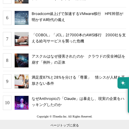
Broadcom値上げで加速するVMware移行 HPE幹部が
明かすAI時代の備え
「COBOL」「JCL」計7000本のAWS移行 2000社を支
える給与サービスを襲った危機
アスクルはなぜ侵害されたのか クラウドの安全神話を
崩す「例外」の正体
満足度87%と28%を分ける「尊重」 情シスが人材を手
放さない条件
なぜAnthropicの「Claude」は暴走し、現実の企業をハ
ッキングしたのか
Copyright © ITmedia Inc. All Rights Reserved.
ページトップに戻る