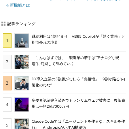
る新機能とは
記事ランキング
継続利用は4割どまり M365 Copilotが「効く業務」と
期待外れの境界
「こんなはずでは」 製造業の若手は“アナログな現
場”に幻滅して辞めていく
DX導入企業の3割超がむしろ「負担増」 9割が陥る“内
製化のわな”
多要素認証導入済みでもランサムウェア被害に 復旧費
用は平均2億7000万円
Claude Codeでは「エージェントを作るな、スキルを作
れ」 Anthropicが示すAI構築術