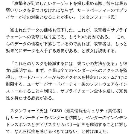
「攻撃者が到達したいターゲットを探し求める際、彼らは最も
弱いリンクを見つけなければならず、サードパーティーのサプラ
イヤーがその対象となることが多い」（スタンフォード氏）
盗まれたデータの価格も低下した。これが、攻撃者をサプライ
チェーンへの攻撃に駆り立てる、もう1つの要因である。「これ
らのデータの価格が下落しているのであれば、攻撃者は、もっと
効果的にデータを入手する必要がある」と彼女は説明する。
「これらのリスクを軽減するには、幾つかの方法がある」と彼
女は説明する。まず、企業は全てのベンダーからのアクセスを監
視し、サードパーティーからのアクセスを特定のシステムだけに
制限する。ユーザーがサードパーティー製のソフトウェアをイン
ストールすることを制限し、サプライチェーン全体を通して冗長
性を持たせる必要がある。
スタンフォード氏は「CISO（最高情報セキュリティ責任者）
はサードパーティーのベンダーを訪問し、ベンダーのインシデン
トレスポンスとディザスタリカバリー計画を確認することに対し
て、なんら抵抗を感じるべきではない」と付け加えた。