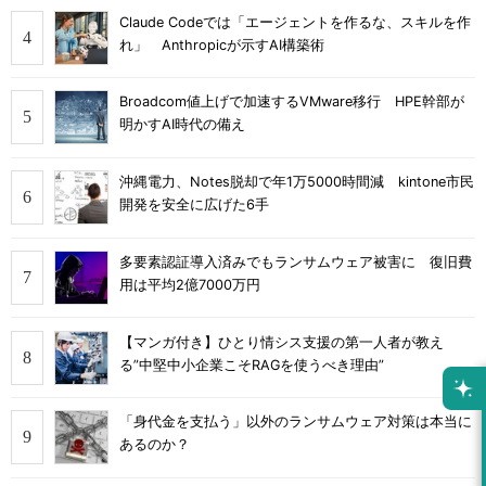
Claude Codeでは「エージェントを作るな、スキルを作
れ」 Anthropicが示すAI構築術
Broadcom値上げで加速するVMware移行 HPE幹部が
明かすAI時代の備え
沖縄電力、Notes脱却で年1万5000時間減 kintone市民
開発を安全に広げた6手
多要素認証導入済みでもランサムウェア被害に 復旧費
用は平均2億7000万円
【マンガ付き】ひとり情シス支援の第一人者が教え
る”中堅中小企業こそRAGを使うべき理由”
「身代金を支払う」以外のランサムウェア対策は本当に
あるのか？