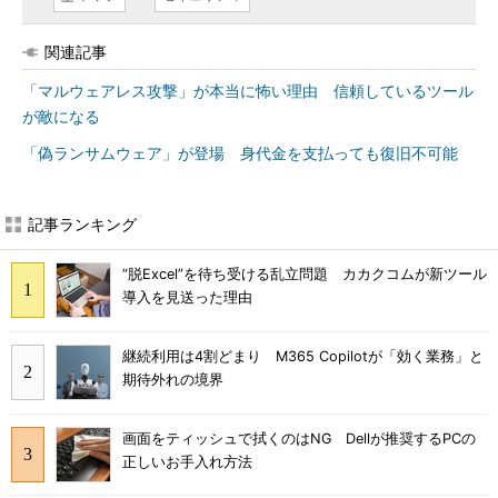
関連記事
「マルウェアレス攻撃」が本当に怖い理由 信頼しているツール
が敵になる
「偽ランサムウェア」が登場 身代金を支払っても復旧不可能
記事ランキング
“脱Excel”を待ち受ける乱立問題 カカクコムが新ツール
導入を見送った理由
継続利用は4割どまり M365 Copilotが「効く業務」と
期待外れの境界
画面をティッシュで拭くのはNG Dellが推奨するPCの
正しいお手入れ方法