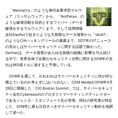
「WannaCry」のような身代金要求型マルウ
ェア（ランサムウェア）から、「NotPetya」の
ような破壊活動を目的とするワイパー（データ
破壊をするマルウェア）まで、そして信用情報
会社Equifaxで起きたような大規模なデータ侵害から「Vault7」
のようなCIAハッキングツールの暴露まで、2017年のITニュース
の見出しはサイバーセキュリティに関する話題で賑わった。
Gartnerは、データ侵害があらゆる規模の組織に影響を与え続け
る中で、世界全体で企業のセキュリティ分野に関する2018年の支
出は963億ドルに達すると予測している。
2018年を通して、われわれはサイバーセキュリティに何が待ち
構えているのか考えずにはいられない。CDM Mediaが2018年4月
26日に開催した「CIO Boston Summit」では、サイバーセキュリ
ティ会社Cybereasonのプロダクトマーケティングディレクター
であるジェシカ・スタンフォード氏が登壇。同社の研究者が特定
した、2018年に最も注目すべきサイバーセキュリティ動向を強調
して述べた。